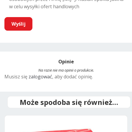
w celu wysyłki ofert handlowych
A
l
t
Opinie
e
r
Na razie nie ma opinii o produkcie.
Musisz się
zalogować
, aby dodać opinię.
n
a
t
i
Może spodoba się również…
v
e
: