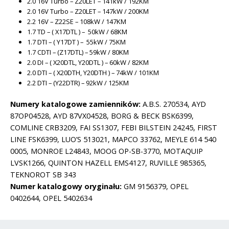
2.0 16V Turbo – Z20LET – 141kW / 192KM
2.0 16V Turbo – Z20LET – 147kW / 200KM
2.2 16V – Z22SE – 108kW / 147KM
1.7 TD – ( X17DTL ) – 50kW / 68KM
1.7 DTI – ( Y17DT ) – 55kW / 75KM
1.7 CDTI – (Z17DTL) – 59kW / 80KM
2.0 DI – ( X20DTL, Y20DTL ) – 60kW / 82KM
2.0 DTI – ( X20DTH, Y20DTH ) – 74kW / 101KM
2.2 DTI – (Y22DTR) – 92kW / 125KM
Numery katalogowe zamienników:
A.B.S. 270534, AYD
87OP04528, AYD 87VX04528, BORG & BECK BSK6399,
COMLINE CRB3209, FAI SS1307, FEBI BILSTEIN 24245, FIRST
LINE FSK6399, LUO’S 513021, MAPCO 33762, MEYLE 614 540
0005, MONROE L24843, MOOG OP-SB-3770, MOTAQUIP
LVSK1266, QUINTON HAZELL EMS4127, RUVILLE 985365,
TEKNOROT SB 343
Numer katalogowy oryginału:
GM 9156379, OPEL
0402644, OPEL 5402634