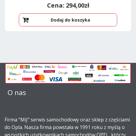
294,00
zł
Dodaj do koszyka
O nas
Firma "MiJ" serwis samochodowy oraz sklep z częściami
do Opla. Nasza firma powstała w 1991 roku z myślą o
wszystkich użytkownikach samochodów OPEL, którzy