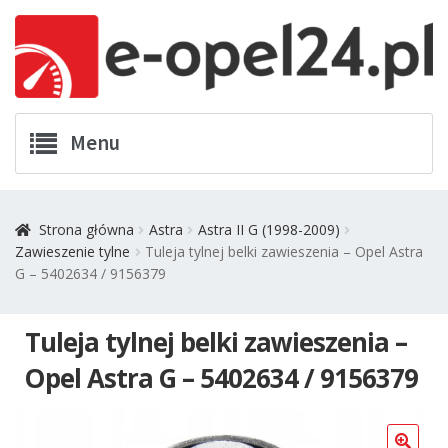
Przejdź
Przejdź
Menu
do
do
nawigacji
treści
Twój Opel
Strona główna
Astra
Astra II G (1998-2009)
Zawieszenie tylne
Tuleja tylnej belki zawieszenia – Opel Astra
Zamówienia
G – 5402634 / 9156379
Kontakt
Tuleja tylnej belki zawieszenia –
Koszyk
Opel Astra G – 5402634 / 9156379
Promocje