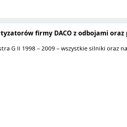
G
II
-
453607
/
tyzatorów firmy DACO z odbojami oraz 
453608
tra G II 1998 – 2009 – wszystkie silniki oraz 