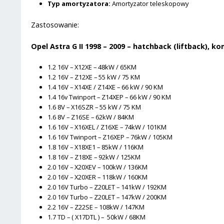
Typ amortyzatora:
Amortyzator teleskopowy
Zastosowanie:
Opel Astra G II 1998 – 2009 – hatchback (liftback), k
1.2 16V – X12XE – 48kW / 65KM
1.2 16V – Z12XE – 55 kW / 75 KM
1.4 16V – X14XE / Z14XE – 66 kW / 90 KM
1.4 16v Twinport – Z14XEP – 66 kW / 90 KM
1.6 8V – X16SZR – 55 kW / 75 KM
1.6 8V – Z16SE – 62kW / 84KM
1.6 16V – X16XEL / Z16XE – 74kW / 101KM
1.6 16V Twinport – Z16XEP – 76kW / 105KM
1.8 16V – X18XE1 – 85kW / 116KM
1.8 16V – Z18XE – 92kW / 125KM
2.0 16V – X20XEV – 100kW / 136KM
2.0 16V – X20XER – 118kW / 160KM
2.0 16V Turbo – Z20LET – 141kW / 192KM
2.0 16V Turbo – Z20LET – 147kW / 200KM
2.2 16V – Z22SE – 108kW / 147KM
1.7 TD – ( X17DTL ) – 50kW / 68KM