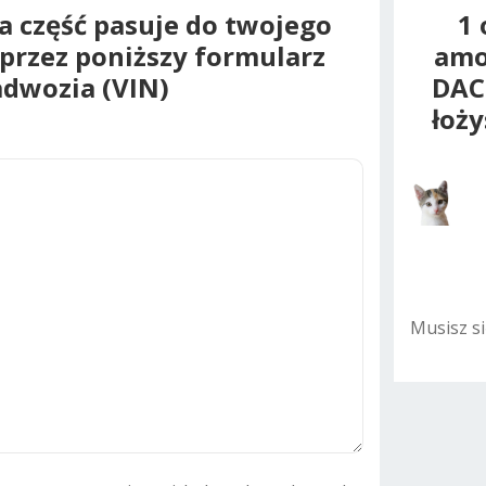
na część pasuje do twojego
1 
oprzez poniższy formularz
amo
dwozia (VIN)
DAC
łoży
A
l
t
e
r
n
a
Musisz s
t
i
v
e
: