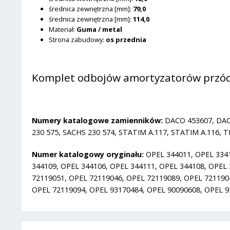
średnica zewnętrzna [mm]:
79,0
średnica zewnętrzna [mm]:
114,0
Materiał:
Guma / metal
Strona zabudowy:
os przednia
Komplet odbojów amortyzatorów przód
Numery katalogowe zamienników:
DACO 453607, DAC
230 575, SACHS 230 574, STATIM A.117, STATIM A.116
Numer katalogowy oryginału:
OPEL 344011, OPEL 3341
344109, OPEL 344106, OPEL 344111, OPEL 344108, OPEL
72119051, OPEL 72119046, OPEL 72119089, OPEL 721190
OPEL 72119094, OPEL 93170484, OPEL 90090608, OPEL 9