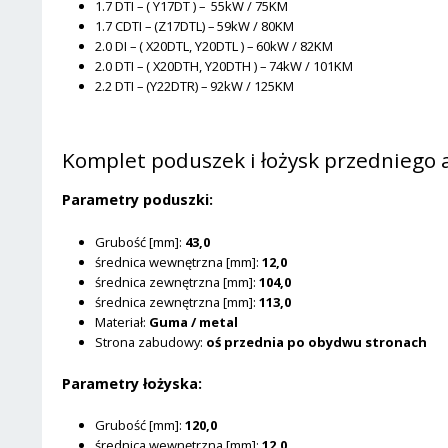
1.7 DTI – ( Y17DT ) – 55kW / 75KM
1.7 CDTI – (Z17DTL) – 59kW / 80KM
2.0 DI – ( X20DTL, Y20DTL ) – 60kW / 82KM
2.0 DTI – ( X20DTH, Y20DTH ) – 74kW / 101KM
2.2 DTI – (Y22DTR) – 92kW / 125KM
Komplet poduszek i łożysk przedniego
Parametry poduszki:
Grubość [mm]:
43,0
średnica wewnętrzna [mm]:
12,0
średnica zewnętrzna [mm]:
104,0
średnica zewnętrzna [mm]:
113,0
Materiał:
Guma / metal
Strona zabudowy:
oś przednia po obydwu stronach
Parametry łożyska:
Grubość [mm]:
120,0
średnica wewnętrzna [mm]:
12,0