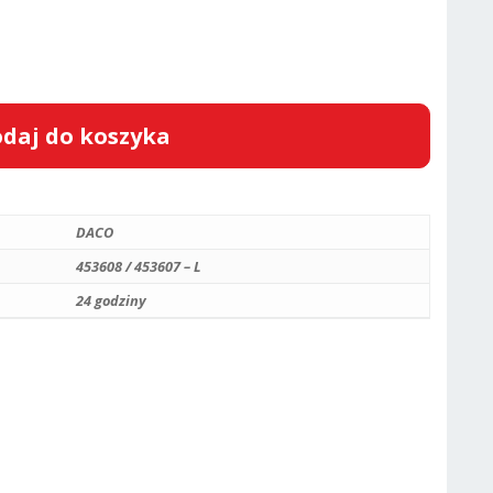
daj do koszyka
DACO
453608 / 453607 – L
24 godziny