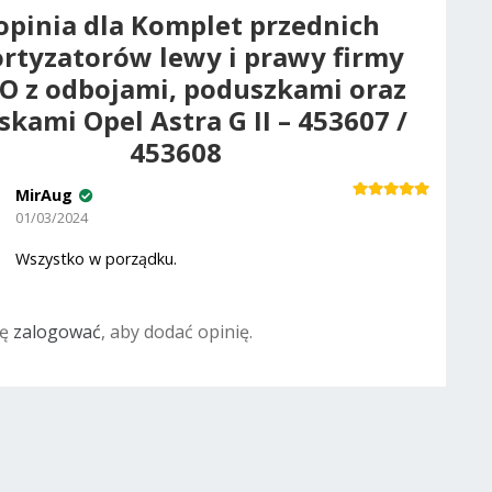
opinia dla
Komplet przednich
rtyzatorów lewy i prawy firmy
O z odbojami, poduszkami oraz
skami Opel Astra G II – 453607 /
453608
MirAug
Oceniono
5
01/03/2024
na 5
Wszystko w porządku.
ię
zalogować
, aby dodać opinię.