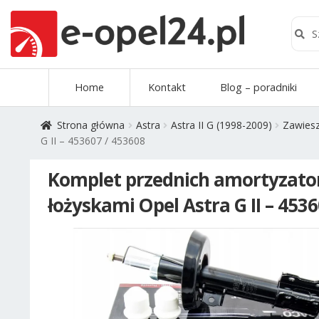
Szuk
Szukaj
Przejdź
Przejdź
Home
Kontakt
Blog – poradniki
do
do
nawigacji
treści
Strona główna
Astra
Astra II G (1998-2009)
Zawiesz
G II – 453607 / 453608
Komplet przednich amortyzator
łożyskami Opel Astra G II – 453