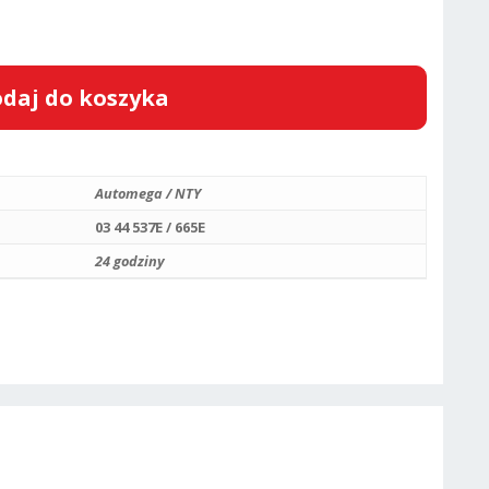
daj do koszyka
Automega / NTY
03 44 537E / 665E
24 godziny