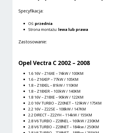
Specyfikacja:
Oś:
przednia
Strona montażu:
lewa lub prawa
Zastosowanie:
Opel Vectra C 2002 – 2008
1.6 16V – Z16XE – 74kW / 100KM
1.6 – Z16XEP – 77kW / 105KM
1.8 – Z18XEL – 81kW / 110KM
1.8 – Z18XER – 103kW / 140KM
1.8 16V – Z18XE – 90kW / 122KM
2.0 16V TURBO – Z20NET – 129kW / 175KM
2.2 16V – Z22SE – 108kW / 147KM
2.2 DIRECT – Z22YH – 114kW / 155KM
2.8 V6 TURBO – Z28NEL – 169kW / 230KM
2.8 V6 TURBO – Z28NET – 184kw / 250KM
2.8 V6 TURBO – Z28NET – 188kw / 255KM