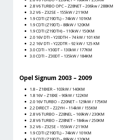
2.8 V6 TURBO OPC – Z28NET – 206kw / 288KM
3.2 V6 – Z32SE – 155kW / 211KM
1.9 CDTI (Z19DTL) – 74kW / 101KM
1.9 CDTI (Z19DT) – 88kW / 120KM
1.9 CDTI (Z19DTH) – 110kW / 150KM
2.0 16V DTI – Y20DTH – 74 kW / 101 KM
2.2 16V DTI – Y22DTR – 92 kW / 125 KM
3.0 CDTI – Y30DT – 130kW / 177KM
3.0 CDTI – Z30DT – 135kW / 184KM
Opel Signum 2003 – 2009
1.8 – Z18XER – 103kW / 140KM
1.8 16V – Z18XE – 90kW / 122KM
2.0 16V TURBO – Z20NET – 129kW / 175KM
2.2 DIRECT – Z22YH – 114kW / 155KM
2.8 V6 TURBO – Z28NEL – 169kW / 230KM
2.8 V6 TURBO – Z28NET – 184kw / 250KM
3.2 V6 – Z32SE – 155kW / 211KM
1.9 CDTI (Z19DTL) – 74kW / 101KM
1.9 CDTI (Z19DT) – 88kW / 120KM