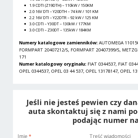
1.9 CDTI (Z19DTH) – 110kW / 150KM
2.0 16V DTI – Y20DTH – 74 kW / 101 KM
2.2 16V DTI – Y22DTR – 92 kW / 125 KM
3.0 CDTI – Y30DT – 130kW / 177KM
3.0 CDTI – Z30DT – 135kW / 184KM
Numery katalogowe zamienników:
AUTOMEGA 11015081
FORMPART 20407212/S, FORMPART 20407399/S, METZGER 
171
Numer katalogowy oryginału:
FIAT 0344537, FIAT 034
OPEL 0344537, OPEL 03 44 537, OPEL 13178147, OPEL 1
Jeśli nie jesteś pewien czy da
auta skontaktuj się z nami p
podając numer na
Imię
*
Treść wiadomości