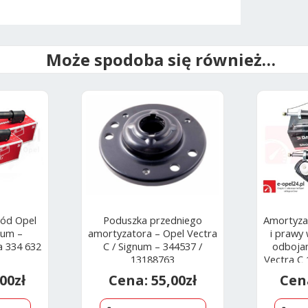
Może spodoba się również…
zód Opel
Poduszka przedniego
Amortyzat
num –
amortyzatora – Opel Vectra
i prawy 
a 334 632
C / Signum – 344537 /
odbojam
13188763
Vectra C 1.
2.2 / 3.
,00
zł
55,00
zł