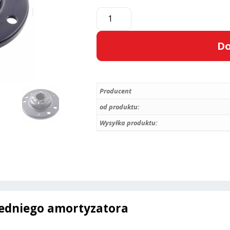
ilość
Zestaw
poduszka
Do
+
łożysko
A
amortyzatora
l
-
Producent
t
Opel
e
od produktu:
Vectra
r
Wysyłka produktu:
C
n
/
a
Signum
t
-
i
344537
v
/
e
13188763
zedniego amortyzatora
:
/