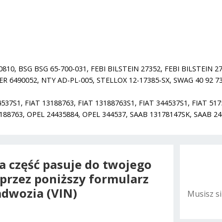
0, BSG BSG 65-700-031, FEBI BILSTEIN 27352, FEBI BILSTEIN 273
6490052, NTY AD-PL-005, STELLOX 12-17385-SX, SWAG 40 92 73
4537S1, FIAT 13188763, FIAT 13188763S1, FIAT 344537S1, FIAT 5
3188763, OPEL 24435884, OPEL 344537, SAAB 13178147SK, SAAB 
na część pasuje do twojego
oprzez poniższy formularz
dwozia (VIN)
Musisz s
A