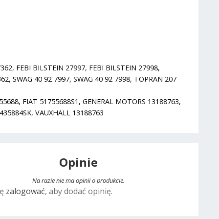
62, FEBI BILSTEIN 27997, FEBI BILSTEIN 27998,
62, SWAG 40 92 7997, SWAG 40 92 7998, TOPRAN 207
1755688, FIAT 51755688S1, GENERAL MOTORS 13188763,
24435884SK, VAUXHALL 13188763
Opinie
Na razie nie ma opinii o produkcie.
ię
zalogować
, aby dodać opinię.