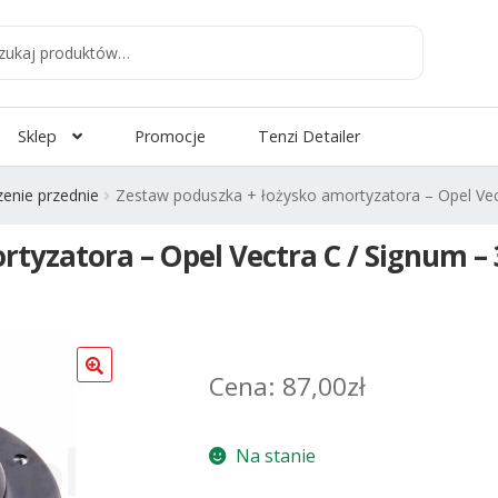
aj
:
Sklep
Promocje
Tenzi Detailer
enie przednie
Zestaw poduszka + łożysko amortyzatora – Opel Vec
tyzatora – Opel Vectra C / Signum – 
87,00
zł
Na stanie