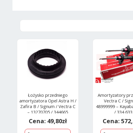
Łożysko przedniego
Amortyzatory pr
amortyzatora Opel Astra H /
Vectra C / Sig
Zafira B / Signum / Vectra C
48999999 – Kayab
– 13270705 / 344665
/ 334 633
49,80
zł
572