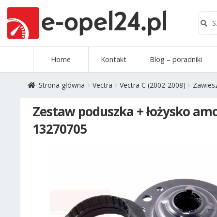
Szuk
Szukaj
Przejdź
Przejdź
Home
Kontakt
Blog – poradniki
do
do
nawigacji
treści
Strona główna
Vectra
Vectra C (2002-2008)
Zawiesz
Zestaw poduszka + łożysko amor
13270705