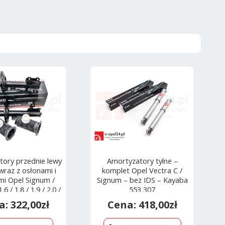
ory przednie lewy
Amortyzatory tylne –
wraz z osłonami i
komplet Opel Vectra C /
i Opel Signum /
Signum – bez IDS – Kayaba
6 / 1.8 / 1.9 / 2.0 /
553 307
0 / 3.2 – 453434 /
322,00
zł
418,00
zł
39181527