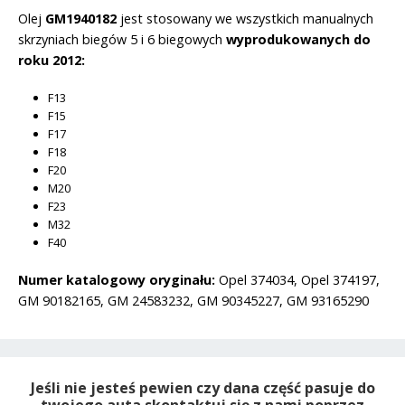
Olej
GM1940182
jest stosowany we wszystkich manualnych
skrzyniach biegów 5 i 6 biegowych
wyprodukowanych do
roku 2012:
F13
F15
F17
F18
F20
M20
F23
M32
F40
Numer katalogowy oryginału:
Opel 374034, Opel 374197,
GM 90182165, GM 24583232, GM 90345227, GM 93165290
Jeśli nie jesteś pewien czy dana część pasuje do
twojego auta skontaktuj się z nami poprzez