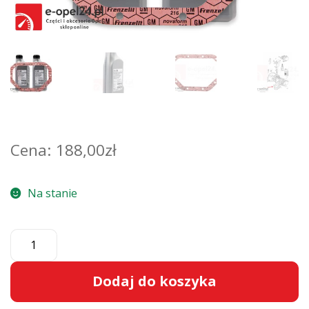
188,00
zł
Na stanie
ilość
Zestaw
oleju
Dodaj do koszyka
i
uszczelek