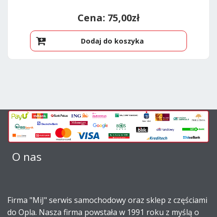
75,00
zł
Dodaj do koszyka
O nas
Firma "MiJ" serwis samochodowy oraz sklep z częściami
do Opla. Nasza firma powstała w 1991 roku z myślą o