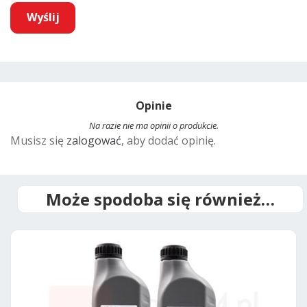
A
l
t
Opinie
e
r
Na razie nie ma opinii o produkcie.
Musisz się
zalogować
, aby dodać opinię.
n
a
t
i
Może spodoba się również…
v
e
: