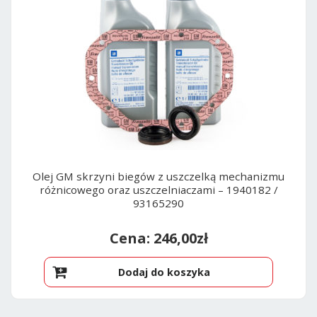
Olej GM skrzyni biegów z uszczelką mechanizmu
różnicowego oraz uszczelniaczami – 1940182 /
93165290
246,00
zł
Dodaj do koszyka