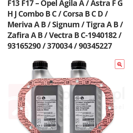
F13 F17 – Opel Agila A / Astra F G
Poradniki
H J Combo B C / Corsa B C D /
Meriva A B / Signum / Tigra A B /
Zafira A B / Vectra B C-1940182 /
93165290 / 370034 / 90345227