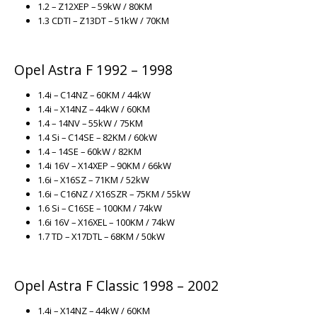
1.2 – Z12XEP – 59kW / 80KM
/
1.3 CDTI – Z13DT – 51kW / 70KM
Zafira
A
Opel Astra F 1992 – 1998
B
/
1.4i – C14NZ – 60KM / 44kW
Vectra
1.4i – X14NZ – 44kW / 60KM
B
1.4 – 14NV – 55kW / 75KM
1.4 Si – C14SE – 82KM / 60kW
C-
1.4 – 14SE – 60kW / 82KM
1940182
1.4i 16V – X14XEP – 90KM / 66kW
/
1.6i – X16SZ – 71KM / 52kW
93165290
1.6i – C16NZ / X16SZR – 75KM / 55kW
1.6 Si – C16SE – 100KM / 74kW
/
1.6i 16V – X16XEL – 100KM / 74kW
370034
1.7 TD – X17DTL – 68KM / 50kW
/
90345227
Opel Astra F Classic 1998 – 2002
1.4i – X14NZ – 44kW / 60KM