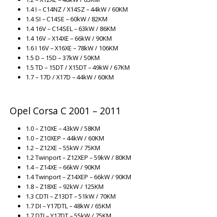
1.4 I – C14NZ / X14SZ – 44kW / 60KM
1.4 SI – C14SE – 60kW / 82KM
1.4 16V – C14SEL – 63kW / 86KM
1.4 16V – X14XE – 66kW / 90KM
1.6 I 16V – X16XE – 78kW / 106KM
1.5 D – 15D – 37kW / 50KM
1.5 TD – 15DT / X15DT – 49kW / 67KM
1.7 – 17D / X17D – 44kW / 60KM
Opel Corsa C 2001 – 2011
1.0 – Z10XE – 43kW / 58KM
1.0 – Z10XEP – 44kW / 60KM
1.2 – Z12XE – 55kW / 75KM
1.2 Twinport – Z12XEP – 59kW / 80KM
1.4 – Z14XE – 66kW / 90KM
1.4 Twinport – Z14XEP – 66kW / 90KM
1.8 – Z18XE – 92kW / 125KM
1.3 CDTI – Z13DT – 51kW / 70KM
1.7 DI – Y17DTL – 48kW / 65KM
1.7 DTI – Y17DT – 55kW / 75KM