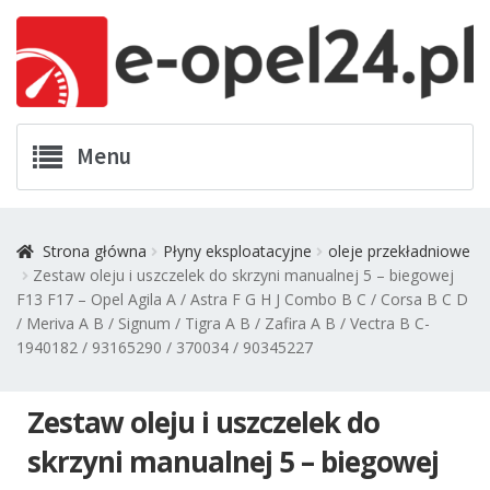
Przejdź
Przejdź
Menu
do
do
nawigacji
treści
Twój Opel
Strona główna
Płyny eksploatacyjne
oleje przekładniowe
Zestaw oleju i uszczelek do skrzyni manualnej 5 – biegowej
Zamówienia
F13 F17 – Opel Agila A / Astra F G H J Combo B C / Corsa B C D
/ Meriva A B / Signum / Tigra A B / Zafira A B / Vectra B C-
Kontakt
1940182 / 93165290 / 370034 / 90345227
Koszyk
Zestaw oleju i uszczelek do
Promocje
skrzyni manualnej 5 – biegowej