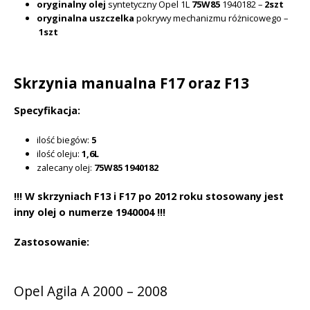
oryginalny olej
syntetyczny Opel 1L
75W85
1940182 –
2szt
Combo
oryginalna uszczelka
pokrywy mechanizmu różnicowego –
B
1szt
C
/
Skrzynia manualna F17 oraz F13
Corsa
B
Specyfikacja:
C
D
ilość biegów:
5
/
ilość oleju:
1,6L
zalecany olej:
75W85 1940182
Meriva
A
!!! W skrzyniach F13 i F17 po 2012 roku stosowany jest
B
inny olej o numerze 1940004 !!!
/
Signum
Zastosowanie:
/
Tigra
Opel Agila A 2000 – 2008
A
B