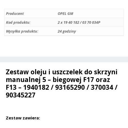
A
do
l
skrzyni
Producent
OPEL GM
t
manualnej
e
Kod produktu:
2 x 19 40 182 / 03 70 034P
5
r
Wysyłka produktu:
24 godziny
-
n
biegowej
a
F13
t
F17
i
-
v
Opel
Zestaw oleju i uszczelek do skrzyni
e
Agila
manualnej 5 – biegowej F17 oraz
:
A
F13 – 1940182 / 93165290 / 370034 /
/
90345227
Astra
F
G
Zestaw zawiera:
H
J