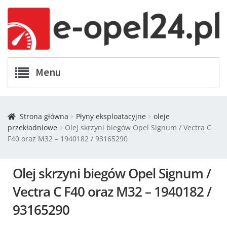
Menu
Twój Opel
Strona główna
Płyny eksploatacyjne
oleje
przekładniowe
Olej skrzyni biegów Opel Signum / Vectra C
Zamówienia
F40 oraz M32 – 1940182 / 93165290
Kontakt
Olej skrzyni biegów Opel Signum /
Koszyk
Vectra C F40 oraz M32 – 1940182 /
93165290
Promocje