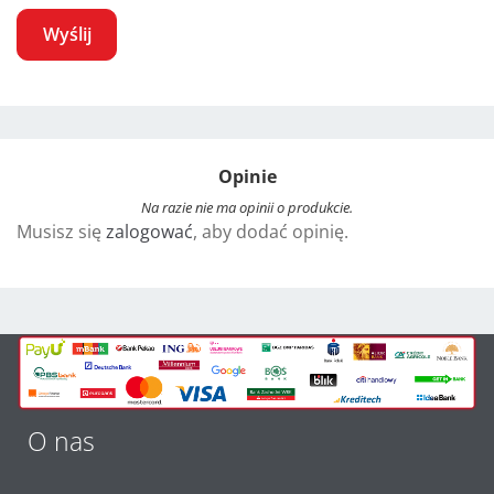
A
l
t
Opinie
e
r
Na razie nie ma opinii o produkcie.
Musisz się
zalogować
, aby dodać opinię.
n
a
t
i
v
e
:
O nas