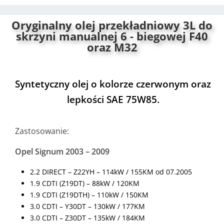
i
v
Oryginalny olej przekładniowy 3L do
e
skrzyni manualnej 6 - biegowej F40
:
oraz M32
Syntetyczny olej o kolorze czerwonym oraz
lepkości SAE 75W85.
Zastosowanie:
Opel Signum 2003 – 2009
2.2 DIRECT – Z22YH – 114kW / 155KM od 07.2005
1.9 CDTI (Z19DT) – 88kW / 120KM
1.9 CDTI (Z19DTH) – 110kW / 150KM
3.0 CDTI – Y30DT – 130kW / 177KM
3.0 CDTI – Z30DT – 135kW / 184KM