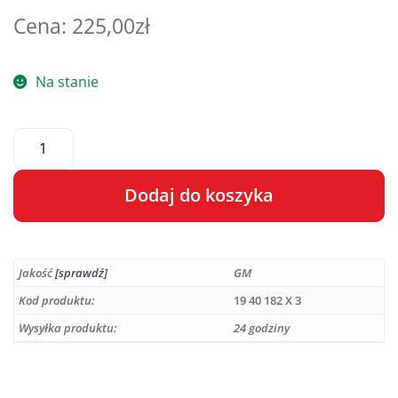
225,00
zł
Na stanie
Dodaj do koszyka
A
l
Jakość
[sprawdź]
GM
t
e
Kod produktu:
19 40 182 X 3
r
Wysyłka produktu:
24 godziny
n
a
t