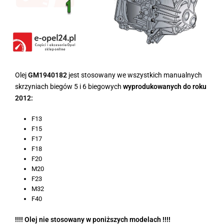
Olej
GM1940182
jest stosowany we wszystkich manualnych
skrzyniach biegów 5 i 6 biegowych
wyprodukowanych do roku
2012:
F13
F15
F17
F18
F20
M20
F23
M32
F40
!!!! Olej nie stosowany w poniższych modelach !!!!