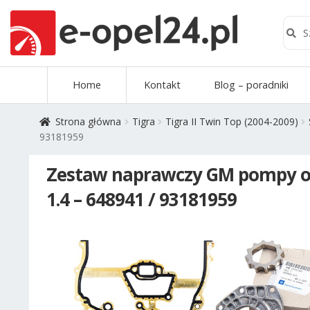
Szuk
Szukaj
Przejdź
Przejdź
Home
Kontakt
Blog – poradniki
do
do
nawigacji
treści
Strona główna
Tigra
Tigra II Twin Top (2004-2009)
93181959
Zestaw naprawczy GM pompy oleju
1.4 – 648941 / 93181959