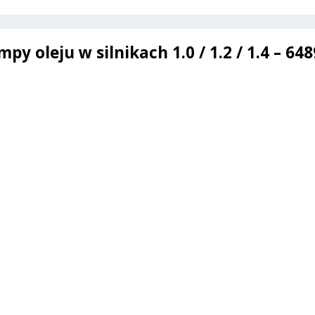
/
Meriva
oleju w silnikach 1.0 / 1.2 / 1.4 – 648
A
/
Tigra
B
-
1.0
1.2
1.4
-
648941
/
93181959