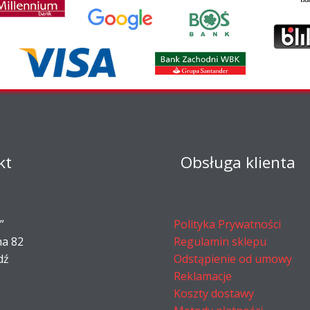
kt
Obsługa klienta
”
Polityka Prywatności
na 82
Regulamin sklepu
dź
Odstąpienie od umowy
Reklamacje
Koszty dostawy