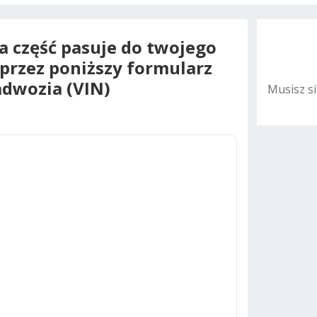
na część pasuje do twojego
oprzez poniższy formularz
dwozia (VIN)
Musisz s
A
l
t
e
r
n
a
t
i
v
e