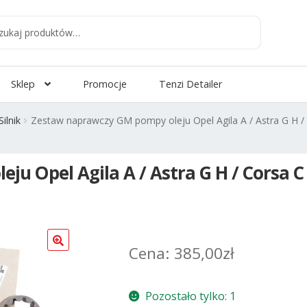
aj
:
Sklep
Promocje
Tenzi Detailer
Silnik
Zestaw naprawczy GM pompy oleju Opel Agila A / Astra G H / Co
 Opel Agila A / Astra G H / Corsa C D 
385,00
zł
Pozostało tylko: 1