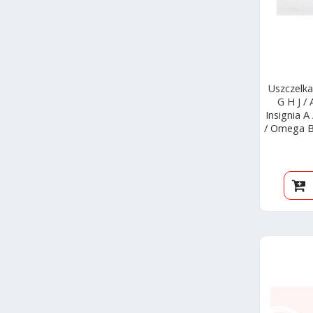
Uszczelka
G H J /
Insignia A
/ Omega B 
B