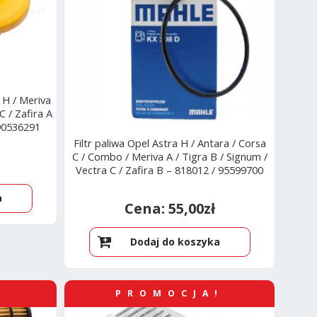
 H / Meriva
C / Zafira A
 90536291
Filtr paliwa Opel Astra H / Antara / Corsa
C / Combo / Meriva A / Tigra B / Signum /
Vectra C / Zafira B – 818012 / 95599700
a
55,00
zł
Dodaj do koszyka
!
PROMOCJA!