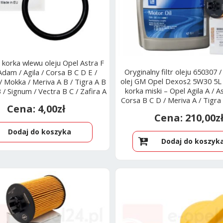
 korka wlewu oleju Opel Astra F
Oryginalny filtr oleju 650307 
 Adam / Agila / Corsa B C D E /
olej GM Opel Dexos2 5W30 5L i
 / Mokka / Meriva A B / Tigra A B
korka miski – Opel Agila A / A
/ Signum / Vectra B C / Zafira A
Corsa B C D / Meriva A / Tigra –
 C – 650105 / 55582541
4,00
zł
1.4
210,00
z
Dodaj do koszyka
Dodaj do koszyk