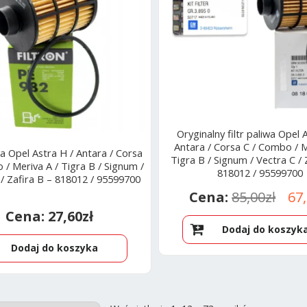
Oryginalny filtr paliwa Opel 
Antara / Corsa C / Combo / M
iwa Opel Astra H / Antara / Corsa
Tigra B / Signum / Vectra C / 
 / Meriva A / Tigra B / Signum /
818012 / 95599700
 / Zafira B – 818012 / 95599700
Pie
85,00
zł
67
27,60
zł
cen
Dodaj do koszyk
wyn
Dodaj do koszyka
85,0