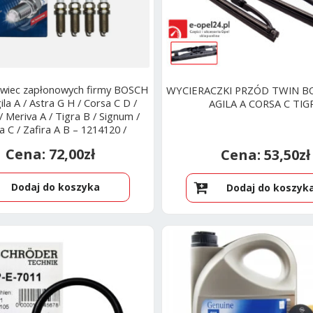
świec zapłonowych firmy BOSCH
WYCIERACZKI PRZÓD TWIN B
ila A / Astra G H / Corsa C D /
AGILA A CORSA C TIG
 / Meriva A / Tigra B / Signum /
a C / Zafira A B – 1214120 /
95519058
72,00
zł
53,50
zł
Dodaj do koszyka
Dodaj do koszyk