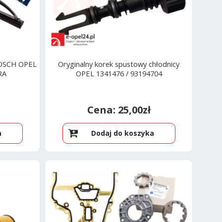
OSCH OPEL
Oryginalny korek spustowy chłodnicy
RA
OPEL 1341476 / 93194704
25,00
zł
a
Dodaj do koszyka