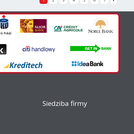
1
2
3
4
5
6
7
ne
h
Siedziba firmy