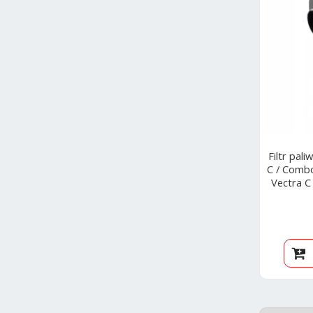
Filtr pal
C / Combo
Vectra C