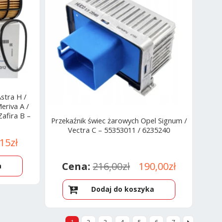
Astra H /
eriva A /
Zafira B –
Przekaźnik świec żarowych Opel Signum /
Vectra C – 55353011 / 6235240
rwotna
Aktualna
,15
zł
a
cena
Pierwotna
Aktualn
216,00
zł
190,00
zł
a
osiła:
wynosi:
cena
cena
0zł.
67,15zł.
Dodaj do koszyka
wynosiła:
wynosi:
216,00zł.
190,00zł.