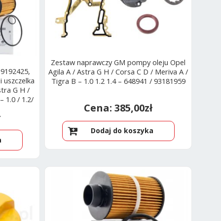
Zestaw naprawczy GM pompy oleju Opel
/ 9192425,
Agila A / Astra G H / Corsa C D / Meriva A /
 uszczelka
Tigra B – 1.0 1.2 1.4 – 648941 / 93181959
stra G H /
 1.0 / 1.2/
385,00
zł
ł
Dodaj do koszyka
a