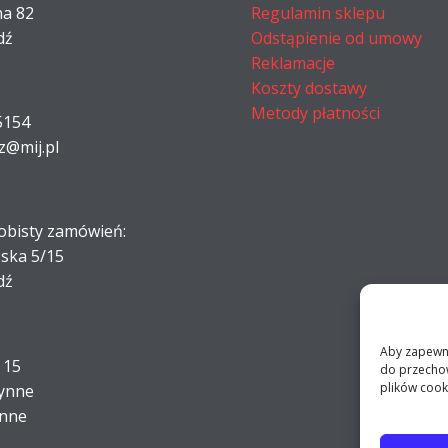
na 82
Regulamin sklepu
dź
Odstąpienie od umowy
Reklamacje
Koszty dostawy
Metody płatności
5154
z@mij.pl
obisty zamówień:
ńska 5/15
dź
Aby zapewnić
- 15
do przechow
plików cook
zynne
ynne