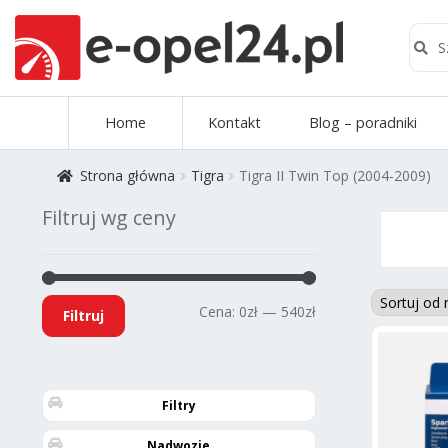
Szuk
Szukaj
Przejdź
Przejdź
Home
Kontakt
Blog – poradniki
do
do
nawigacji
treści
Strona główna
Tigra
Tigra II Twin Top (2004-2009)
Filtruj wg ceny
Cena
Cena
Cena:
0zł
—
540zł
Filtruj
min
max
Filtry
Nadwozie