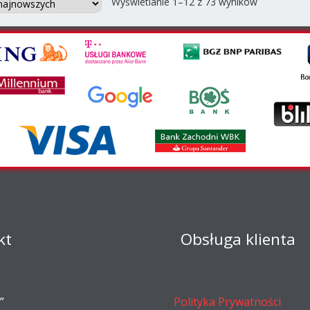
Posortowa
Wyświetlanie 1–12 z 73 wyników
według
najnowszyc
kt
Obsługa klienta
”
Polityka Prywatności