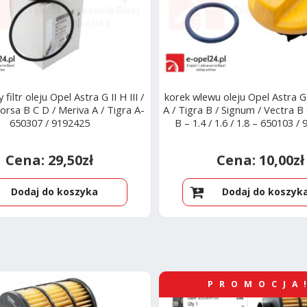
 filtr oleju Opel Astra G II H III /
korek wlewu oleju Opel Astra G
Corsa B C D / Meriva A / Tigra A-
A / Tigra B / Signum / Vectra B 
650307 / 9192425
B – 1.4 / 1.6 / 1.8 – 650103 /
29,50
zł
10,00
zł
Dodaj do koszyka
Dodaj do koszyk
PROMOCJA