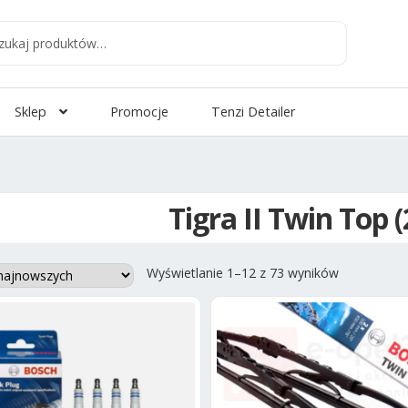
aj
:
Sklep
Promocje
Tenzi Detailer
Tigra II Twin Top 
Posortowa
Wyświetlanie 1–12 z 73 wyników
według
najnowszyc