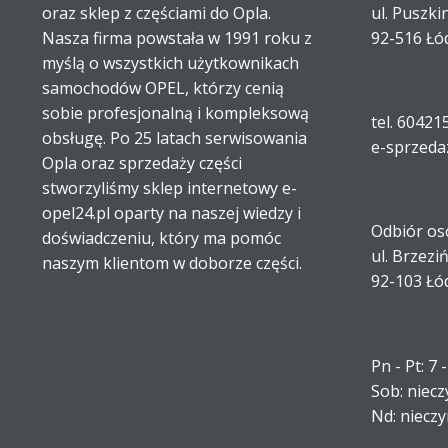
oraz sklep z częściami do Opla.
ul. Puszki
Nasza firma powstała w 1991 roku z
92-516 Łó
myślą o wszystkich użytkownikach
samochodów OPEL, którzy cenią
sobie profesjonalną i kompleksową
tel. 60421
obsługę. Po 25 latach serwisowania
e-sprzeda
Opla oraz sprzedaży części
stworzyliśmy sklep internetowy e-
opel24.pl oparty na naszej wiedzy i
Odbiór os
doświadczeniu, który ma pomóc
ul. Brzezi
naszym klientom w doborze części.
92-103 Łó
Pn - Pt: 7 
Sob: niec
Nd: niecz