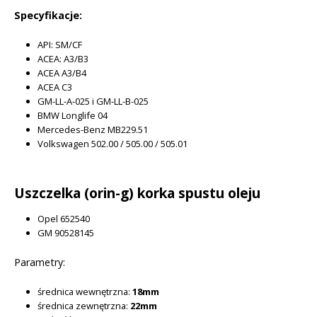
Specyfikacje:
API: SM/CF
ACEA: A3/B3
ACEA A3/B4
ACEA C3
GM-LL-A-025 i GM-LL-B-025
BMW Longlife 04
Mercedes-Benz MB229.51
Volkswagen 502.00 / 505.00 / 505.01
Uszczelka (orin-g) korka spustu oleju
Opel 652540
GM 90528145
Parametry:
średnica wewnętrzna:
18mm
średnica zewnętrzna:
22mm