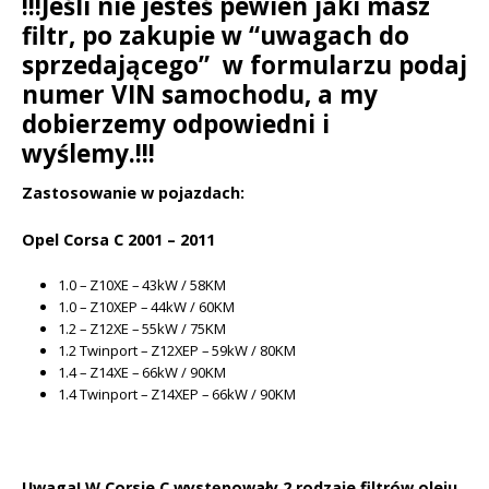
!!!Jeśli nie jesteś pewien jaki masz
filtr, po zakupie w “uwagach do
sprzedającego” w formularzu podaj
numer VIN samochodu, a my
dobierzemy odpowiedni i
wyślemy.!!!
Zastosowanie w pojazdach:
Opel Corsa C 2001 – 2011
1.0 – Z10XE – 43kW / 58KM
1.0 – Z10XEP – 44kW / 60KM
1.2 – Z12XE – 55kW / 75KM
1.2 Twinport – Z12XEP – 59kW / 80KM
1.4 – Z14XE – 66kW / 90KM
1.4 Twinport – Z14XEP – 66kW / 90KM
Uwaga! W Corsie C występowały 2 rodzaje filtrów oleju.