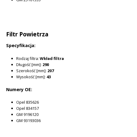
Filtr Powietrza
Specyfikacja:
Rodzaj filtra:
Wkład filtra
Długość [mm]:
290
Szerokość [mm]:
207
Wysokość [mm]:
43
Numery OE:
Opel 835626
Opel 834157
GM 9196120
GM 93193036