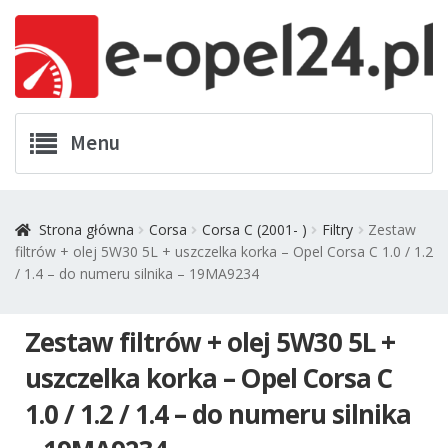
Przejdź
Przejdź
Menu
do
do
nawigacji
treści
Twój Opel
Strona główna
Corsa
Corsa C (2001- )
Filtry
Zestaw
filtrów + olej 5W30 5L + uszczelka korka – Opel Corsa C 1.0 / 1.2
Zamówienia
/ 1.4 – do numeru silnika – 19MA9234
Kontakt
Zestaw filtrów + olej 5W30 5L +
Koszyk
uszczelka korka – Opel Corsa C
1.0 / 1.2 / 1.4 – do numeru silnika
Promocje