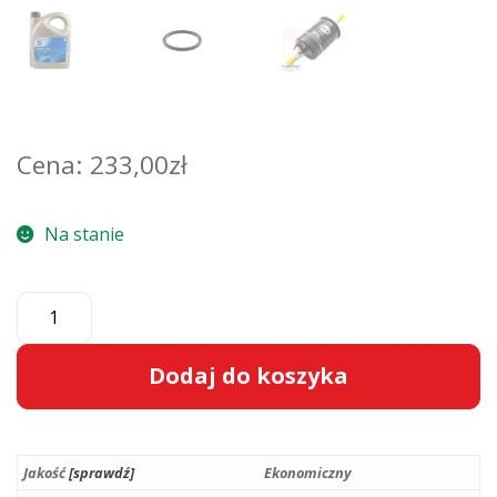
233,00
zł
Na stanie
ilość
Zestaw
filtrów
Dodaj do koszyka
+
olej
A
5W30
l
5L
Jakość
[sprawdź]
Ekonomiczny
t