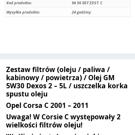
+
e
Kod produktu:
06 50 307 ZEST C
uszczelka
r
Wysyłka produktu:
24 godziny
korka
n
-
a
Opel
t
Corsa
i
C
v
1.0
e
/
:
Zestaw filtrów (oleju / paliwa /
1.2
/
kabinowy / powietrza) / Olej GM
1.4
5W30 Dexos 2 – 5L / uszczelka korka
-
spustu oleju
do
Opel Corsa C 2001 – 2011
numeru
silnika
Uwaga! W Corsie C występowały 2
-
wielkości filtrów oleju!
19MA9234