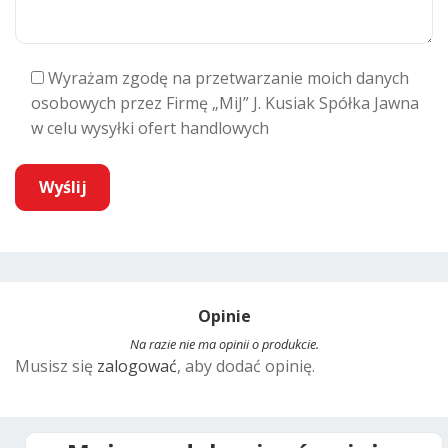
Wyrażam zgodę na przetwarzanie moich danych
osobowych przez Firmę „MiJ” J. Kusiak Spółka Jawna
w celu wysyłki ofert handlowych
A
l
t
Opinie
e
r
Na razie nie ma opinii o produkcie.
Musisz się
zalogować
, aby dodać opinię.
n
a
t
i