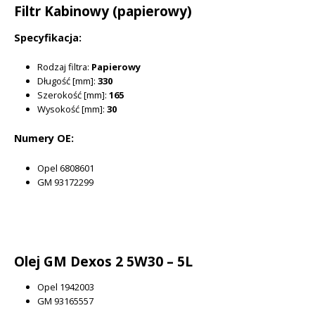
Filtr Kabinowy (papierowy)
Specyfikacja:
Rodzaj filtra:
Papierowy
Długość [mm]:
330
Szerokość [mm]:
165
Wysokość [mm]:
30
Numery OE:
Opel 6808601
GM 93172299
Olej GM Dexos 2 5W30 – 5L
Opel 1942003
GM 93165557