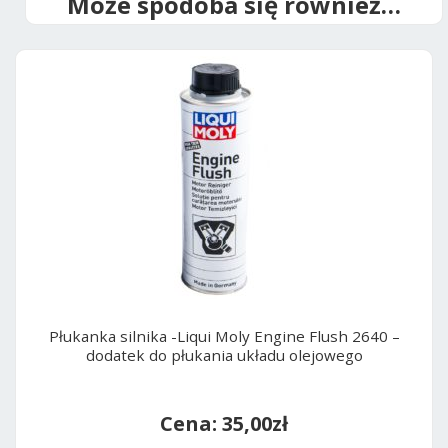
Może spodoba się również…
v
e
:
Płukanka silnika -Liqui Moly Engine Flush 2640 –
dodatek do płukania układu olejowego
35,00
zł