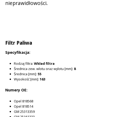
nieprawidłowości.
Filtr Paliwa
Specyfikacja:
Rodzaj filtra:
Wkład filtra
Średnica zew. wlotu oraz wylotu [mm]:
8
Średnica [mm]:
55
Wysokość [mm]:
163
Numery OE:
Opel 818568
Opel 818514
GM 25313359
GM 25161333