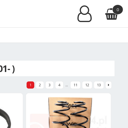
0
1- )
1
2
3
4
…
11
12
13
ane
ch