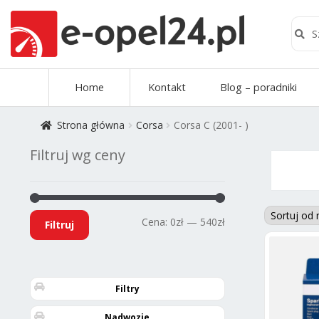
Szuk
Szukaj
Przejdź
Przejdź
Home
Kontakt
Blog – poradniki
do
do
nawigacji
treści
Strona główna
Corsa
Corsa C (2001- )
Filtruj wg ceny
Cena
Cena
Cena:
0zł
—
540zł
Filtruj
min
max
Filtry
Nadwozie