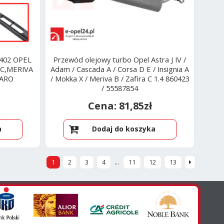
402 OPEL
Przewód olejowy turbo Opel Astra J IV /
 C,MERIVA
Adam / Cascada A / Corsa D E / Insignia A
VARO
/ Mokka X / Meriva B / Zafira C 1.4 860423
/ 55587854
81,85
zł
a
Dodaj do koszyka
1
2
3
4
…
11
12
13
ane
ch