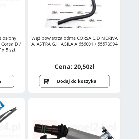
e osłony
Wąż powietrza odma CORSA C,D MERIVA
 Corsa D /
A, ASTRA G,H AGILA A 656091 / 55578994
x 5 szt.
20,50
zł
a
Dodaj do koszyka