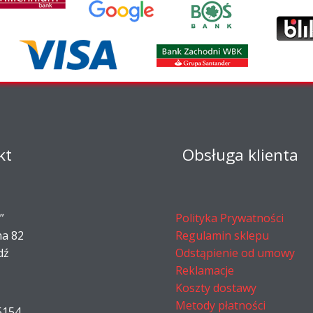
kt
Obsługa klienta
”
Polityka Prywatności
na 82
Regulamin sklepu
dź
Odstąpienie od umowy
Reklamacje
Koszty dostawy
Metody płatności
5154