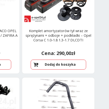
 DACO OPEL
Komplet amortyzatorów tył wraz ze
/ ZAFIRA A
sprężynami + odboje + podkładki – Opel
Corsa C 1.0-1.8 1.3-1.7 DI,CDTI
ł
290,00
zł
a
Dodaj do koszyka