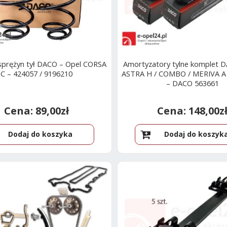
sprężyn tył DACO – Opel CORSA
Amortyzatory tylne komplet
C – 424057 / 9196210
ASTRA H / COMBO / MERIVA A 
– DACO 563661
89,00
zł
148,00
z
Dodaj do koszyka
Dodaj do koszyk