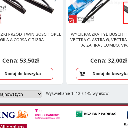
ZKI PRZÓD TWIN BOSCH OPEL
WYCIERACZKA TYŁ BOSCH H
GILA A CORSA C TIGRA
VECTRA C, ASTRA G, VECTRA
A, ZAFIRA , COMBO, VI
53,50
zł
32,00
zł
Dodaj do koszyka
Dodaj do koszyk
Posortow
Wyświetlanie 1–12 z 145 wyników
według
najnowszy