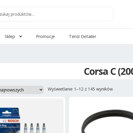
aj
:
Sklep
Promocje
Tenzi Detailer
Corsa C (200
Posortow
Wyświetlanie 1–12 z 145 wyników
według
najnowszy