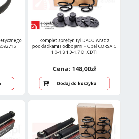
netycznego
Komplet sprężyn tył DACO wraz z
55592715
podkładkami i odbojami – Opel CORSA C
1.0-1.8 1.3-1.7 DI,CDTI
148,00
zł
a
Dodaj do koszyka