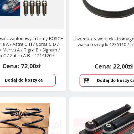
świec zapłonowych firmy BOSCH
Uszczelka zaworu elektromag
ila A / Astra G H / Corsa C D /
wałka rozrządu 1235110 / 
 / Meriva A / Tigra B / Signum /
a C / Zafira A B – 1214120 /
95519058
72,00
zł
22,00
zł
Dodaj do koszyka
Dodaj do koszyk