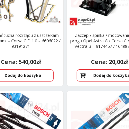
ańcucha rozrządu z uszczelkami
Zaczep / spinka / mocowani
ami – Corsa C D 1.0 – 6606022 /
progu Opel Astra G / Corsa C /
93191271
Vectra B – 9174457 / 164987 
540,00
zł
20,00
zł
Dodaj do koszyka
Dodaj do koszyk