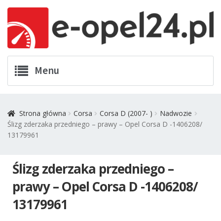
Przejdź
Przejdź
Menu
do
do
nawigacji
treści
Twój Opel
Strona główna
Corsa
Corsa D (2007- )
Nadwozie
Ślizg zderzaka przedniego – prawy – Opel Corsa D -1406208/
Zamówienia
13179961
Kontakt
Ślizg zderzaka przedniego –
Koszyk
prawy – Opel Corsa D -1406208/
13179961
Promocje