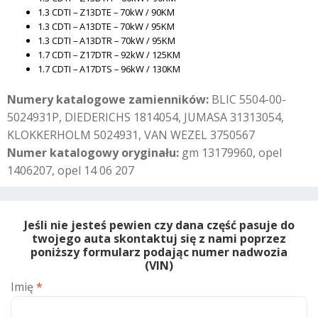
1.3 CDTI – Z13DTE – 70kW / 90KM
1.3 CDTI – A13DTE – 70kW / 95KM
1.3 CDTI – A13DTR – 70kW / 95KM
1.7 CDTI – Z17DTR – 92kW / 125KM
1.7 CDTI – A17DTS – 96kW / 130KM
Numery katalogowe zamienników:
BLIC 5504-00-
5024931P, DIEDERICHS 1814054, JUMASA 31313054,
KLOKKERHOLM 5024931, VAN WEZEL 3750567
Numer katalogowy oryginału:
gm 13179960, opel
1406207, opel 14 06 207
Jeśli nie jesteś pewien czy dana część pasuje do
twojego auta skontaktuj się z nami poprzez
poniższy formularz podając numer nadwozia
(VIN)
Imię
*