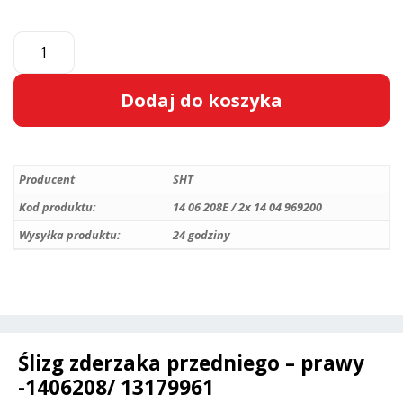
ilość
Ślizg
zderzaka
Dodaj do koszyka
przedniego
-
A
prawy
l
-
Producent
SHT
t
Opel
e
Kod produktu:
14 06 208E / 2x 14 04 969200
Corsa
r
Wysyłka produktu:
24 godziny
D
n
-1406208/
a
13179961
t
i
v
Ślizg zderzaka przedniego – prawy
e
-1406208/ 13179961
: