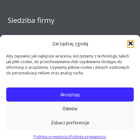
Siedziba firmy
Zarządzaj zgodą
Aby zapewnić jak najlepsze wrażenia, korzystamy z technologii, takich
jak pliki cookie, do przechowywania i/lub uzyskiwania dostępu do
informacji o urządzeniu. Używamy plików cookie i danych osobowych
do personalizacji reklam oraz analizy ruchu.
Akceptuję
Copyright 2017 - 2026 E-opel24.pl - Firma MIJ © All
Odmów
rights reserved
Zobacz preferencje
0
Polityka prywatności
Polityka prywatności
Szukaj: