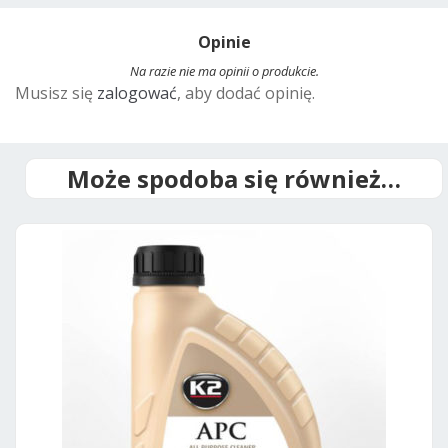
t
Opinie
e
r
Na razie nie ma opinii o produkcie.
Musisz się
zalogować
, aby dodać opinię.
n
a
t
i
Może spodoba się również…
v
e
: