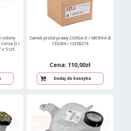
e osłony
Zamek przód prawy CORSA D / MERIVA B
 Corsa D /
133264 / 13258274
x 5 szt.
110,00
zł
a
Dodaj do koszyka