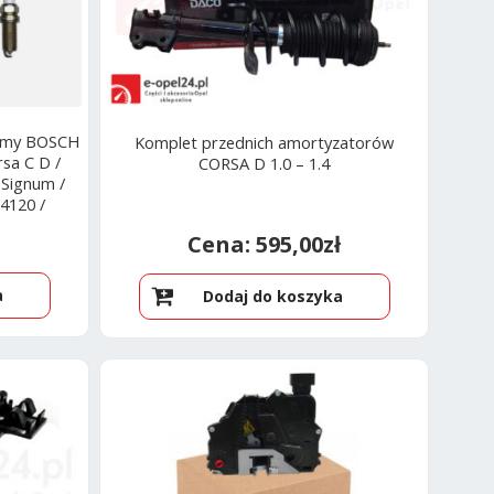
irmy BOSCH
Komplet przednich amortyzatorów
rsa C D /
CORSA D 1.0 – 1.4
/ Signum /
14120 /
595,00
zł
a
Dodaj do koszyka