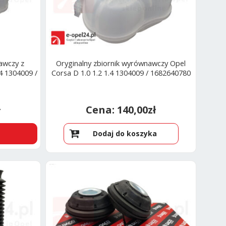
awczy z
Oryginalny zbiornik wyrównawczy Opel
4 1304009 /
Corsa D 1.0 1.2 1.4 1304009 / 1682640780
ł
140,00
zł
Dodaj do koszyka