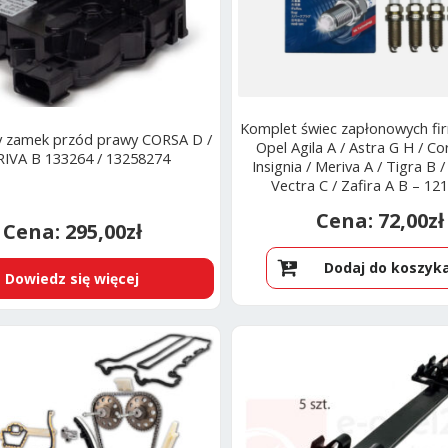
Komplet świec zapłonowych f
y zamek przód prawy CORSA D /
Opel Agila A / Astra G H / Co
IVA B 133264 / 13258274
Insignia / Meriva A / Tigra B 
Vectra C / Zafira A B – 12
95519058
72,00
zł
295,00
zł
Dodaj do koszyk
Dowiedz się więcej