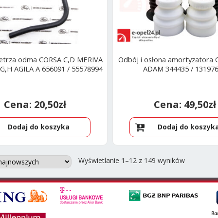
etrza odma CORSA C,D MERIVA
Odbój i osłona amortyzatora
G,H AGILA A 656091 / 55578994
ADAM 344435 / 13197
20,50
zł
49,50
zł
Dodaj do koszyka
Dodaj do koszyk
Posortow
Wyświetlanie 1–12 z 149 wyników
według
najnowszy