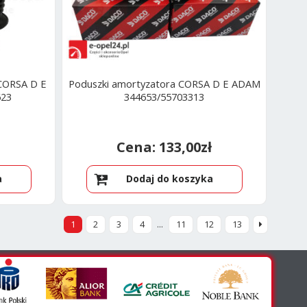
 CORSA D E
Poduszki amortyzatora CORSA D E ADAM
623
344653/55703313
133,00
zł
a
Dodaj do koszyka
1
2
3
4
…
11
12
13
ane
ch