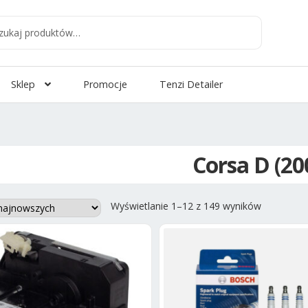
aj
:
Sklep
Promocje
Tenzi Detailer
Corsa D (200
Posortow
Wyświetlanie 1–12 z 149 wyników
według
najnowszy