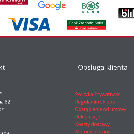
kt
Obsługa klienta
”
Polityka Prywatności
na 82
Regulamin sklepu
dź
Odstąpienie od umowy
Reklamacje
Koszty dostawy
Metody płatności