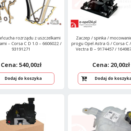
ańcucha rozrządu z uszczelkami
Zaczep / spinka / mocowani
ami – Corsa C D 1.0 – 6606022 /
progu Opel Astra G / Corsa C /
93191271
Vectra B – 9174457 / 164987 
540,00
zł
20,00
zł
Dodaj do koszyka
Dodaj do koszyk