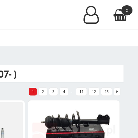
0
7- )
1
2
3
4
…
11
12
13
ane
ch