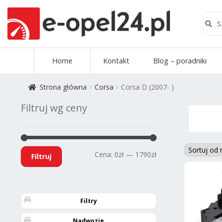
Szuk
Szukaj
Przejdź
Przejdź
Home
Kontakt
Blog – poradniki
do
do
nawigacji
treści
Strona główna
Corsa
Corsa D (2007- )
Filtruj wg ceny
Cena
Cena
Cena:
0zł
—
1790zł
Filtruj
min
max
Filtry
Nadwozie