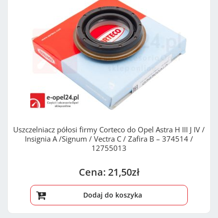
:
Uszczelniacz półosi firmy Corteco do Opel Astra H III J IV /
Insignia A /Signum / Vectra C / Zafira B – 374514 /
12755013
21,50
zł
Dodaj do koszyka