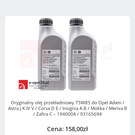
Oryginalny olej przekładniowy 75W85 do Opel Adam /
Astra J K IV V / Corsa D E / Insignia A B / Mokka / Meriva B
/ Zafira C – 1940004 / 93165694
158,00
zł