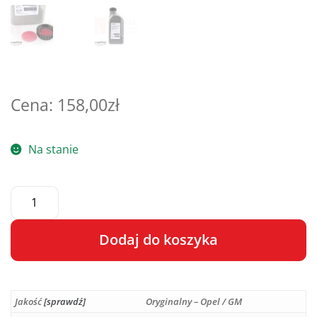
158,00
zł
Na stanie
Dodaj do koszyka
A
l
Jakość
[sprawdź]
Oryginalny – Opel / GM
t