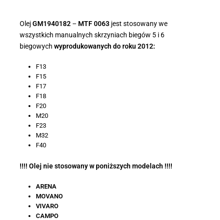
Olej
GM1940182
–
MTF 0063
jest stosowany we
wszystkich manualnych skrzyniach biegów 5 i 6
biegowych
wyprodukowanych do roku 2012:
F13
F15
F17
F18
F20
M20
F23
M32
F40
!!!! Olej nie stosowany w poniższych modelach !!!!
ARENA
MOVANO
VIVARO
CAMPO