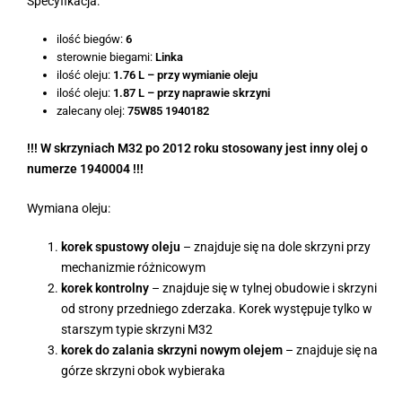
Specyfikacja:
ilość biegów:
6
sterownie biegami:
Linka
ilość oleju:
1.76 L – przy wymianie oleju
ilość oleju:
1.87 L – przy naprawie skrzyni
zalecany olej:
75W85 1940182
!!! W skrzyniach M32 po 2012 roku stosowany jest inny olej o
numerze 1940004 !!!
Wymiana oleju:
korek spustowy oleju
– znajduje się na dole skrzyni przy
mechanizmie różnicowym
korek kontrolny
– znajduje się w tylnej obudowie i skrzyni
od strony przedniego zderzaka. Korek występuje tylko w
starszym typie skrzyni M32
korek do zalania skrzyni nowym olejem
– znajduje się na
górze skrzyni obok wybieraka