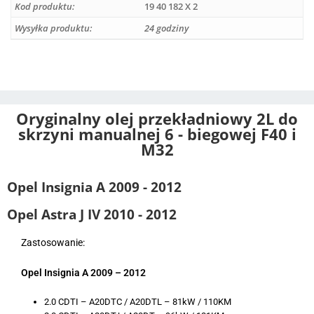
e
Kod produktu:
19 40 182 X 2
r
Wysyłka produktu:
24 godziny
n
a
t
i
v
Oryginalny olej przekładniowy 2L do
e
skrzyni manualnej 6 - biegowej F40 i
:
M32
Opel Insignia A 2009 - 2012
Opel Astra J IV 2010 - 2012
Zastosowanie:
Opel Insignia A 2009 – 2012
2.0 CDTI – A20DTC / A20DTL – 81kW / 110KM