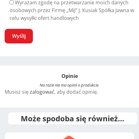
Wyrażam zgodę na przetwarzanie moich danych
osobowych przez Firmę „MiJ” J. Kusiak Spółka Jawna w
celu wysyłki ofert handlowych
A
l
t
Opinie
e
r
Na razie nie ma opinii o produkcie.
Musisz się
zalogować
, aby dodać opinię.
n
a
t
i
Może spodoba się również…
v
e