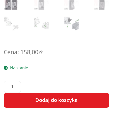
158,00
zł
Na stanie
Dodaj do koszyka
A