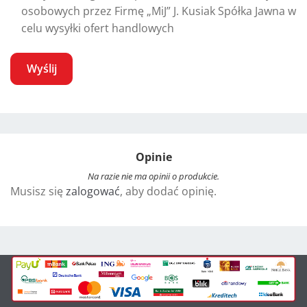
osobowych przez Firmę „MiJ” J. Kusiak Spółka Jawna w
celu wysyłki ofert handlowych
A
l
t
Opinie
e
r
Na razie nie ma opinii o produkcie.
Musisz się
zalogować
, aby dodać opinię.
n
a
t
i
v
e
: