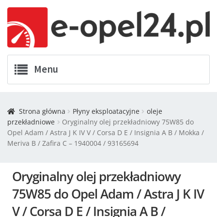
Menu
Twój Opel
Strona główna
Płyny eksploatacyjne
oleje
przekładniowe
Oryginalny olej przekładniowy 75W85 do
Zamówienia
Opel Adam / Astra J K IV V / Corsa D E / Insignia A B / Mokka /
Meriva B / Zafira C – 1940004 / 93165694
Kontakt
Oryginalny olej przekładniowy
Koszyk
75W85 do Opel Adam / Astra J K IV
Promocje
V / Corsa D E / Insignia A B /