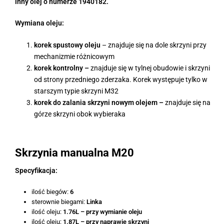
inny olej o numerze 1940182.
Wymiana oleju:
korek spustowy oleju
– znajduje się na dole skrzyni przy
mechanizmie różnicowym
korek kontrolny –
znajduje się w tylnej obudowie i skrzyni
od strony przedniego zderzaka. Korek występuje tylko w
starszym typie skrzyni M32
korek do zalania skrzyni nowym olejem –
znajduje się na
górze skrzyni obok wybieraka
Skrzynia manualna M20
Specyfikacja:
ilość biegów:
6
sterownie biegami:
Linka
ilość oleju:
1.76L – przy wymianie oleju
ilość oleju:
1.87L – przy naprawie skrzyni