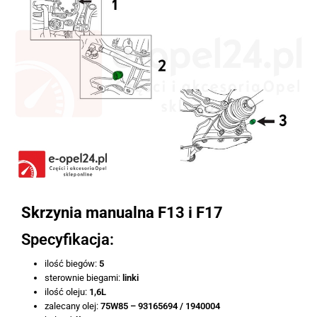
Skrzynia manualna F13 i F17
Specyfikacja:
ilość biegów:
5
sterownie biegami:
linki
ilość oleju:
1,6L
zalecany olej:
75W85 – 93165694 / 1940004