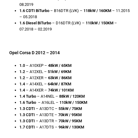
08.2019
1.6 CDTI BiTurbo
– B16DTR (LVK) –
118kW / 160KM
– 11.2015
– 05.2018
1.6 Diesel BiTurbo
– D16DTR (LVK) –
110kW / 150KM
–
07.2018 – 02.2019
Opel Corsa D 2012 – 2014
1.0
– A10XEP –
48kW / 65KM
1.2
– A12XEL –
51kW / 69KM
1.2
– A12XER –
63kW / 86KM
1.4
– A14XEL –
64kW / 87KM
1.4
– A14XER –
74kW / 101KM
1.4 Turbo
– A14NEL –
88kW / 120KM
1.6 Turbo
– A16LEL –
110kW / 150KM
1.3 CDTI
– A13DTC –
55kW / 75KM
1.3 CDTI
– A13DTE –
70kW / 95KM
1.3 CDTI
– A13DTR –
70kW / 95KM
1.7 CDTI
– A17DTS –
96kW / 130KM