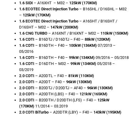
1.6 SIDI
– A16XHT – M32 –
125kW (170KM)
1.6 ECOTEC Direct Injection Turbo
– B16SHL / D16SHL – M32
–
125kW (170KM)
1.6 ECOTEC Direct Injection Turbo
– A16SHT / B16SHT /
D16SHT – M32 –
147kW (200KM)
1.6 CNG TURBO
– A16XNT / B16XNT – M32 –
110kW (150KM)
1.6 CDTI
– B16DTJ / D16DTJ – F40 –
88kW (120KM)
1.6 CDTI
– B16DTH – F40 –
100kW (136KM)
07/2013 –
05/2016
1.6 CDTI
– B16DTH – F40 –
99kW (134KM)
09/2016 – 05/2018
1.6 CDTI
– D16DTH – M32 –
99kW (134KM)
05/2018 –
03/2019
2.0 CDTI
– A20DTL – F40 –
81kW (110KM)
2.0 CDTI
– A20DT – F40 –
96kW (130KM)
2.0 CDTI
– B20DTJ / D20DTJ – AF40 –
96kW (130KM)
2.0 CDTI
– A20DTH (LBS) – F40 –
121kW (165KM)
2.0 CDTI
– B20DTH / D20DTH (LFS) – F40 –
125kW
(170KM)
11/2014 – 03.2019
2.0 CDTI BiTurbo
– A20DTR (LBY) – F40 –
143kW (195KM)