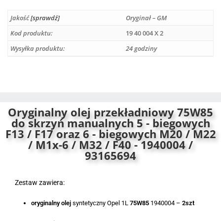
l
Jakość
[sprawdź]
Oryginał – GM
t
e
Kod produktu:
19 40 004 X 2
r
Wysyłka produktu:
24 godziny
n
a
t
i
v
Oryginalny olej przekładniowy 75W85
e
do skrzyń manualnych 5 - biegowych
:
F13 / F17 oraz 6 - biegowych M20 / M22
/ M1x-6 / M32 / F40 - 1940004 /
93165694
Zestaw zawiera:
oryginalny olej
syntetyczny Opel 1L
75W85
1940004 –
2szt