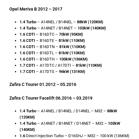
Opel Meriva B 2012 – 2017
1.4 Turbo
– A14NEL / B14NEL –
88kW (120KM)
1.4 Turbo
– A14NET / B14NET –
103kW (140KM)
1.6 CDTI
– B16DTC –
70kW (95KM)
1.6 CDTI
– B16DTE –
81kW
(110KM)
1.6 CDTI
– B16DTN –
81kW
(110KM)
1.6 CDTI
– B16DTL –
81kW
(110KM)
1.6 CDTI
– B16DTH –
100kW (136KM)
1.7 CDTI
– A17DTC / A17DTI –
81kW (110KM)
1.7 CDTI
– A17DTS –
96kW (131KM)
Zafira C Tourer 01.2012 – 05.2016
Zafira C Tourer Facelift 06.2016 – 03.2019
1.4 Turbo
– A14NEL / B14NEL / D14NEL – M32 –
88kW
(120KM)
1.4 Turbo
– A14NET / B14NET / D14NET – M32 –
103kW
(140KM)
1.6
Direct Injection Turbo – D16SHJ – M32 – 100 kW (136KM)