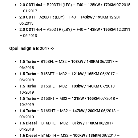
2.0 CDTI 4×4
– B20DTH (LFS) – F40 –
125kW / 170KM
07.2015
– 01.2017
2.0 CDTI
– A20DTR (LBY) – F40 –
143kW / 195KM
12.2011 –
06.2015
2.0 CDTI
4×4
– A20DTR (LBY) – F40 –
143kW / 195KM
12.2011
– 06.2013
Opel Insignia B 2017 ->
1.5 Turbo
– B15SFL – M32 –
103kW / 140KM
06/2017 –
06/2018
1.5 Turbo
– B15SFT – M32 –
121kW / 165KM
06/2017 –
06/2018
1.5 Turbo
– D15SFL – M32 –
103kW / 140KM
07/2018 –
10/2019
1.5 Turbo
– D15SFT – M32 –
121kW / 165KM
07/2018 –
10/2019
1.6 Turbo
– D16SHT – M32 –
147kW / 200KM
06/2018 –
09/2019
1.6 Diesel
– B16DTE – M32 –
81kW / 110KM
06/2017 –
04/2018
1.6 Diesel
– B16DTH – M32 –
100kW / 136KM
09/2017 –