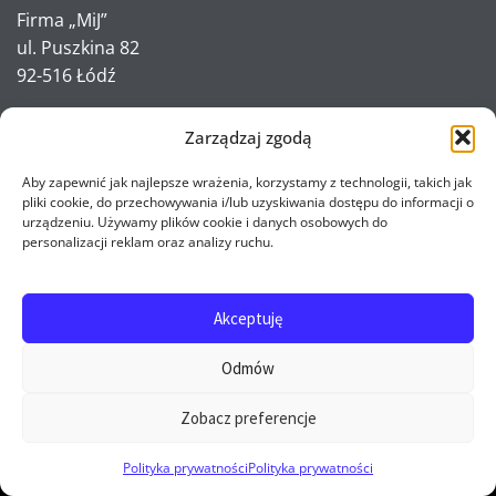
Firma „MiJ”
ul. Puszkina 82
92-516 Łódź
Zarządzaj zgodą
tel. 604215154
Aby zapewnić jak najlepsze wrażenia, korzystamy z technologii, takich jak
e-sprzedaz@mij.pl
pliki cookie, do przechowywania i/lub uzyskiwania dostępu do informacji o
urządzeniu. Używamy plików cookie i danych osobowych do
personalizacji reklam oraz analizy ruchu.
Odbiór osobisty zamówień:
ul. Brzezińska 5/15
Akceptuję
92-103 Łódź
Odmów
Zobacz preferencje
Pn - Pt: 7 - 15
0
Sob: nieczynne
Polityka prywatności
Polityka prywatności
Nd: nieczynne