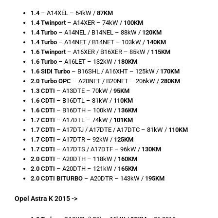
1.4
– A14XEL – 64kW /
87KM
1.4 Twinport
– A14XER – 74kW /
100KM
1.4 Turbo
– A14NEL / B14NEL – 88kW /
120KM
1.4 Turbo
– A14NET / B14NET – 103kW /
140KM
1.6 Twinport
– A16XER / B16XER – 85kW /
115KM
1.6 Turbo
– A16LET – 132kW /
180KM
1.6 SIDI Turbo
– B16SHL / A16XHT – 125kW /
170KM
2.0 Turbo OPC
– A20NFT / B20NFT – 206kW /
280KM
1.3 CDTI
– A13DTE – 70kW /
95KM
1.6 CDTI
– B16DTL – 81kW /
110KM
1.6 CDTI
– B16DTH – 100kW /
136KM
1.7 CDTI
– A17DTL – 74kW /
101KM
1.7 CDTI
– A17DTJ / A17DTE / A17DTC – 81kW /
110KM
1.7 CDTI
– A17DTR – 92kW /
125KM
1.7 CDTI
– A17DTS / A17DTF – 96kW /
130KM
2.0 CDTI
– A20DTH – 118kW /
160KM
2.0 CDTI
– A20DTH – 121kW /
165KM
2.0 CDTI BITURBO
– A20DTR – 143kW /
195KM
Opel Astra K 2015 ->