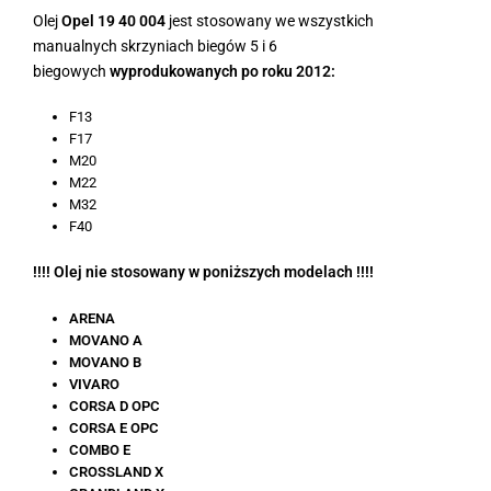
Olej
Opel 19 40 004
jest stosowany we wszystkich
manualnych skrzyniach biegów 5 i 6
biegowych
wyprodukowanych po roku 2012:
F13
F17
M20
M22
M32
F40
!!!! Olej nie stosowany w poniższych modelach !!!!
ARENA
MOVANO A
MOVANO B
VIVARO
CORSA D OPC
CORSA E OPC
COMBO E
CROSSLAND X