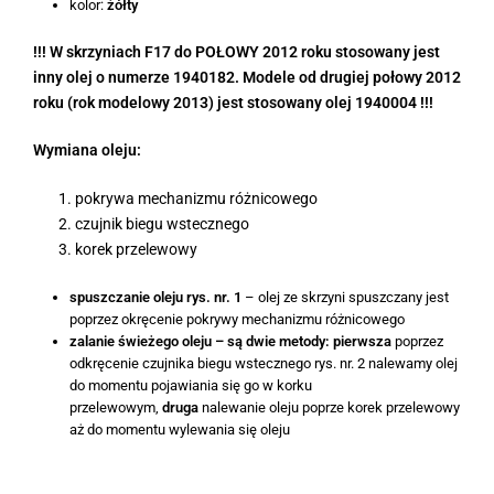
kolor:
żółty
!!! W skrzyniach F17 do POŁOWY 2012 roku stosowany jest
inny olej o numerze 1940182. Modele od drugiej połowy 2012
roku (rok modelowy 2013) jest stosowany olej 1940004 !!!
Wymiana oleju:
pokrywa mechanizmu różnicowego
czujnik biegu wstecznego
korek przelewowy
spuszczanie oleju rys. nr. 1
– olej ze skrzyni spuszczany jest
poprzez okręcenie pokrywy mechanizmu różnicowego
zalanie świeżego oleju – są dwie metody:
pierwsza
poprzez
odkręcenie czujnika biegu wstecznego rys. nr. 2 nalewamy olej
do momentu pojawiania się go w korku
przelewowym,
druga
nalewanie oleju poprze korek przelewowy
aż do momentu wylewania się oleju