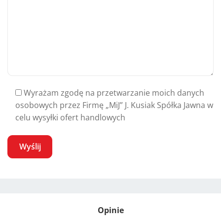
Wyrażam zgodę na przetwarzanie moich danych
osobowych przez Firmę „MiJ” J. Kusiak Spółka Jawna w
celu wysyłki ofert handlowych
A
l
t
Opinie
e