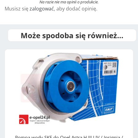
r
Na razie nie ma opinii o produkcie.
Musisz się
zalogować
, aby dodać opinię.
n
a
t
i
Może spodoba się również…
v
e
:
Pompa wody SKF do Opel Astra H III J IV / Insignia /