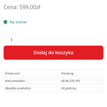
599,00
zł
Na stanie
Dodaj do koszyka
A
l
Producent
Pierburg
t
e
Kod produktu:
56 46 270_PIE
r
Wysyłka produktu:
24 godziny
n
a
t