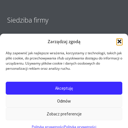
Siedziba firmy
Zarządzaj zgodą
Aby zapewnić jak najlepsze wrażenia, korzystamy z technologii, takich jak
pliki cookie, do przechowywania i/lub uzyskiwania dostępu do informacji o
urządzeniu. Używamy plików cookie i danych osobowych do
personalizacji reklam oraz analizy ruchu.
Akceptuję
Copyright 2017 - 2026 E-opel24.pl - Firma MIJ © All
Odmów
rights reserved
Zobacz preferencje
0
Polityka prywatności
Polityka prywatności