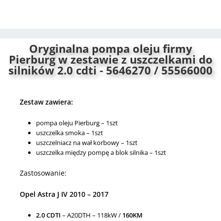
i
v
e
:
Oryginalna pompa oleju firmy
Pierburg w zestawie z uszczelkami do
silników 2.0 cdti - 5646270 / 55566000
Zestaw zawiera:
pompa oleju Pierburg – 1szt
uszczelka smoka – 1szt
uszczelniacz na wał korbowy – 1szt
uszczelka między pompę a blok silnika – 1szt
Zastosowanie:
Opel Astra J IV 2010 – 2017
2.0 CDTI
– A20DTH – 118kW /
160KM