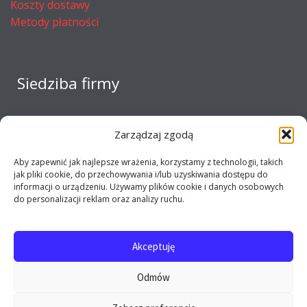
Koszty dostawy
Metody płatności
Siedziba firmy
Zarządzaj zgodą
Aby zapewnić jak najlepsze wrażenia, korzystamy z technologii, takich
jak pliki cookie, do przechowywania i/lub uzyskiwania dostępu do
informacji o urządzeniu. Używamy plików cookie i danych osobowych
do personalizacji reklam oraz analizy ruchu.
Akceptuję
Copyright 2017 - 2026 E-opel24.pl - Firma MIJ © All
Odmów
rights reserved