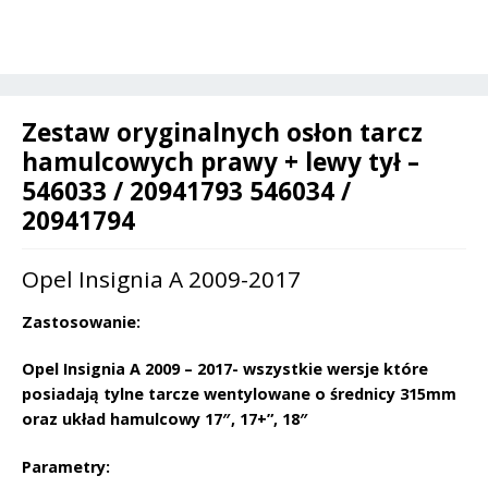
Opel
a
Insignia
t
A-
i
546033
v
/
Zestaw oryginalnych osłon tarcz
e
20941793
hamulcowych prawy + lewy tył –
:
546034
546033 / 20941793 546034 /
/
20941794
20941794
Opel Insignia A 2009-2017
Zastosowanie:
Opel Insignia A 2009 – 2017- wszystkie wersje które
posiadają tylne tarcze wentylowane o średnicy 315mm
oraz układ hamulcowy 17″, 17+”, 18″
Parametry: