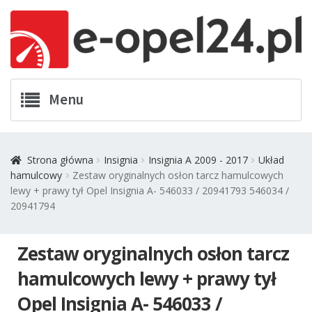
Przejdź
Przejdź
Menu
do
do
nawigacji
treści
Twój Opel
Strona główna
Insignia
Insignia A 2009 - 2017
Układ
hamulcowy
Zestaw oryginalnych osłon tarcz hamulcowych
Zamówienia
lewy + prawy tył Opel Insignia A- 546033 / 20941793 546034 /
20941794
Kontakt
Zestaw oryginalnych osłon tarcz
Koszyk
hamulcowych lewy + prawy tył
Promocje
Opel Insignia A- 546033 /