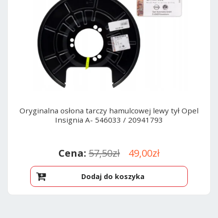
Oryginalna osłona tarczy hamulcowej lewy tył Opel
Insignia A- 546033 / 20941793
Pierwotna
Aktualna
57,50
zł
49,00
zł
cena
cena
Dodaj do koszyka
wynosiła:
wynosi:
57,50zł.
49,00zł.