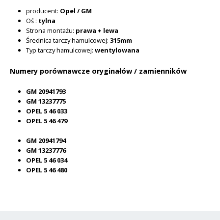
producent:
Opel / GM
Oś :
tylna
Strona montażu:
prawa + lewa
Średnica tarczy hamulcowej:
315mm
Typ tarczy hamulcowej:
wentylowana
Numery porównawcze oryginałów / zamienników
GM 20941793
GM 13237775
OPEL 5 46 033
OPEL 5 46 479
GM 20941794
GM 13237776
OPEL 5 46 034
OPEL 5 46 480