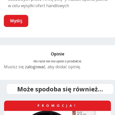
w celu wysyłki ofert handlowych
A
l
t
Opinie
e
r
Na razie nie ma opinii o produkcie.
Musisz się
zalogować
, aby dodać opinię.
n
a
t
i
Może spodoba się również…
v
e
PROMOCJA!
: