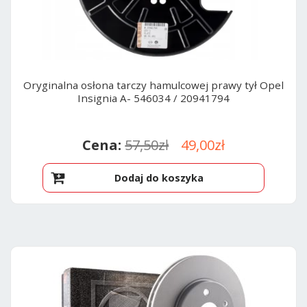
Oryginalna osłona tarczy hamulcowej prawy tył Opel
Insignia A- 546034 / 20941794
Pierwotna
Aktualna
57,50
zł
49,00
zł
cena
cena
Dodaj do koszyka
wynosiła:
wynosi:
57,50zł.
49,00zł.