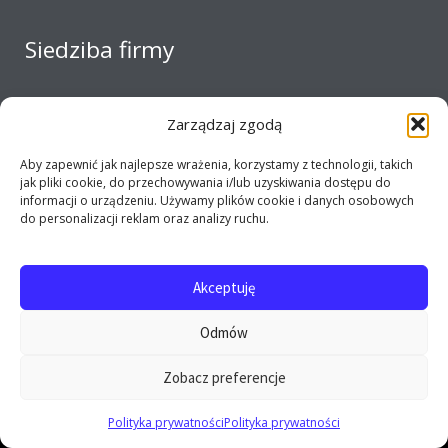
Siedziba firmy
Zarządzaj zgodą
Aby zapewnić jak najlepsze wrażenia, korzystamy z technologii, takich
jak pliki cookie, do przechowywania i/lub uzyskiwania dostępu do
informacji o urządzeniu. Używamy plików cookie i danych osobowych
do personalizacji reklam oraz analizy ruchu.
Akceptuję
Copyright 2017 - 2026 E-opel24.pl - Firma MIJ © All
Odmów
rights reserved
Zobacz preferencje
0
Polityka prywatności
Polityka prywatności
Szukaj: