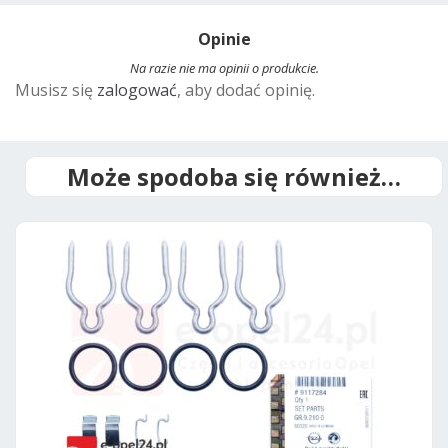
t
Opinie
e
r
Na razie nie ma opinii o produkcie.
Musisz się
zalogować
, aby dodać opinię.
n
a
t
i
Może spodoba się również…
v
e
: