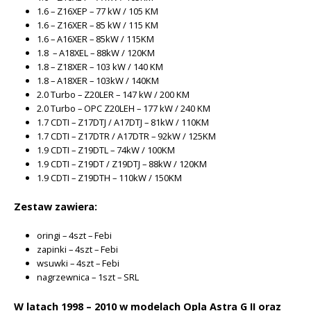
1.6 – Z16XEP – 77 kW / 105 KM
1.6 – Z16XER – 85 kW / 115 KM
1.6 – A16XER – 85kW / 115KM
1.8 – A18XEL – 88kW / 120KM
1.8 – Z18XER – 103 kW / 140 KM
1.8 – A18XER – 103kW / 140KM
2.0 Turbo – Z20LER – 147 kW / 200 KM
2.0 Turbo – OPC Z20LEH – 177 kW / 240 KM
1.7 CDTI – Z17DTJ / A17DTJ – 81kW / 110KM
1.7 CDTI – Z17DTR / A17DTR – 92kW / 125KM
1.9 CDTI – Z19DTL – 74kW / 100KM
1.9 CDTI – Z19DT / Z19DTJ – 88kW / 120KM
1.9 CDTI – Z19DTH – 110kW / 150KM
Zestaw zawiera:
oringi – 4szt – Febi
zapinki – 4szt – Febi
wsuwki – 4szt – Febi
nagrzewnica – 1szt – SRL
W latach 1998 – 2010 w modelach Opla Astra G II oraz