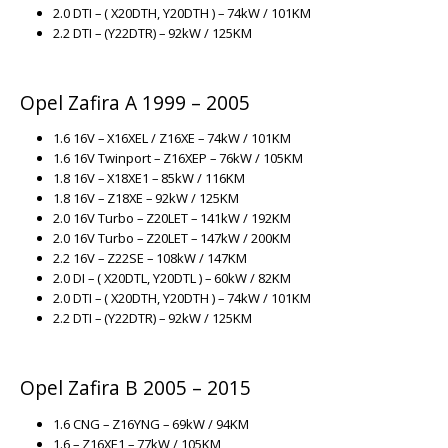
2.0 DTI – ( X20DTH, Y20DTH ) – 74kW / 101KM
2.2 DTI – (Y22DTR) – 92kW / 125KM
Opel Zafira A 1999 – 2005
1.6 16V – X16XEL / Z16XE – 74kW / 101KM
1.6 16V Twinport – Z16XEP – 76kW / 105KM
1.8 16V – X18XE1 – 85kW / 116KM
1.8 16V – Z18XE – 92kW / 125KM
2.0 16V Turbo – Z20LET – 141kW / 192KM
2.0 16V Turbo – Z20LET – 147kW / 200KM
2.2 16V – Z22SE – 108kW / 147KM
2.0 DI – ( X20DTL, Y20DTL ) – 60kW / 82KM
2.0 DTI – ( X20DTH, Y20DTH ) – 74kW / 101KM
2.2 DTI – (Y22DTR) – 92kW / 125KM
Opel Zafira B 2005 – 2015
1.6 CNG – Z16YNG – 69kW / 94KM
1.6 – Z16XE1 – 77kW / 105KM