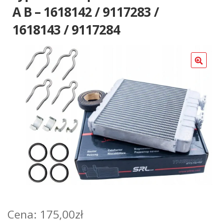
Poradniki
A B – 1618142 / 9117283 /
1618143 / 9117284
175,00
zł