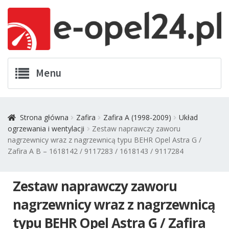
Przejdź
Przejdź
Menu
do
do
nawigacji
treści
Twój Opel
Strona główna
Zafira
Zafira A (1998-2009)
Układ
ogrzewania i wentylacji
Zestaw naprawczy zaworu
Zamówienia
nagrzewnicy wraz z nagrzewnicą typu BEHR Opel Astra G /
Zafira A B – 1618142 / 9117283 / 1618143 / 9117284
Kontakt
Zestaw naprawczy zaworu
Koszyk
nagrzewnicy wraz z nagrzewnicą
Promocje
typu BEHR Opel Astra G / Zafira