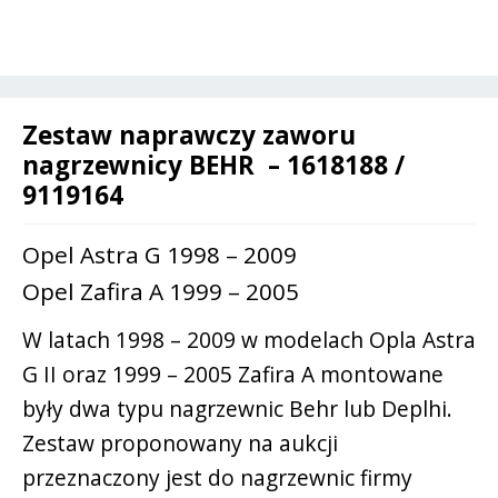
G
a
/
t
Zafira
i
B
v
-
Zestaw naprawczy zaworu
e
9119164
nagrzewnicy BEHR – 1618188 /
:
/
9119164
1618188
Opel Astra G 1998 – 2009
Opel Zafira A 1999 – 2005
W latach 1998 – 2009 w modelach Opla Astra
G II oraz 1999 – 2005 Zafira A montowane
były dwa typu nagrzewnic Behr lub Deplhi.
Zestaw proponowany na aukcji
przeznaczony jest do nagrzewnic firmy