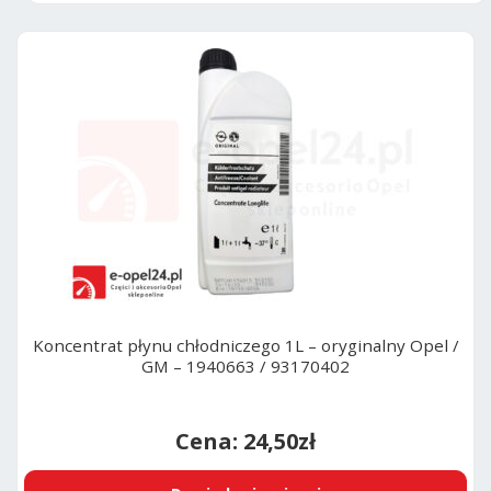
v
e
:
Koncentrat płynu chłodniczego 1L – oryginalny Opel /
GM – 1940663 / 93170402
24,50
zł