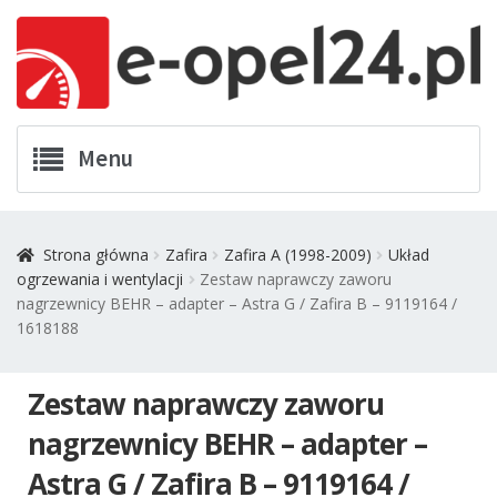
Przejdź
Przejdź
Menu
do
do
nawigacji
treści
Twój Opel
Strona główna
Zafira
Zafira A (1998-2009)
Układ
ogrzewania i wentylacji
Zestaw naprawczy zaworu
Zamówienia
nagrzewnicy BEHR – adapter – Astra G / Zafira B – 9119164 /
1618188
Kontakt
Zestaw naprawczy zaworu
Koszyk
nagrzewnicy BEHR – adapter –
Promocje
Astra G / Zafira B – 9119164 /