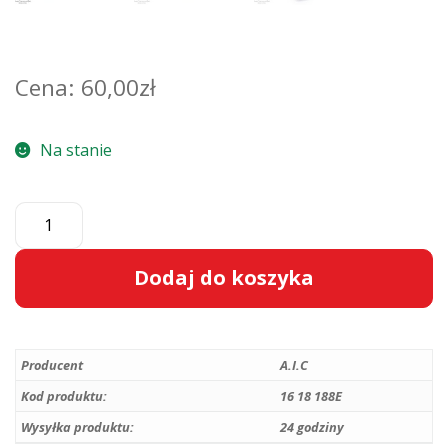
60,00
zł
Na stanie
ilość
Zestaw
naprawczy
Dodaj do koszyka
zaworu
nagrzewnicy
A
BEHR
l
-
Producent
A.I.C
t
adapter
e
Kod produktu:
16 18 188E
-
r
Wysyłka produktu:
24 godziny
Astra
n