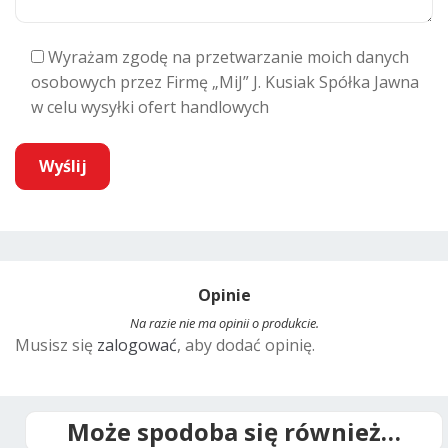
Wyrażam zgodę na przetwarzanie moich danych
osobowych przez Firmę „MiJ” J. Kusiak Spółka Jawna
w celu wysyłki ofert handlowych
A
l
t
Opinie
e
r
Na razie nie ma opinii o produkcie.
Musisz się
zalogować
, aby dodać opinię.
n
a
t
i
Może spodoba się również…