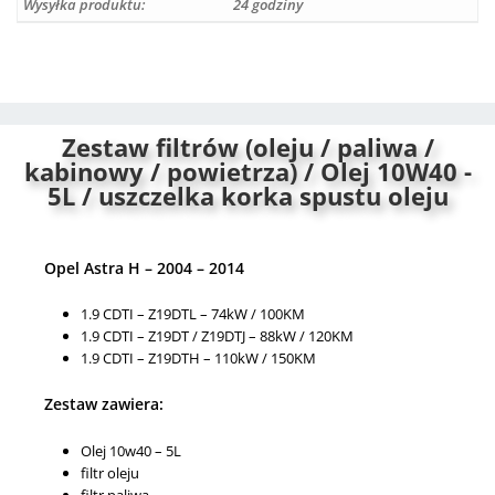
Wysyłka produktu:
24 godziny
n
a
t
i
v
Zestaw filtrów (oleju / paliwa /
e
kabinowy / powietrza) / Olej 10W40 -
:
5L / uszczelka korka spustu oleju
Opel Astra H – 2004 – 2014
1.9 CDTI – Z19DTL – 74kW / 100KM
1.9 CDTI – Z19DT / Z19DTJ – 88kW / 120KM
1.9 CDTI – Z19DTH – 110kW / 150KM
Zestaw zawiera:
Olej 10w40 – 5L
filtr oleju
filtr paliwa