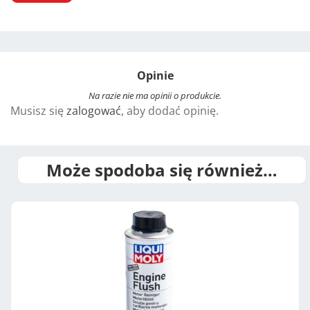
A
l
t
Opinie
e
r
Na razie nie ma opinii o produkcie.
Musisz się
zalogować
, aby dodać opinię.
n
a
t
i
Może spodoba się również…
v
e
: