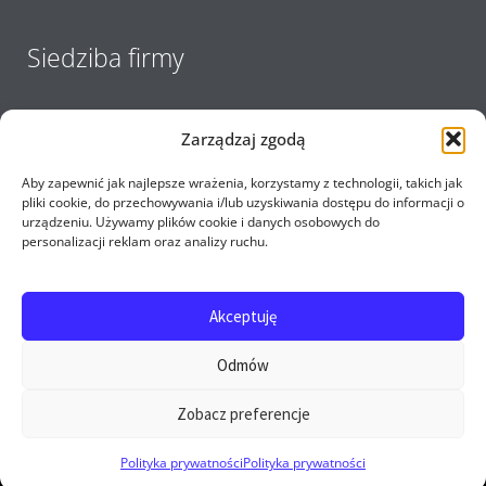
Siedziba firmy
Zarządzaj zgodą
Aby zapewnić jak najlepsze wrażenia, korzystamy z technologii, takich jak
pliki cookie, do przechowywania i/lub uzyskiwania dostępu do informacji o
urządzeniu. Używamy plików cookie i danych osobowych do
personalizacji reklam oraz analizy ruchu.
Akceptuję
Copyright 2017 - 2026 E-opel24.pl - Firma MIJ © All
Odmów
rights reserved
Zobacz preferencje
0
Polityka prywatności
Polityka prywatności