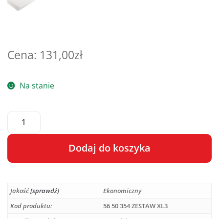
131,00
zł
Na stanie
Dodaj do koszyka
A
l
Jakość
[sprawdź]
Ekonomiczny
t
e
Kod produktu:
56 50 354 ZESTAW XL3
r