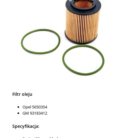
Filtr oleju
Opel 5650354
GM 93183412
Specyfikacja: