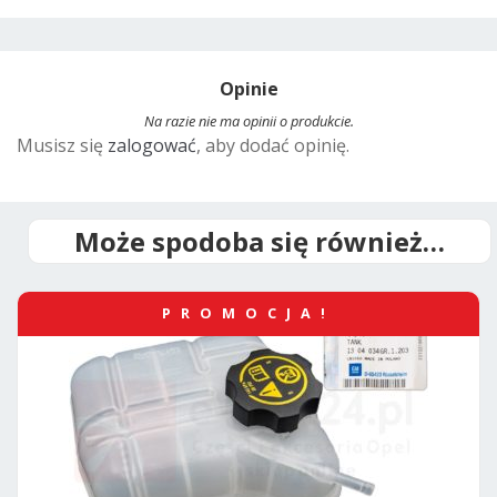
A
l
t
Opinie
e
r
Na razie nie ma opinii o produkcie.
Musisz się
zalogować
, aby dodać opinię.
n
a
t
i
Może spodoba się również…
v
e
PROMOCJA!
: