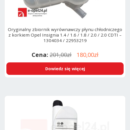
Oryginalny zbiornik wyrównawczy płynu chłodniczego
z korkiem Opel Insignia 1.4 / 1.6 / 1.8 / 2.0 / 2.0 CDTI –
1304034 / 22953219
Pierwotna
Aktualna
201,00
zł
180,00
zł
cena
cena
Dowiedz się więcej
wynosiła:
wynosi:
201,00zł.
180,00zł.