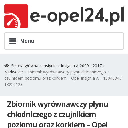
Przejdź
Przejdź
Menu
do
do
nawigacji
treści
Twój Opel
Strona główna
Insignia
Insignia A 2009 - 2017
Nadwozie
Zbiornik wyrównawczy płynu chłodniczego z
Zamówienia
czujnikiem poziomu oraz korkiem – Opel Insignia A – 1304034 /
13220123
Kontakt
Zbiornik wyrównawczy płynu
Koszyk
chłodniczego z czujnikiem
Promocje
poziomu oraz korkiem – Opel