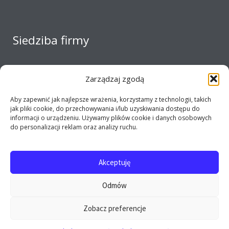
Siedziba firmy
Zarządzaj zgodą
Aby zapewnić jak najlepsze wrażenia, korzystamy z technologii, takich
jak pliki cookie, do przechowywania i/lub uzyskiwania dostępu do
informacji o urządzeniu. Używamy plików cookie i danych osobowych
do personalizacji reklam oraz analizy ruchu.
Akceptuję
Copyright 2017 - 2026 E-opel24.pl - Firma MIJ © All
Odmów
rights reserved
Zobacz preferencje
0