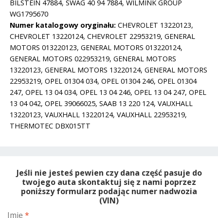
BILSTEIN 47884, SWAG 40 94 7884, WILMINK GROUP
WG1795670
Numer katalogowy oryginału:
CHEVROLET 13220123,
CHEVROLET 13220124, CHEVROLET 22953219, GENERAL
MOTORS 013220123, GENERAL MOTORS 013220124,
GENERAL MOTORS 022953219, GENERAL MOTORS
13220123, GENERAL MOTORS 13220124, GENERAL MOTORS
22953219, OPEL 01304 034, OPEL 01304 246, OPEL 01304
247, OPEL 13 04 034, OPEL 13 04 246, OPEL 13 04 247, OPEL
13 04 042, OPEL 39066025, SAAB 13 220 124, VAUXHALL
13220123, VAUXHALL 13220124, VAUXHALL 22953219,
THERMOTEC DBX015TT
Jeśli nie jesteś pewien czy dana część pasuje do
twojego auta skontaktuj się z nami poprzez
poniższy formularz podając numer nadwozia
(VIN)
Imię
*