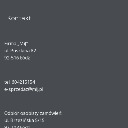
Kontakt
Firma „MiJ”
ul. Puszkina 82
92-516 Łódź
tel. 604215154
e-sprzedaz@mij.pl
Odbiór osobisty zamówień:
ul. Brzezińska 5/15
92-103 Łódź