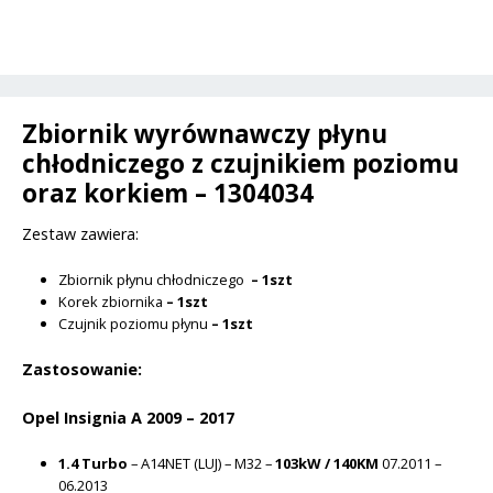
-
a
Opel
t
Insignia
i
A
v
-
Zbiornik wyrównawczy płynu
e
1304034
chłodniczego z czujnikiem poziomu
:
/
oraz korkiem – 1304034
13220123
Zestaw zawiera:
Zbiornik płynu chłodniczego
– 1szt
Korek zbiornika
– 1szt
Czujnik poziomu płynu
– 1szt
Zastosowanie:
Opel Insignia A 2009 – 2017
1.4 Turbo
– A14NET (LUJ) – M32 –
103kW / 140KM
07.2011 –
06.2013