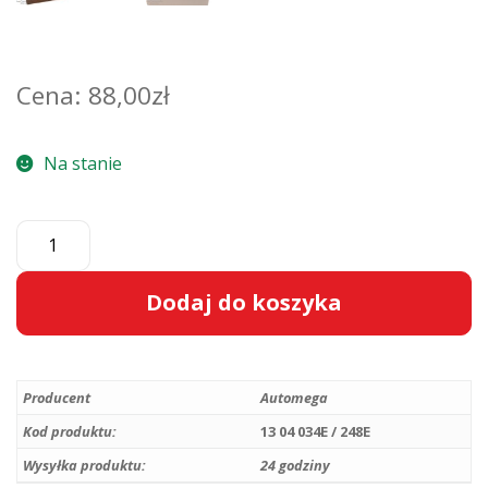
88,00
zł
Na stanie
ilość
Zbiornik
wyrównawczy
Dodaj do koszyka
płynu
chłodniczego
A
z
l
czujnikiem
Producent
Automega
t
poziomu
e
Kod produktu:
13 04 034E / 248E
oraz
r
Wysyłka produktu:
24 godziny
korkiem
n