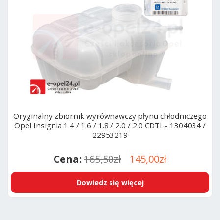
Oryginalny zbiornik wyrównawczy płynu chłodniczego
Opel Insignia 1.4 / 1.6 / 1.8 / 2.0 / 2.0 CDTI – 1304034 /
22953219
Pierwotna
Aktualna
165,50
zł
145,00
zł
cena
cena
Dowiedz się więcej
wynosiła:
wynosi:
165,50zł.
145,00zł.