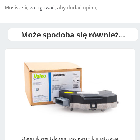
e
Musisz się
zalogować
, aby dodać opinię.
:
Może spodoba się również…
Opornik wentylatora nawiewu – klimatyzacja