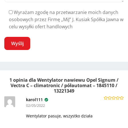
Wyrażam zgodę na przetwarzanie moich danych
osobowych przez Firmę „MiJ” J. Kusiak Spółka Jawna w
celu wysyłki ofert handlowych
A
l
t
1 opinia dla
Wentylator nawiewu Opel Signum /
e
Vectra C – climatronic / półautomat – 1845110 /
r
13221349
n
karol111
a
Oceniono
5
02/05/2022
na 5
t
Wentylator pasuje, wszystko działa
i
v