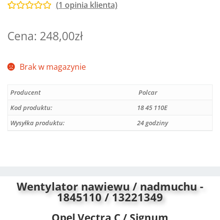
(
1
opinia klienta)
Oceniony
1
5.00
na 5 na
248,00
zł
podstawie
oceny klienta
Brak w magazynie
Producent
Polcar
Kod produktu:
18 45 110E
Wysyłka produktu:
24 godziny
Wentylator nawiewu / nadmuchu -
1845110 / 13221349
Opel Vectra C / Signum