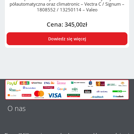
półautomatyczna oraz climatronic – Vectra C / Signum –
1808552 / 13250114 – Valeo
345,00
zł
Dowiedz się więcej
O nas