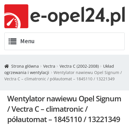
Menu
Twój Opel
Strona główna
Vectra
Vectra C (2002-2008)
Układ
ogrzewania i wentylacji
Wentylator nawiewu Opel Signum /
Zamówienia
Vectra C – climatronic / półautomat – 1845110 / 13221349
Kontakt
Wentylator nawiewu Opel Signum
Koszyk
/ Vectra C – climatronic /
półautomat – 1845110 / 13221349
Promocje