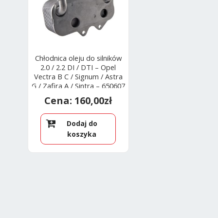
Chłodnica oleju do silników
2.0 / 2.2 DI / DTI – Opel
Vectra B C / Signum / Astra
G / Zafira A / Sintra – 650607
/ 9117318
160,00
zł
Dodaj do
koszyka