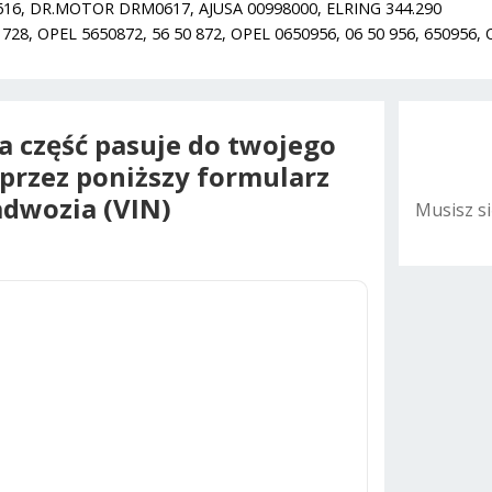
, DR.MOTOR DRM0617, AJUSA 00998000, ELRING 344.290
8, OPEL 5650872, 56 50 872, OPEL 0650956, 06 50 956, 650956, 
na część pasuje do twojego
oprzez poniższy formularz
dwozia (VIN)
Musisz s
A
l
t
e
r
n
a
t
i