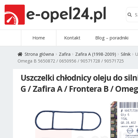
Szuk
Szukaj
Przejdź
Przejdź
Home
Kontakt
Blog – poradniki
do
do
nawigacji
treści
Strona główna
Zafira
Zafira A (1998-2009)
Silnik
U
Omega B 5650872 / 0650956 / 90571728 / 90571725
Uszczelki chłodnicy oleju do siln
G / Zafira A / Frontera B / Ome