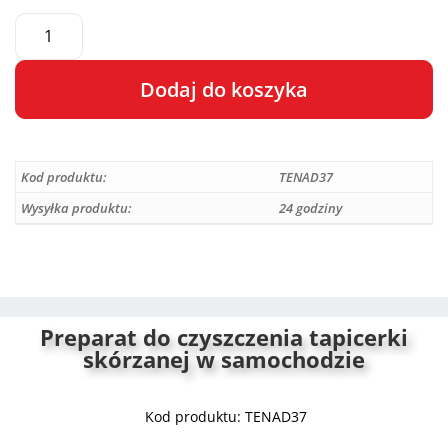
Dodaj do koszyka
A
l
Kod produktu:
TENAD37
t
e
Wysyłka produktu:
24 godziny
r
n
a
t
i
Preparat do czyszczenia tapicerki
skórzanej w samochodzie
v
e
:
Kod produktu: TENAD37