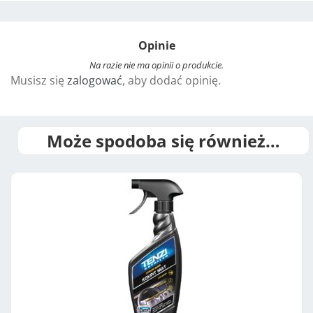
l
t
Opinie
e
r
Na razie nie ma opinii o produkcie.
Musisz się
zalogować
, aby dodać opinię.
n
a
t
i
Może spodoba się również…
v
e
: