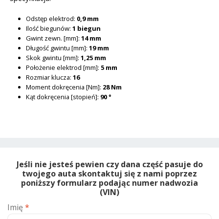
Odstęp elektrod:
0,9 mm
Ilość biegunów:
1 biegun
Gwint zewn. [mm]:
14 mm
Długość gwintu [mm]:
19 mm
Skok gwintu [mm]:
1,25 mm
Położenie elektrod [mm]:
5 mm
Rozmiar klucza:
16
Moment dokręcenia [Nm]:
28 Nm
Kąt dokręcenia [stopień]:
90 °
Jeśli nie jesteś pewien czy dana część pasuje do
twojego auta skontaktuj się z nami poprzez
poniższy formularz podając numer nadwozia
(VIN)
Imię
*