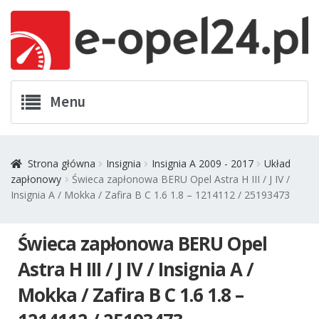
Przejdź
Przejdź
Menu
do
do
nawigacji
treści
Twój Opel
Strona główna
Insignia
Insignia A 2009 - 2017
Układ
zapłonowy
Świeca zapłonowa BERU Opel Astra H III / J IV /
Zamówienia
Insignia A / Mokka / Zafira B C 1.6 1.8 – 1214112 / 25193473
Kontakt
Świeca zapłonowa BERU Opel
Koszyk
Astra H III / J IV / Insignia A /
Mokka / Zafira B C 1.6 1.8 –
Promocje