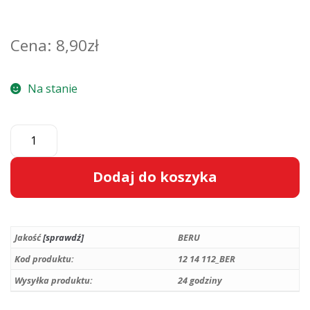
8,90
zł
Na stanie
ilość
Świeca
zapłonowa
Dodaj do koszyka
BERU
Opel
A
Astra
l
H
Jakość
[sprawdź]
BERU
t
III
e
Kod produktu:
12 14 112_BER
/
r
Wysyłka produktu:
24 godziny
J
n
IV
a