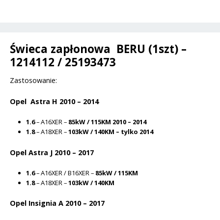
/
t
Insignia
i
A
v
/
Świeca zapłonowa BERU (1szt) –
e
Mokka
1214112 / 25193473
:
/
Zastosowanie:
Zafira
B
Opel Astra H 2010 – 2014
C
1.6
1.6
– A16XER –
85kW / 115KM 2010 – 2014
1.8
1.8
– A18XER –
103kW / 140KM – tylko 2014
-
Opel Astra J 2010 – 2017
1214112
/
1.6
– A16XER / B16XER –
85kW / 115KM
25193473
1.8
– A18XER –
103kW / 140KM
Opel Insignia A 2010 – 2017