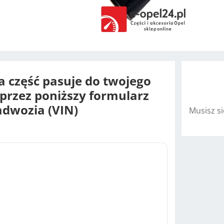
na część pasuje do twojego
oprzez poniższy formularz
dwozia (VIN)
Musisz s
A
l
t
e
r
n
a
t