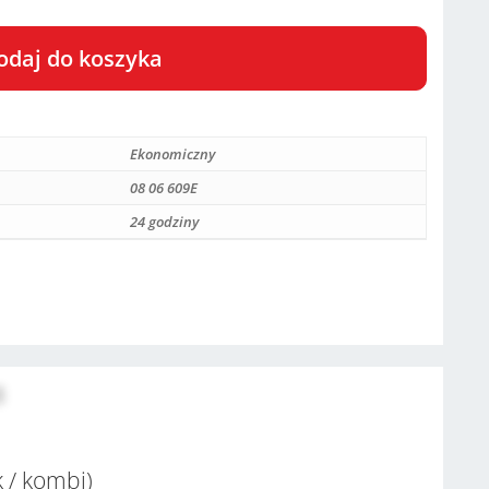
odaj do koszyka
Ekonomiczny
08 06 609E
24 godziny
8
k / kombi)