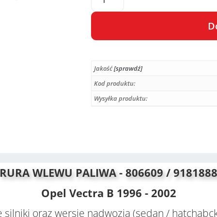
D
A
l
Jakość
[sprawdź]
t
e
Kod produktu:
r
Wysyłka produktu:
n
a
t
i
v
e
RURA WLEWU PALIWA - 806609 / 918188
:
Opel Vectra B 1996 - 2002
 silniki oraz wersje nadwozia (sedan / hatchabc