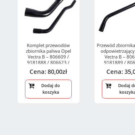
Komplet przewodów
Przewód zbiornika
zbiornika paliwa Opel
odpowietrzający
Vectra B – 806609 /
Vectra B – 806
9181888 / 806623 /
9181889 / 806
9181889
9049964
80,00
zł
35,
Dodaj do
Dodaj d
koszyka
koszyk