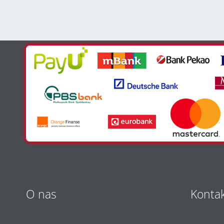
O nas
Konta