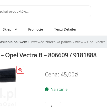
aj
Sklep
Promocje
Tenzi Detailer
zasilania paliwem
Przewód zbiornika paliwa – wlew – Opel Vectra
– Opel Vectra B – 806609 / 9181888
45,00
zł
Na stanie