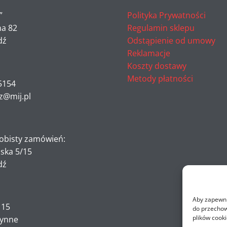
”
Polityka Prywatności
na 82
Regulamin sklepu
dź
Odstąpienie od umowy
Reklamacje
Koszty dostawy
Metody płatności
5154
z@mij.pl
obisty zamówień:
ńska 5/15
dź
Aby zapewnić
- 15
do przechow
plików cooki
zynne