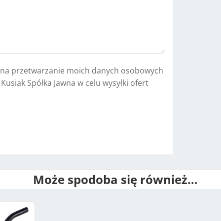
i
v
e
:
na przetwarzanie moich danych osobowych
. Kusiak Spółka Jawna w celu wysyłki ofert
Może spodoba się również…