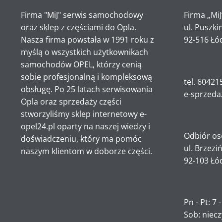
Firma "MiJ" serwis samochodowy
Firma „MiJ
oraz sklep z częściami do Opla.
ul. Puszki
Nasza firma powstała w 1991 roku z
92-516 Łó
myślą o wszystkich użytkownikach
samochodów OPEL, którzy cenią
sobie profesjonalną i kompleksową
tel. 60421
obsługę. Po 25 latach serwisowania
e-sprzeda
Opla oraz sprzedaży części
stworzyliśmy sklep internetowy e-
opel24.pl oparty na naszej wiedzy i
Odbiór os
doświadczeniu, który ma pomóc
ul. Brzezi
naszym klientom w doborze części.
92-103 Łó
Pn - Pt: 7 
Sob: niec