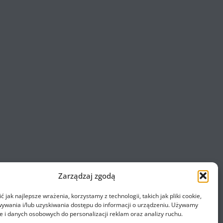
Zarządzaj zgodą
 jak najlepsze wrażenia, korzystamy z technologii, takich jak pliki cookie,
ywania i/lub uzyskiwania dostępu do informacji o urządzeniu. Używamy
e i danych osobowych do personalizacji reklam oraz analizy ruchu.