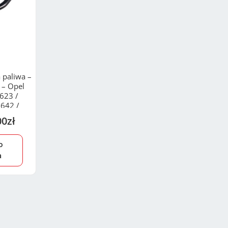
 paliwa –
 – Opel
623 /
642 /
2
00
zł
o
a