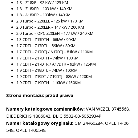
1.8 – Z18XE – 92 KW / 125 KM
1.8 – Z18XER – 103 kW / 140 KM
1.8 – A18XER – 103kW / 140KM
2.0 Turbo – Z20LEL – 125 kW / 170 KM
2.0 Turbo – Z20LER – 147 kW / 200 KM
2.0 Turbo – OPC Z20LEH – 177 kW / 240 KM
1.3 CDTI – Z13DTH – 66kW / 90KM
1.7 CDTI – Z17DTL – 59kW / 80KM
1.7 CDTI – Z17DTJ / A17DTJ – 81kW / 110KM
1.7 CDTI – Z17DTH – 74kW / 100KM
1.7 CDTI – Z17DTR / A17DTR – 92kW / 125KM
1.9 CDTI – Z19DTL – 74kW / 100KM
1.9 CDTI – Z19DT / Z19DTJ – 88kW / 120KM
1.9 CDTI – Z19DTH – 110kW / 150KM
Strona montażu: przód prawa
Numery katalogowe zamienników:
VAN WEZEL 3745568,
DIEDERICHS 1806042, BLIC 5502-00-5052934P
Numer katalogowy oryginału:
GM 24460284, OPEL 14 06
548, OPEL 1406548