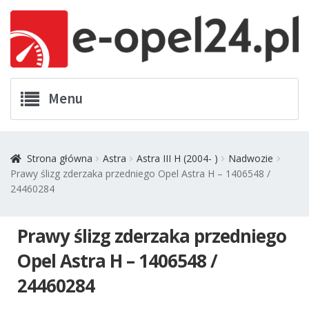
Przejdź
Przejdź
Menu
do
do
nawigacji
treści
Twój Opel
Strona główna
Astra
Astra III H (2004- )
Nadwozie
Prawy ślizg zderzaka przedniego Opel Astra H – 1406548 /
Zamówienia
24460284
Kontakt
Prawy ślizg zderzaka przedniego
Koszyk
Opel Astra H – 1406548 /
24460284
Promocje