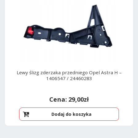
:
Lewy ślizg zderzaka przedniego Opel Astra H –
1406547 / 24460283
29,00
zł
Dodaj do koszyka