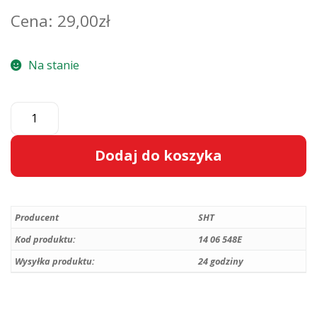
29,00
zł
Na stanie
ilość
Prawy
ślizg
Dodaj do koszyka
zderzaka
przedniego
A
Opel
l
Astra
Producent
SHT
t
H
e
Kod produktu:
14 06 548E
-
r
Wysyłka produktu:
24 godziny
1406548
n
/
a
24460284
t