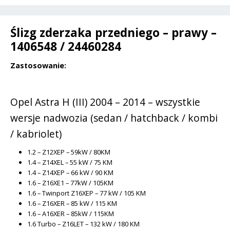
i
v
Ślizg zderzaka przedniego – prawy –
e
1406548 / 24460284
:
Zastosowanie:
Opel Astra H (III) 2004 – 2014 – wszystkie
wersje nadwozia (sedan / hatchback / kombi
/ kabriolet)
1.2 – Z12XEP – 59kW / 80KM
1.4 – Z14XEL – 55 kW / 75 KM
1.4 – Z14XEP – 66 kW / 90 KM
1.6 – Z16XE1 – 77kW / 105KM
1.6 – Twinport Z16XEP – 77 kW / 105 KM
1.6 – Z16XER – 85 kW / 115 KM
1.6 – A16XER – 85kW / 115KM
1.6 Turbo – Z16LET – 132 kW / 180 KM