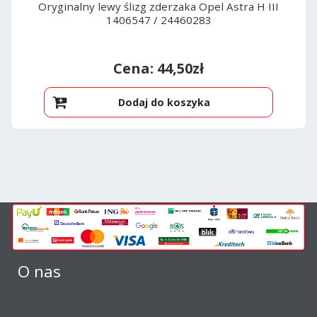
Oryginalny lewy ślizg zderzaka Opel Astra H III
1406547 / 24460283
44,50
zł
Dodaj do koszyka
O nas