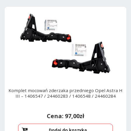
Komplet mocowań zderzaka przedniego Opel Astra H
III – 1406547 / 24460283 / 1406548 / 24460284
97,00
zł
Dodaj do koszyka