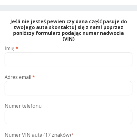
Jeśli nie jesteś pewien czy dana część pasuje do
twojego auta skontaktuj się z nami poprzez
poniższy formularz podając numer nadwozia
(VIN)
Imię
*
Adres email
*
Numer telefonu
Numer VIN auta (17 znaków)
*