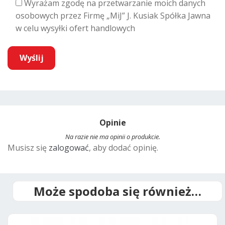
Wyrażam zgodę na przetwarzanie moich danych
osobowych przez Firmę „MiJ” J. Kusiak Spółka Jawna
w celu wysyłki ofert handlowych
A
l
t
Opinie
e
r
Na razie nie ma opinii o produkcie.
Musisz się
zalogować
, aby dodać opinię.
n
a
t
i
Może spodoba się również…
v
e