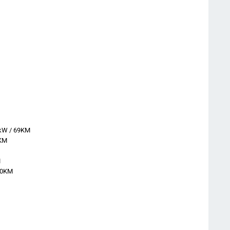
1kW / 69KM
5KM
M
M
00KM