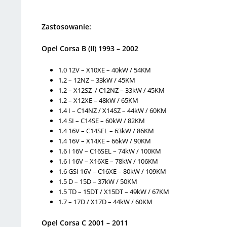
Zastosowanie:
Opel Corsa B (II) 1993 – 2002
1.0 12V – X10XE – 40kW / 54KM
1.2 – 12NZ – 33kW / 45KM
1.2 – X12SZ / C12NZ – 33kW / 45KM
1.2 – X12XE – 48kW / 65KM
1.4 I – C14NZ / X14SZ – 44kW / 60KM
1.4 SI – C14SE – 60kW / 82KM
1.4 16V – C14SEL – 63kW / 86KM
1.4 16V – X14XE – 66kW / 90KM
1.6 I 16V – C16SEL – 74kW / 100KM
1.6 I 16V – X16XE – 78kW / 106KM
1.6 GSI 16V – C16XE – 80kW / 109KM
1.5 D – 15D – 37kW / 50KM
1.5 TD – 15DT / X15DT – 49kW / 67KM
1.7 – 17D / X17D – 44kW / 60KM
Opel Corsa C 2001 – 2011