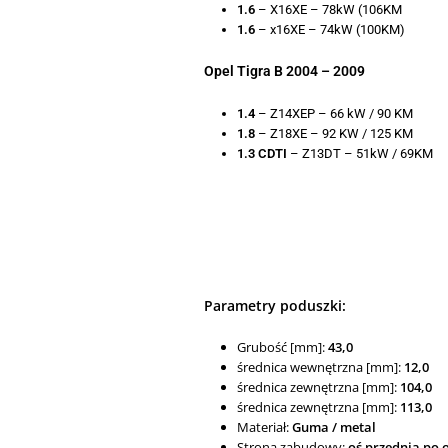
1.6
– X16XE – 78kW (106KM
1.6
– x16XE – 74kW (100KM)
Opel Tigra B 2004 – 2009
1.4
– Z14XEP – 66 kW / 90 KM
1.8
– Z18XE – 92 KW / 125 KM
1.3 CDTI
– Z13DT – 51kW / 69KM
Parametry poduszki:
Grubość [mm]:
43,0
średnica wewnętrzna [mm]:
12,0
średnica zewnętrzna [mm]:
104,0
średnica zewnętrzna [mm]:
113,0
Materiał:
Guma / metal
Strona zabudowy:
oś przednia po