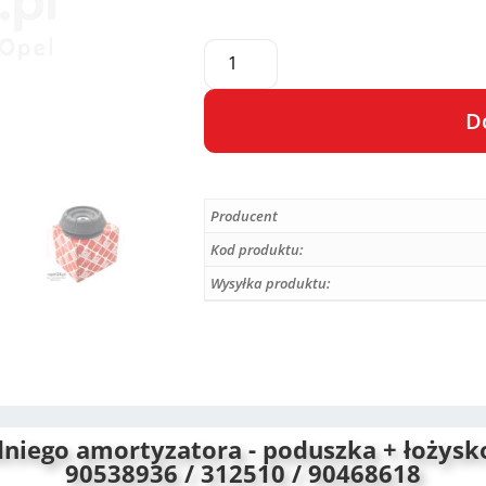
D
A
l
Producent
t
e
Kod produktu:
r
Wysyłka produktu:
n
a
t
i
v
e
ego amortyzatora - poduszka + łożysko 
:
90538936 / 312510 / 90468618