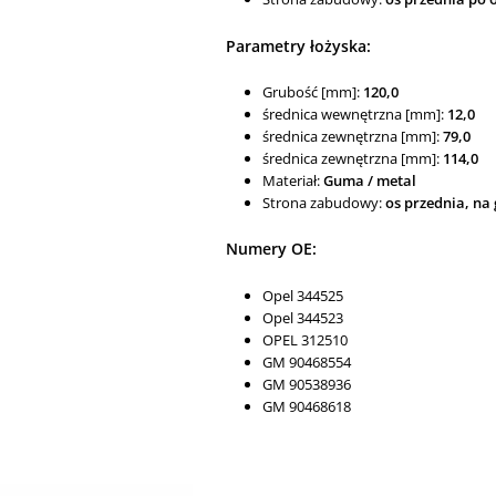
Parametry łożyska:
Grubość [mm]:
120,0
średnica wewnętrzna [mm]:
12,0
średnica zewnętrzna [mm]:
79,0
średnica zewnętrzna [mm]:
114,0
Materiał:
Guma / metal
Strona zabudowy:
os przednia, na
Numery OE:
Opel 344525
Opel 344523
OPEL 312510
GM 90468554
GM 90538936
GM 90468618