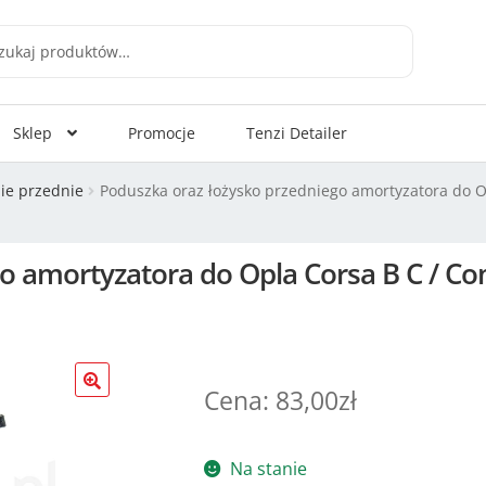
aj
Sklep
Promocje
Tenzi Detailer
ie przednie
Poduszka oraz łożysko przedniego amortyzatora do Op
o amortyzatora do Opla Corsa B C / Com
83,00
zł
Na stanie