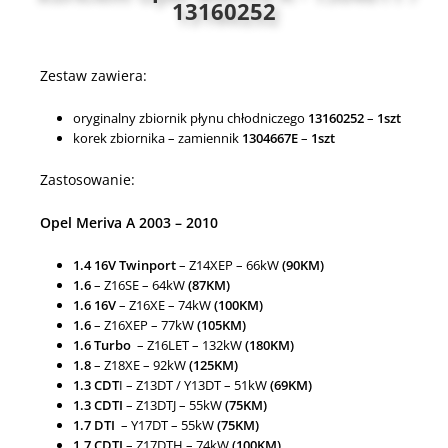
13160252
Zestaw zawiera:
oryginalny zbiornik płynu chłodniczego
13160252
–
1szt
korek zbiornika – zamiennik
1304667E
–
1szt
Zastosowanie:
Opel Meriva A 2003 – 2010
1.4 16V Twinport
– Z14XEP – 66kW
(90KM)
1.6
– Z16SE – 64kW
(87KM)
1.6 16V
– Z16XE – 74kW
(100KM)
1.6
– Z16XEP – 77kW
(105KM)
1.6 Turbo
– Z16LET – 132kW
(180KM)
1.8
– Z18XE – 92kW
(125KM)
1.3 CDT
I – Z13DT / Y13DT – 51kW
(69KM)
1.3 CDTI
– Z13DTJ – 55kW
(75KM)
1.7 DTI
– Y17DT – 55kW
(75KM)
1.7 CDTI
– Z17DTH – 74kW
(100KM)