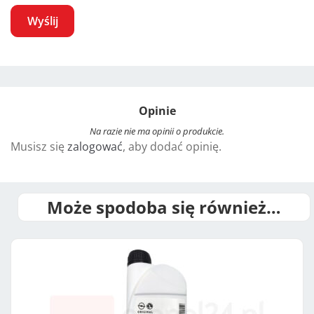
A
l
t
Opinie
e
r
Na razie nie ma opinii o produkcie.
Musisz się
zalogować
, aby dodać opinię.
n
a
t
i
Może spodoba się również…
v
e
: