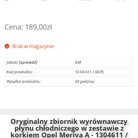
189,00
zł
Brak w magazynie
Jakość
[sprawdź]
GM
Kod produktu:
13 04 611 / 667E
Wysyłka produktu:
24 godziny
Oryginalny zbiornik wyrównawczy
płynu chłodniczego w zestawie z
korkiem Opel Meriva A - 1304611 /