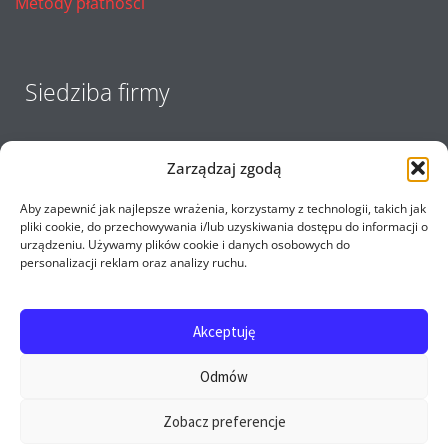
Metody płatności
Siedziba firmy
Zarządzaj zgodą
Aby zapewnić jak najlepsze wrażenia, korzystamy z technologii, takich jak
pliki cookie, do przechowywania i/lub uzyskiwania dostępu do informacji o
urządzeniu. Używamy plików cookie i danych osobowych do
personalizacji reklam oraz analizy ruchu.
Akceptuję
Copyright 2017 - 2026 E-opel24.pl - Firma MIJ © All
Odmów
rights reserved
Zobacz preferencje