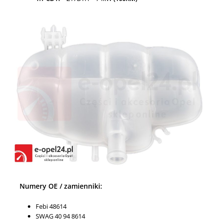
Numery OE / zamienniki:
Febi 48614
SWAG 40 94 8614