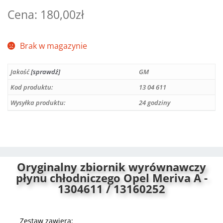
180,00
zł
Brak w magazynie
Jakość
[sprawdź]
GM
Kod produktu:
13 04 611
Wysyłka produktu:
24 godziny
Oryginalny zbiornik wyrównawczy
płynu chłodniczego Opel Meriva A -
1304611 / 13160252
Zestaw zawiera: