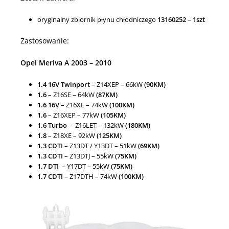
oryginalny zbiornik płynu chłodniczego
13160252
–
1szt
Zastosowanie:
Opel Meriva A 2003 – 2010
1.4 16V Twinport
– Z14XEP – 66kW
(90KM)
1.6
– Z16SE – 64kW
(87KM)
1.6 16V
– Z16XE – 74kW
(100KM)
1.6
– Z16XEP – 77kW
(105KM)
1.6 Turbo
– Z16LET – 132kW
(180KM)
1.8
– Z18XE – 92kW
(125KM)
1.3 CDT
I – Z13DT / Y13DT – 51kW
(69KM)
1.3 CDTI
– Z13DTJ – 55kW
(75KM)
1.7 DTI
– Y17DT – 55kW
(75KM)
1.7 CDTI
– Z17DTH – 74kW
(100KM)