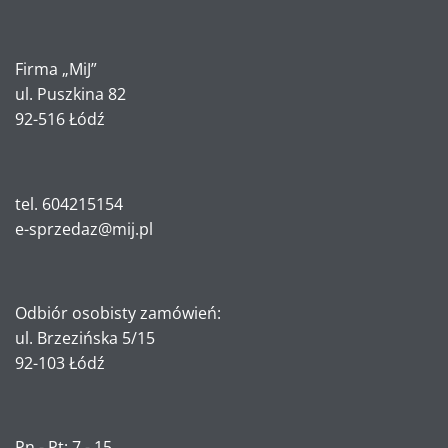
Firma „MiJ”
ul. Puszkina 82
92-516 Łódź
tel. 604215154
e-sprzedaz@mij.pl
Odbiór osobisty zamówień:
ul. Brzezińska 5/15
92-103 Łódź
Pn - Pt: 7 - 15