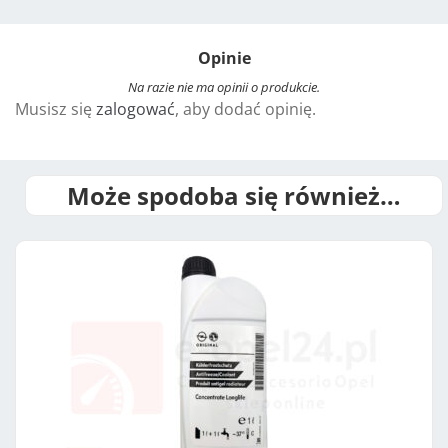
l
t
Opinie
e
r
Na razie nie ma opinii o produkcie.
Musisz się
zalogować
, aby dodać opinię.
n
a
t
i
Może spodoba się również…
v
e
: