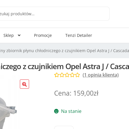
aj
Sklep
Promocje
Tenzi Detailer
ny zbiornik płynu chłodniczego z czujnikiem Opel Astra J / Cascad
iczego z czujnikiem Opel Astra J / Cas
(
1
opinia klienta)
Oceniony
1
5.00
na 5 na
159,00
zł
podstawie
oceny klienta
Na stanie