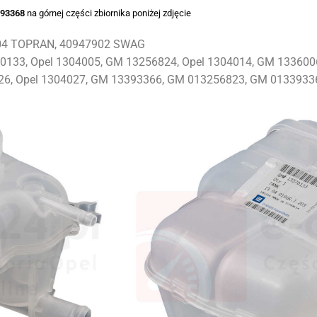
393368
na górnej części zbiornika poniżej zdjęcie
604 TOPRAN, 40947902 SWAG
133, Opel 1304005, GM 13256824, Opel 1304014, GM 13360063
326, Opel 1304027, GM 13393366, GM 013256823, GM 0133933