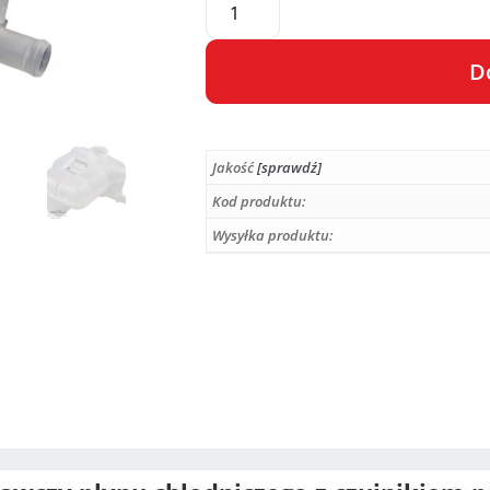
D
A
l
Jakość
[sprawdź]
t
e
Kod produktu:
r
Wysyłka produktu:
n
a
t
i
v
e
: