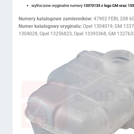
wytłoczone oryginalne numery
13370133 z logo GM oraz 13
Numery katalogowe zamienników:
47902 FEBI, 208 
Numer katalogowy oryginału:
Opel 1304019, GM 13370
1304028, Opel 13256823, Opel 13393368, GM 13276