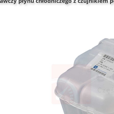
awczy płynu chłodniczego z czujnikiem p