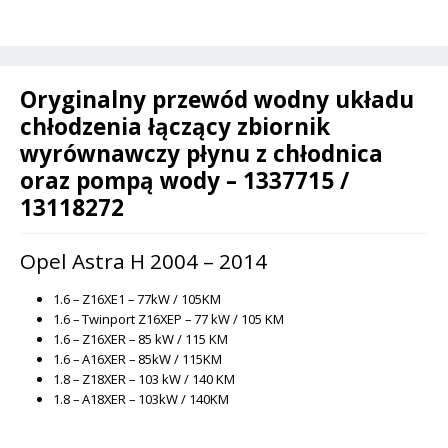
B
t
1.6
i
1.8
v
-
Oryginalny przewód wodny układu
e
1337715
chłodzenia łączący zbiornik
:
/
wyrównawczy płynu z chłodnica
13118272
oraz pompą wody – 1337715 /
13118272
Opel Astra H 2004 – 2014
1.6 – Z16XE1 – 77kW / 105KM
1.6 – Twinport Z16XEP – 77 kW / 105 KM
1.6 – Z16XER – 85 kW / 115 KM
1.6 – A16XER – 85kW / 115KM
1.8 – Z18XER – 103 kW / 140 KM
1.8 – A18XER – 103kW / 140KM