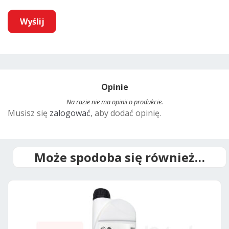
A
l
t
Opinie
e
r
Na razie nie ma opinii o produkcie.
Musisz się
zalogować
, aby dodać opinię.
n
a
t
i
Może spodoba się również…
v
e
: