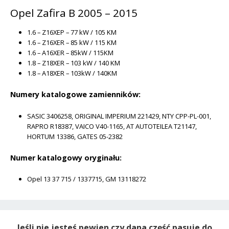
Opel Zafira B 2005 – 2015
1.6 – Z16XEP – 77 kW / 105 KM
1.6 – Z16XER – 85 kW / 115 KM
1.6 – A16XER – 85kW / 115KM
1.8 – Z18XER – 103 kW / 140 KM
1.8 – A18XER – 103kW / 140KM
Numery katalogowe zamienników:
SASIC 3406258, ORIGINAL IMPERIUM 221429, NTY CPP-PL-001,
RAPRO R18387, VAICO V40-1165, AT AUTOTEILEA T21147,
HORTUM 13386, GATES 05-2382
Numer katalogowy oryginału:
Opel 13 37 715 / 1337715, GM 13118272
Jeśli nie jesteś pewien czy dana część pasuje do