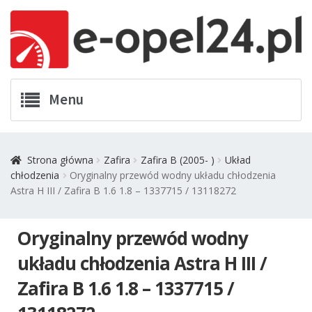
Przejdź
Przejdź
Menu
do
do
nawigacji
treści
Twój Opel
Strona główna
Zafira
Zafira B (2005- )
Układ
chłodzenia
Oryginalny przewód wodny układu chłodzenia
Zamówienia
Astra H III / Zafira B 1.6 1.8 – 1337715 / 13118272
Kontakt
Oryginalny przewód wodny
Koszyk
układu chłodzenia Astra H III /
Zafira B 1.6 1.8 – 1337715 /
Promocje