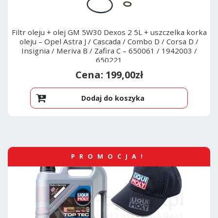
Filtr oleju + olej GM 5W30 Dexos 2 5L + uszczelka korka
oleju – Opel Astra J / Cascada / Combo D / Corsa D /
Insignia / Meriva B / Zafira C – 650061 / 1942003 /
650221
199,00
zł
Dodaj do koszyka
PROMOCJA!