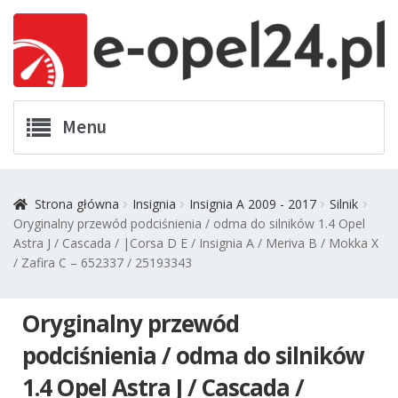
Przejdź
Przejdź
Menu
do
do
nawigacji
treści
Twój Opel
Strona główna
Insignia
Insignia A 2009 - 2017
Silnik
Oryginalny przewód podciśnienia / odma do silników 1.4 Opel
Zamówienia
Astra J / Cascada / |Corsa D E / Insignia A / Meriva B / Mokka X
/ Zafira C – 652337 / 25193343
Kontakt
Oryginalny przewód
Koszyk
podciśnienia / odma do silników
Promocje
1.4 Opel Astra J / Cascada /