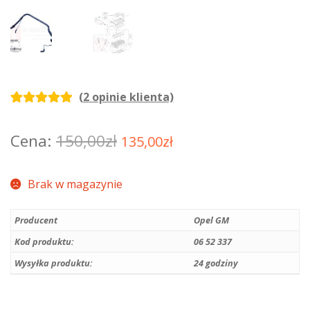
(
2
opinie klienta)
Oceniony
2
5.00
na 5 na
Pierwotna
Aktualna
150,00
zł
135,00
zł
podstawie
cena
cena
ocen
Brak w magazynie
klientów
wynosiła:
wynosi:
150,00zł.
135,00zł.
Producent
Opel GM
Kod produktu:
06 52 337
Wysyłka produktu:
24 godziny