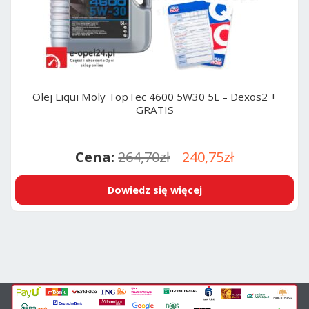
Olej Liqui Moly TopTec 4600 5W30 5L – Dexos2 +
GRATIS
Pierwotna
Aktualna
264,70
zł
240,75
zł
cena
cena
Dowiedz się więcej
wynosiła:
wynosi:
264,70zł.
240,75zł.