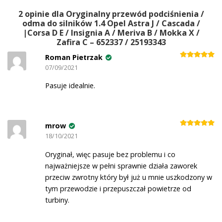
t
2 opinie dla
Oryginalny przewód podciśnienia /
e
odma do silników 1.4 Opel Astra J / Cascada /
r
|Corsa D E / Insignia A / Meriva B / Mokka X /
n
Zafira C – 652337 / 25193343
a
Roman Pietrzak
Oceniono
5
t
07/09/2021
na 5
i
Pasuje idealnie.
v
e
:
mrow
Oceniono
5
18/10/2021
na 5
Oryginał, więc pasuje bez problemu i co
najważniejsze w pełni sprawnie działa zaworek
przeciw zwrotny który był już u mnie uszkodzony w
tym przewodzie i przepuszczał powietrze od
turbiny.