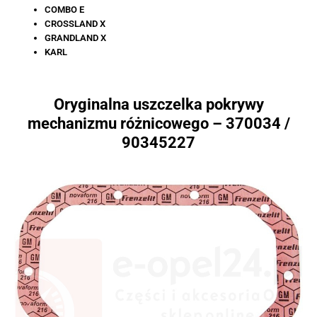
COMBO E
CROSSLAND X
GRANDLAND X
KARL
Oryginalna uszczelka pokrywy
mechanizmu różnicowego – 370034 /
90345227