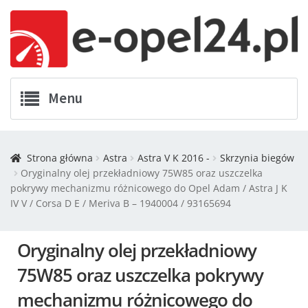
Menu
Twój Opel
Strona główna
Astra
Astra V K 2016 -
Skrzynia biegów
Oryginalny olej przekładniowy 75W85 oraz uszczelka
Zamówienia
pokrywy mechanizmu różnicowego do Opel Adam / Astra J K
IV V / Corsa D E / Meriva B – 1940004 / 93165694
Kontakt
Oryginalny olej przekładniowy
Koszyk
75W85 oraz uszczelka pokrywy
Promocje
mechanizmu różnicowego do