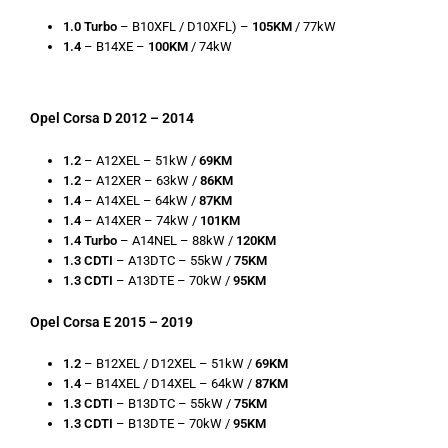
1.0 Turbo
– B10XFL / D10XFL) –
105KM
/ 77kW
1.4
– B14XE –
100KM
/ 74kW
Opel Corsa D 2012 – 2014
1.2
– A12XEL – 51kW /
69KM
1.2
– A12XER – 63kW /
86KM
1.4
– A14XEL – 64kW /
87KM
1.4
– A14XER – 74kW /
101KM
1.4 Turbo
– A14NEL – 88kW /
120KM
1.3 CDTI
– A13DTC – 55kW /
75KM
1.3 CDTI
– A13DTE – 70kW /
95KM
Opel Corsa E 2015 – 2019
1.2
– B12XEL / D12XEL – 51kW /
69KM
1.4
– B14XEL / D14XEL – 64kW /
87KM
1.3 CDTI
– B13DTC – 55kW /
75KM
1.3 CDTI
– B13DTE – 70kW /
95KM