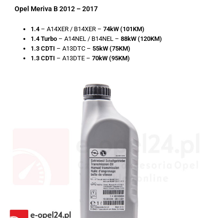
Opel Meriva B 2012 – 2017
1.4
– A14XER / B14XER –
74kW (101KM)
1.4 Turbo
– A14NEL / B14NEL –
88kW (120KM)
1.3 CDTI
– A13DTC –
55kW (75KM)
1.3 CDTI
– A13DTE –
70kW (95KM)