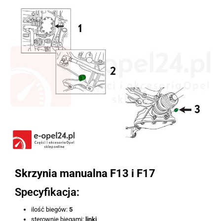
Skrzynia manualna F13 i F17
Specyfikacja:
ilość biegów:
5
sterownie biegami:
linki