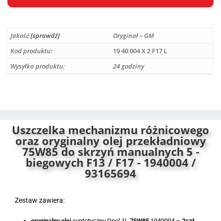
A
l
Jakość
[sprawdź]
Oryginał – GM
t
e
Kod produktu:
19 40 004 X 2 F17 L
r
Wysyłka produktu:
24 godziny
n
a
t
i
v
Uszczelka mechanizmu różnicowego
e
oraz oryginalny olej przekładniowy
:
75W85 do skrzyń manualnych 5 -
biegowych F13 / F17 - 1940004 /
93165694
Zestaw zawiera:
oryginalny olej
syntetyczny Opel 1L
75W85
1940004 –
2szt