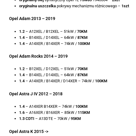
oryginalna uszczelka
pokrywy mechanizmu różnicowego –
1szt
Opel Adam 2013 – 2019
1.2
– A12XEL / B12XEL – 51kW /
70KM
1.4
– B14XEL / D14XEL – 64kW /
87KM
1.4
– A14XER / B14XER – 74kW /
100KM
Opel Adam Rocks 2014 – 2019
1.2
– B12XEL / D12XEL – 51kW /
70KM
1.4
– B14XEL / D14XEL – 64kW /
87KM
1.4
– A14XER / B14XER / D14XER – 74kW /
100KM
Opel Astra J IV 2012 – 2018
1.4
– A14XER B14XER – 74kW /
100KM
1.6
– A16XER / B16XER – 85kW /
115KM
1.3 CDTI
– A13DTE – 70kW /
95KM
Opel Astra K 2015 ->