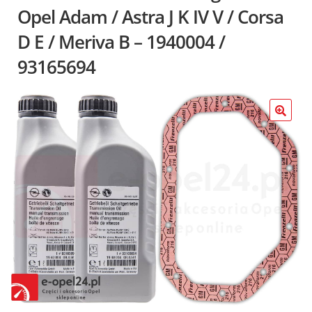
Poradniki
Opel Adam / Astra J K IV V / Corsa
D E / Meriva B – 1940004 /
93165694