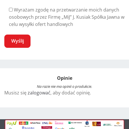
Wyrażam zgodę na przetwarzanie moich danych
osobowych przez Firmę „MiJ” J. Kusiak Spółka Jawna w
celu wysyłki ofert handlowych
A
l
t
Opinie
e
r
Na razie nie ma opinii o produkcie.
Musisz się
zalogować
, aby dodać opinię.
n
a
t
i
v