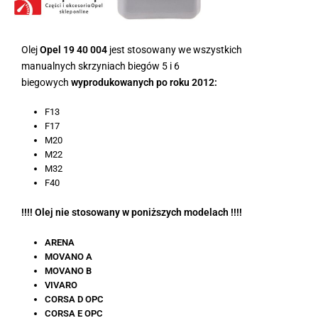
Olej
Opel 19 40 004
jest stosowany we wszystkich
manualnych skrzyniach biegów 5 i 6
biegowych
wyprodukowanych po roku 2012:
F13
F17
M20
M22
M32
F40
!!!! Olej nie stosowany w poniższych modelach !!!!
ARENA
MOVANO A
MOVANO B
VIVARO
CORSA D OPC
CORSA E OPC