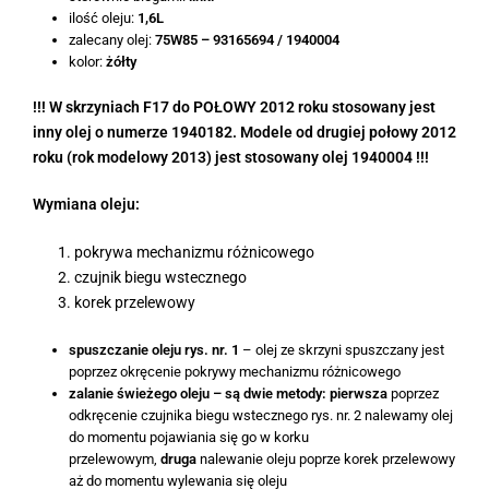
ilość oleju:
1,6L
zalecany olej:
75W85 – 93165694 / 1940004
kolor:
żółty
!!! W skrzyniach F17 do POŁOWY 2012 roku stosowany jest
inny olej o numerze 1940182. Modele od drugiej połowy 2012
roku (rok modelowy 2013) jest stosowany olej 1940004 !!!
Wymiana oleju:
pokrywa mechanizmu różnicowego
czujnik biegu wstecznego
korek przelewowy
spuszczanie oleju rys. nr. 1
– olej ze skrzyni spuszczany jest
poprzez okręcenie pokrywy mechanizmu różnicowego
zalanie świeżego oleju – są dwie metody:
pierwsza
poprzez
odkręcenie czujnika biegu wstecznego rys. nr. 2 nalewamy olej
do momentu pojawiania się go w korku
przelewowym,
druga
nalewanie oleju poprze korek przelewowy
aż do momentu wylewania się oleju