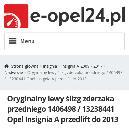
Przejdź
Przejdź
Menu
do
do
nawigacji
treści
Twój Opel
Strona główna
Insignia
Insignia A 2009 - 2017
Nadwozie
Oryginalny lewy ślizg zderzaka przedniego 1406498
Zamówienia
/ 13238441 Opel Insignia A przedlift do 2013
Kontakt
Oryginalny lewy ślizg zderzaka
Koszyk
przedniego 1406498 / 13238441
Opel Insignia A przedlift do 2013
Promocje