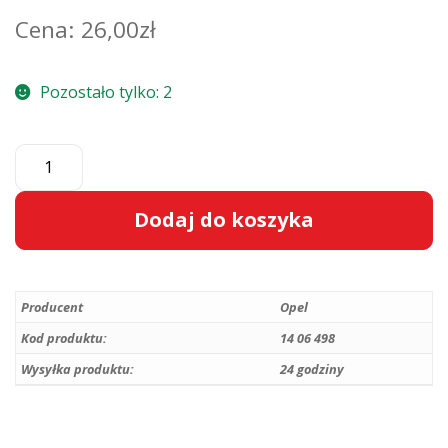
26,00
zł
Pozostało tylko: 2
ilość
Oryginalny
lewy
Dodaj do koszyka
ślizg
zderzaka
A
przedniego
l
1406498
Producent
Opel
t
/
e
Kod produktu:
14 06 498
13238441
r
Wysyłka produktu:
24 godziny
Opel
n
Insignia
a
A
t