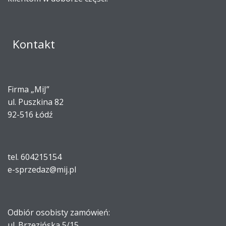
Kontakt
Firma „MiJ”
ul. Puszkina 82
92-516 Łódź
tel. 604215154
e-sprzedaz@mij.pl
Odbiór osobisty zamówień:
ul. Brzezińska 5/15