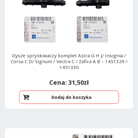
Dysze spryskiwaczy komplet Astra G H J/ Insignia /
Corsa C D/ Signum / Vectra C / Zafira A B – 1451329 /
1451330
31,50
zł
Dodaj do koszyka