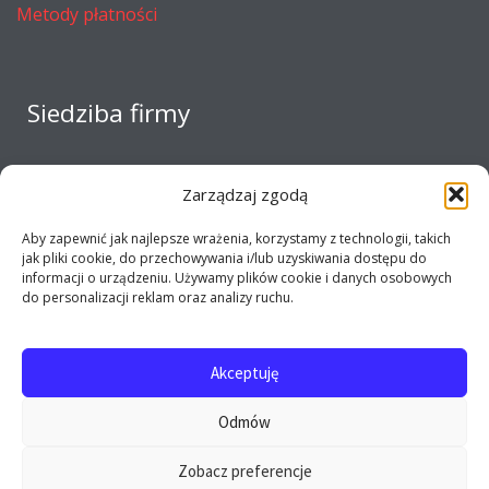
Metody płatności
Siedziba firmy
Zarządzaj zgodą
Aby zapewnić jak najlepsze wrażenia, korzystamy z technologii, takich
jak pliki cookie, do przechowywania i/lub uzyskiwania dostępu do
informacji o urządzeniu. Używamy plików cookie i danych osobowych
do personalizacji reklam oraz analizy ruchu.
Akceptuję
Copyright 2017 - 2026 E-opel24.pl - Firma MIJ © All
Odmów
rights reserved
Zobacz preferencje