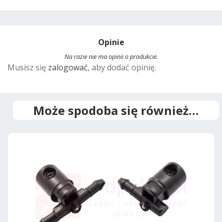
A
l
t
Opinie
e
r
Na razie nie ma opinii o produkcie.
Musisz się
zalogować
, aby dodać opinię.
n
a
t
i
Może spodoba się również…
v
e
: