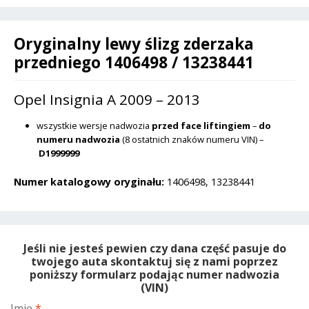
przedlift
i
do
v
2013
Oryginalny lewy ślizg zderzaka
e
przedniego 1406498 / 13238441
:
Opel Insignia A 2009 – 2013
wszystkie wersje nadwozia
przed face liftingiem
–
do
numeru nadwozia
(8 ostatnich znaków numeru VIN) –
D1999999
Numer katalogowy oryginału:
1406498, 13238441
Jeśli nie jesteś pewien czy dana część pasuje do
twojego auta skontaktuj się z nami poprzez
poniższy formularz podając numer nadwozia
(VIN)
Imię
*