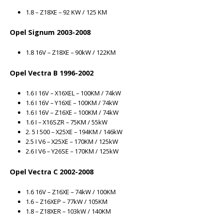
1.8 – Z18XE – 92 KW / 125 KM
Opel Signum 2003-2008
1.8 16V – Z18XE – 90kW / 122KM
Opel Vectra B 1996-2002
1.6 I 16V – X16XEL – 100KM / 74kW
1.6 I 16V – Y16XE – 100KM / 74kW
1.6 I 16V – Z16XE – 100KM / 74kW
1.6 I – X16SZR – 75KM / 55kW
2. 5 I 500 – X25XE – 194KM / 146kW
2.5 I V6 – X25XE – 170KM / 125kW
2.6 I V6 – Y26SE – 170KM / 125kW
Opel Vectra C 2002-2008
1.6 16V – Z16XE – 74kW / 100KM
1.6 – Z16XEP – 77kW / 105KM
1.8 – Z18XER – 103kW / 140KM