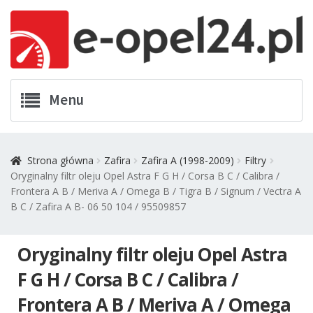
Przejdź
Przejdź
Menu
do
do
nawigacji
treści
Twój Opel
Strona główna
Zafira
Zafira A (1998-2009)
Filtry
Oryginalny filtr oleju Opel Astra F G H / Corsa B C / Calibra /
Zamówienia
Frontera A B / Meriva A / Omega B / Tigra B / Signum / Vectra A
B C / Zafira A B- 06 50 104 / 95509857
Kontakt
Oryginalny filtr oleju Opel Astra
Koszyk
F G H / Corsa B C / Calibra /
Promocje
Frontera A B / Meriva A / Omega