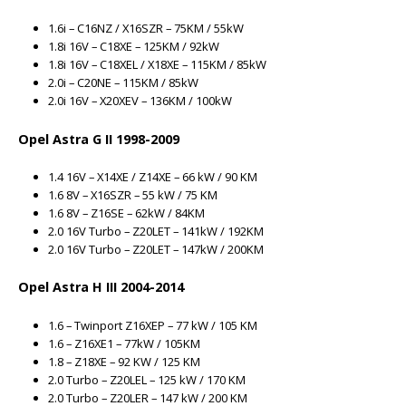
1.6i – C16NZ / X16SZR – 75KM / 55kW
1.8i 16V – C18XE – 125KM / 92kW
1.8i 16V – C18XEL / X18XE – 115KM / 85kW
2.0i – C20NE – 115KM / 85kW
2.0i 16V – X20XEV – 136KM / 100kW
Opel Astra G II 1998-2009
1.4 16V – X14XE / Z14XE – 66 kW / 90 KM
1.6 8V – X16SZR – 55 kW / 75 KM
1.6 8V – Z16SE – 62kW / 84KM
2.0 16V Turbo – Z20LET – 141kW / 192KM
2.0 16V Turbo – Z20LET – 147kW / 200KM
Opel Astra H III 2004-2014
1.6 – Twinport Z16XEP – 77 kW / 105 KM
1.6 – Z16XE1 – 77kW / 105KM
1.8 – Z18XE – 92 KW / 125 KM
2.0 Turbo – Z20LEL – 125 kW / 170 KM
2.0 Turbo – Z20LER – 147 kW / 200 KM