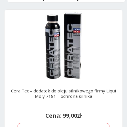
v
e
:
Cera Tec – dodatek do oleju silnikowego firmy Liqui
Moly 7181 – ochrona silnika
99,00
zł