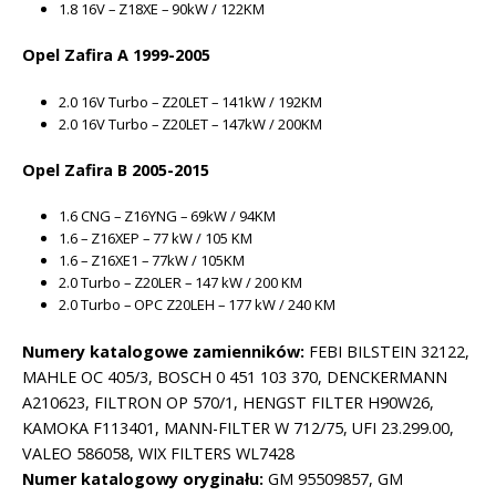
1.8 16V – Z18XE – 90kW / 122KM
Opel Zafira A 1999-2005
2.0 16V Turbo – Z20LET – 141kW / 192KM
2.0 16V Turbo – Z20LET – 147kW / 200KM
Opel Zafira B 2005-2015
1.6 CNG – Z16YNG – 69kW / 94KM
1.6 – Z16XEP – 77 kW / 105 KM
1.6 – Z16XE1 – 77kW / 105KM
2.0 Turbo – Z20LER – 147 kW / 200 KM
2.0 Turbo – OPC Z20LEH – 177 kW / 240 KM
Numery katalogowe zamienników:
FEBI BILSTEIN 32122,
MAHLE OC 405/3, BOSCH 0 451 103 370, DENCKERMANN
A210623, FILTRON OP 570/1, HENGST FILTER H90W26,
KAMOKA F113401, MANN-FILTER W 712/75, UFI 23.299.00,
VALEO 586058, WIX FILTERS WL7428
Numer katalogowy oryginału:
GM 95509857, GM