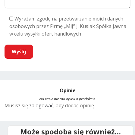
Wyrażam zgodę na przetwarzanie moich danych
osobowych przez Firmę „MiJ” J. Kusiak Spółka Jawna
w celu wysyłki ofert handlowych
A
l
t
Opinie
e
r
Na razie nie ma opinii o produkcie.
Musisz się
zalogować
, aby dodać opinię.
n
a
t
i
Może spodoba się również…