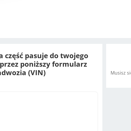
na część pasuje do twojego
oprzez poniższy formularz
dwozia (VIN)
Musisz s
A
l
t
e
r
n