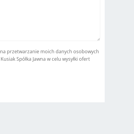
a
t
i
v
e
:
na przetwarzanie moich danych osobowych
. Kusiak Spółka Jawna w celu wysyłki ofert