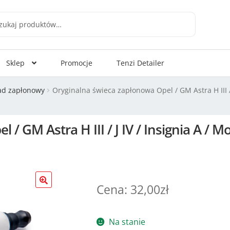
aj
Sklep
Promocje
Tenzi Detailer
ad zapłonowy
Oryginalna świeca zapłonowa Opel / GM Astra H III / J
 GM Astra H III / J IV / Insignia A / Mo
32,00
zł
Na stanie