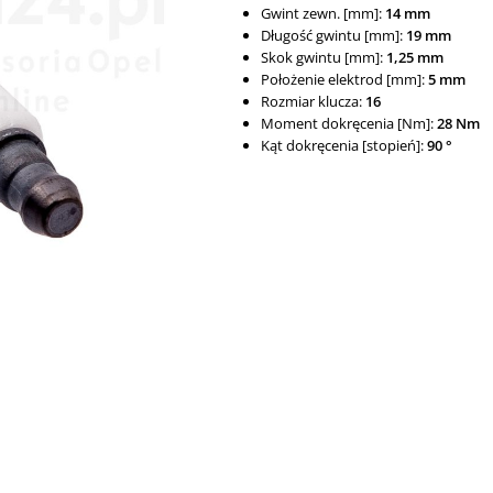
Gwint zewn. [mm]:
14 mm
Długość gwintu [mm]:
19 mm
Skok gwintu [mm]:
1,25 mm
Położenie elektrod [mm]:
5 mm
Rozmiar klucza:
16
Moment dokręcenia [Nm]:
28 Nm
Kąt dokręcenia [stopień]:
90 °