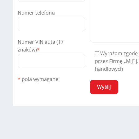
Numer telefonu
Numer VIN auta (17
znaków)
*
Wyrażam zgodę 
przez Firmę „MiJ” J
handlowych
*
pola wymagane