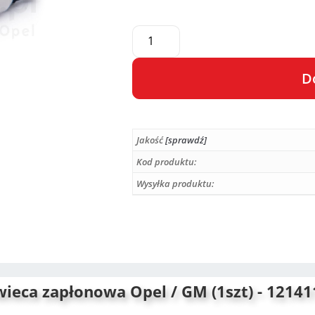
D
A
l
Jakość
[sprawdź]
t
e
Kod produktu:
r
Wysyłka produktu:
n
a
t
i
v
e
wieca zapłonowa Opel / GM (1szt) - 12141
: