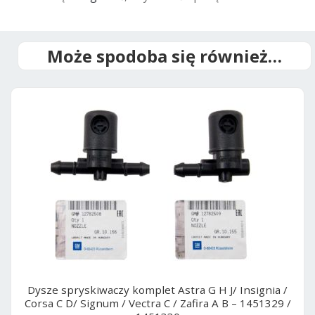
a
t
i
Może spodoba się również…
v
e
:
Dysze spryskiwaczy komplet Astra G H J/ Insignia /
Corsa C D/ Signum / Vectra C / Zafira A B – 1451329 /