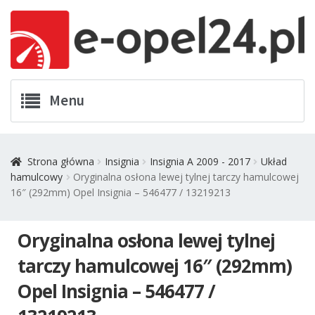
Przejdź
Przejdź
Menu
do
do
nawigacji
treści
Twój Opel
Strona główna
Insignia
Insignia A 2009 - 2017
Układ
hamulcowy
Oryginalna osłona lewej tylnej tarczy hamulcowej
Zamówienia
16″ (292mm) Opel Insignia – 546477 / 13219213
Kontakt
Oryginalna osłona lewej tylnej
Koszyk
tarczy hamulcowej 16″ (292mm)
Opel Insignia – 546477 /
Promocje