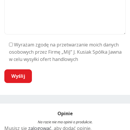
Wyrażam zgodę na przetwarzanie moich danych
osobowych przez Firmę „MiJ” J. Kusiak Spółka Jawna
w celu wysyłki ofert handlowych
A
l
t
Opinie
e
r
Na razie nie ma opinii o produkcie.
Musisz się
zalogować
, aby dodać opinię.
n