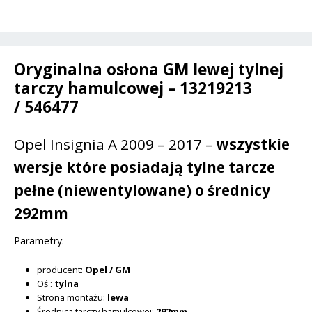
-
t
546477
i
/
v
13219213
Oryginalna osłona GM lewej tylnej
e
tarczy hamulcowej – 13219213
:
/ 546477
Opel Insignia A 2009 – 2017 –
wszystkie
wersje które posiadają tylne tarcze
pełne (niewentylowane) o średnicy
292mm
Parametry:
producent:
Opel / GM
Oś :
tylna
Strona montażu:
lewa
Średnica tarczy hamulcowej:
292mm