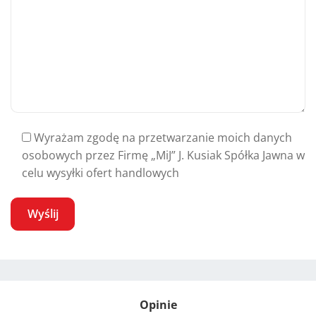
Wyrażam zgodę na przetwarzanie moich danych
osobowych przez Firmę „MiJ” J. Kusiak Spółka Jawna w
celu wysyłki ofert handlowych
A
l
t
Opinie
e