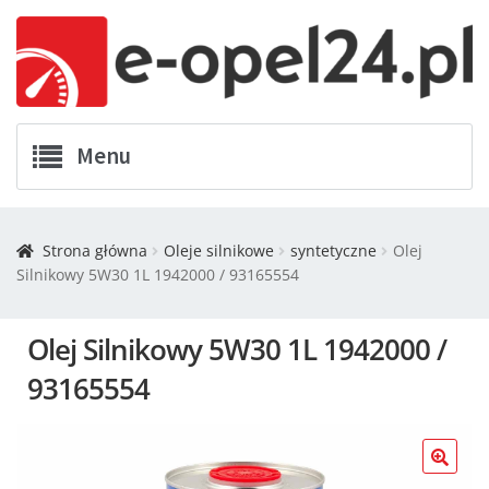
Menu
Twój Opel
Strona główna
Oleje silnikowe
syntetyczne
Olej
Silnikowy 5W30 1L 1942000 / 93165554
Zamówienia
Kontakt
Olej Silnikowy 5W30 1L 1942000 /
93165554
Koszyk
Promocje