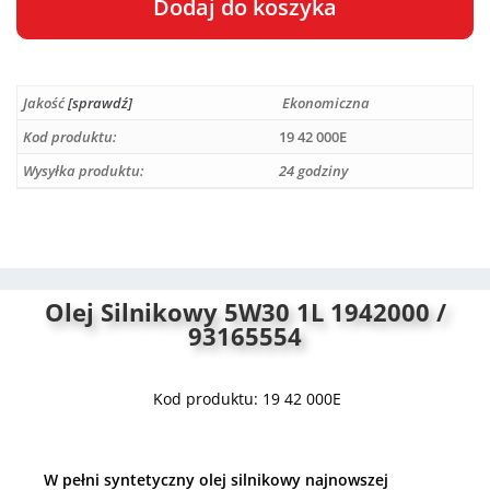
Dodaj do koszyka
A
l
Jakość
[sprawdź]
Ekonomiczna
t
e
Kod produktu:
19 42 000E
r
Wysyłka produktu:
24 godziny
n
a
t
i
v
Olej Silnikowy 5W30 1L 1942000 /
e
93165554
:
Kod produktu: 19 42 000E
W pełni syntetyczny olej silnikowy najnowszej