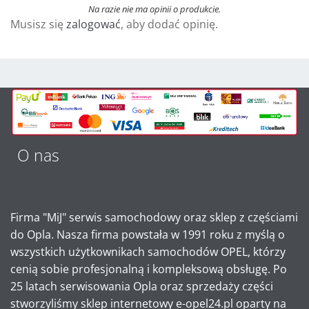
r
Na razie nie ma opinii o produkcie.
Musisz się
zalogować
, aby dodać opinię.
n
a
t
i
v
e
:
O nas
Firma "MiJ" serwis samochodowy oraz sklep z częściami
do Opla. Nasza firma powstała w 1991 roku z myślą o
wszystkich użytkownikach samochodów OPEL, którzy
cenią sobie profesjonalną i kompleksową obsługę. Po
25 latach serwisowania Opla oraz sprzedaży części
stworzyliśmy sklep internetowy e-opel24.pl oparty na