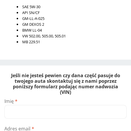
SAE 5W-30
API SN/CF
GM-LL-A-025
GM DEXOS 2
BMW LL-04
VW 502.00, 505.00, 505.01
MB 229.51
Jeśli nie jesteś pewien czy dana część pasuje do
twojego auta skontaktuj się z nami poprzez
poniższy formularz podając numer nadwozia
(VIN)
Imię
*
Adres email
*