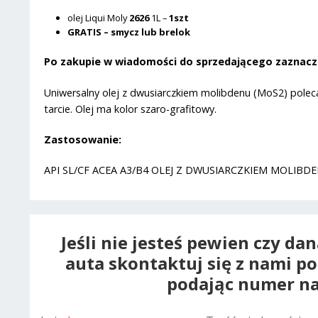
olej Liqui Moly
2626
1L –
1szt
GRATIS – smycz lub brelok
Po zakupie w wiadomości do sprzedającego zaznacz j
Uniwersalny olej z dwusiarczkiem molibdenu (MoS2) poleca
tarcie. Olej ma kolor szaro-grafitowy.
Zastosowanie:
API SL/CF ACEA A3/B4 OLEJ Z DWUSIARCZKIEM MOLIBD
Jeśli nie jesteś pewien czy da
auta skontaktuj się z nami p
podając numer na