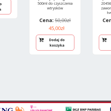
500ml do czyszczenia
20456
o
wtrysków
zawor
a
b
50,00
zł
Pierwotna
Aktualna
45,00
zł
cena
cena
Dodaj do
wynosiła:
wynosi:
koszyka
50,00zł.
45,00zł.
3