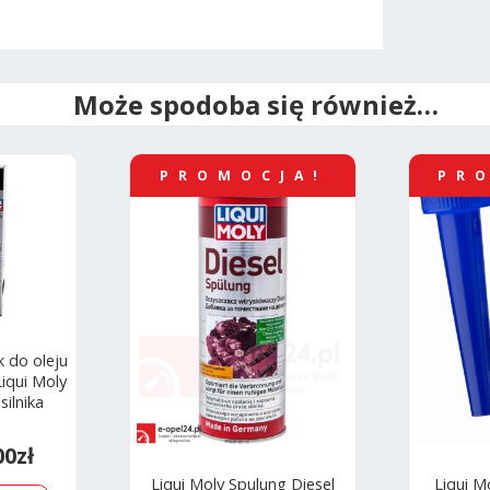
Może spodoba się również…
PROMOCJA!
PR
 do oleju
Liqui Moly
silnika
00
zł
Liqui Moly Spulung Diesel
Liqui M