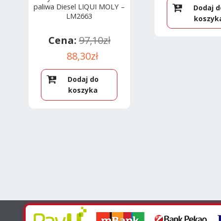
paliwa Diesel LIQUI MOLY –
Dodaj d
LM2663
koszyk
97,10
zł
Pierwotna
Aktualna
88,30
zł
cena
cena
Dodaj do
wynosiła:
wynosi:
koszyka
97,10zł.
88,30zł.