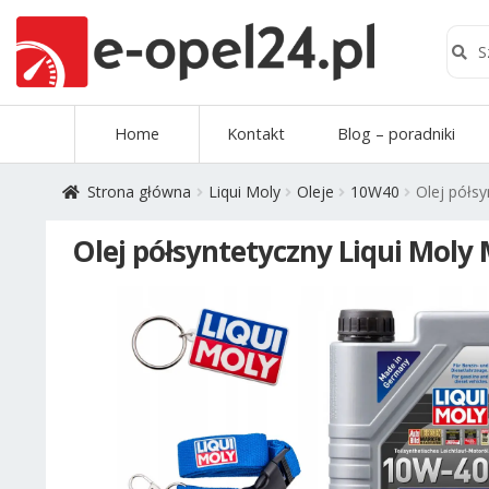
Szuk
Szukaj
Przejdź
Przejdź
Home
Kontakt
Blog – poradniki
do
do
nawigacji
treści
Strona główna
Liqui Moly
Oleje
10W40
Olej półsy
Olej półsyntetyczny Liqui Moly 