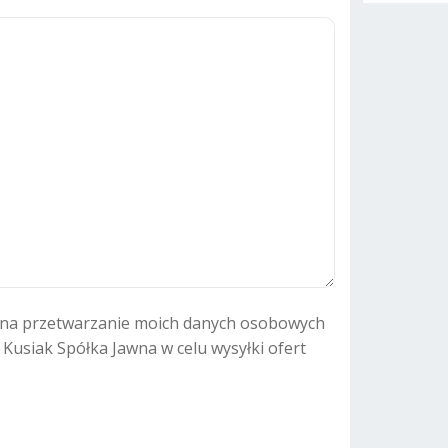
A
l
t
e
r
n
a
t
i
v
e
:
na przetwarzanie moich danych osobowych
. Kusiak Spółka Jawna w celu wysyłki ofert