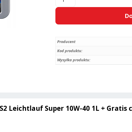
Olej
półsyntetyczny
Do
Liqui
Moly
A
MoS2
l
Leichtlauf
Producent
t
Super
e
Kod produktu:
10W-
r
Wysyłka produktu:
40
n
1L
a
+
t
Gratis
i
v
e
S2 Leichtlauf Super 10W-40 1L + Gratis 
: