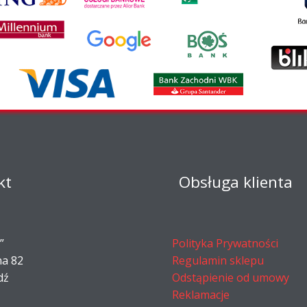
kt
Obsługa klienta
”
Polityka Prywatności
na 82
Regulamin sklepu
dź
Odstąpienie od umowy
Reklamacje