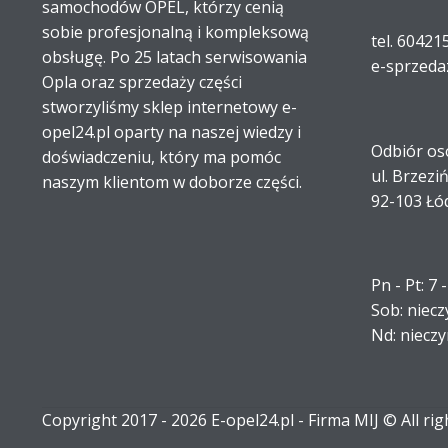
samochodów OPEL, którzy cenią
sobie profesjonalną i kompleksową
tel. 60421
obsługę. Po 25 latach serwisowania
e-sprzeda
Opla oraz sprzedaży części
stworzyliśmy sklep internetowy e-
opel24.pl oparty na naszej wiedzy i
Odbiór os
doświadczeniu, który ma pomóc
ul. Brzezi
naszym klientom w doborze części.
92-103 Łó
Pn - Pt: 7 
Sob: niec
Nd: niecz
Copyright 2017 - 2026 E-opel24.pl - Firma MIJ © All ri