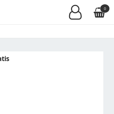
0
tis
alna
si:
0zł.