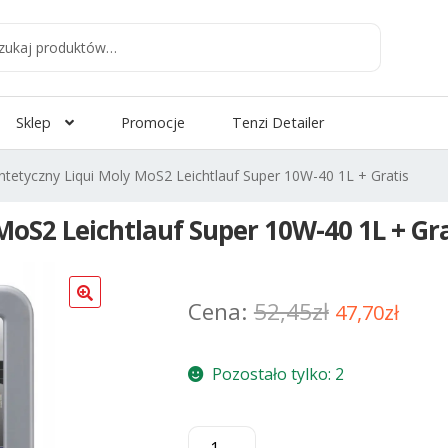
aj
:
Sklep
Promocje
Tenzi Detailer
ntetyczny Liqui Moly MoS2 Leichtlauf Super 10W-40 1L + Gratis
MoS2 Leichtlauf Super 10W-40 1L + Gra
Pierwotna
Aktu
52,45
zł
47,70
zł
cena
cena
Pozostało tylko: 2
wynosiła:
wyno
52,45zł.
47,7
ilość