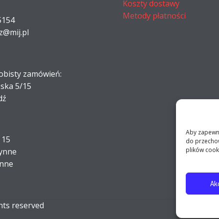
Koszty dostawy
Metody płatności
5154
z@mij.pl
obisty zamówień:
ńska 5/15
dź
Aby zapewnić
- 15
do przechow
plików cook
zynne
ynne
Ak
ghts reserved