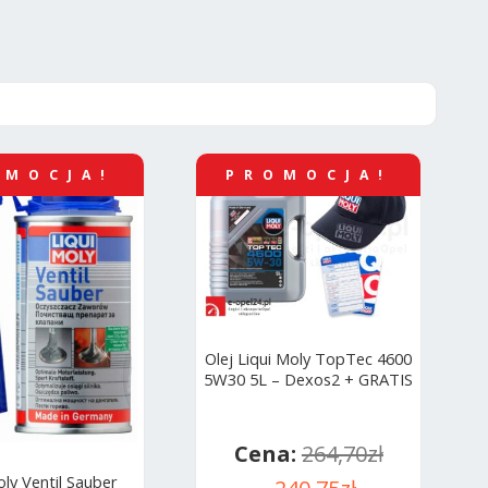
OMOCJA!
PROMOCJA!
Olej Liqui Moly TopTec 4600
5W30 5L – Dexos2 + GRATIS
264,70
zł
oly Ventil Sauber
Pierwotna
Aktualna