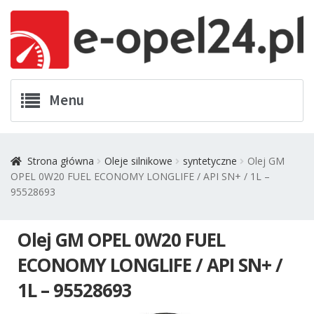
Przejdź
Przejdź
Menu
do
do
nawigacji
treści
Twój Opel
Strona główna
Oleje silnikowe
syntetyczne
Olej GM
OPEL 0W20 FUEL ECONOMY LONGLIFE / API SN+ / 1L –
Zamówienia
95528693
Kontakt
Olej GM OPEL 0W20 FUEL
Koszyk
ECONOMY LONGLIFE / API SN+ /
1L – 95528693
Promocje