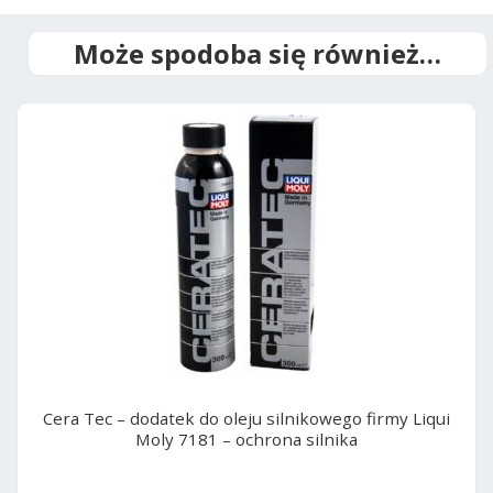
t
i
Może spodoba się również…
v
e
:
Cera Tec – dodatek do oleju silnikowego firmy Liqui
Moly 7181 – ochrona silnika