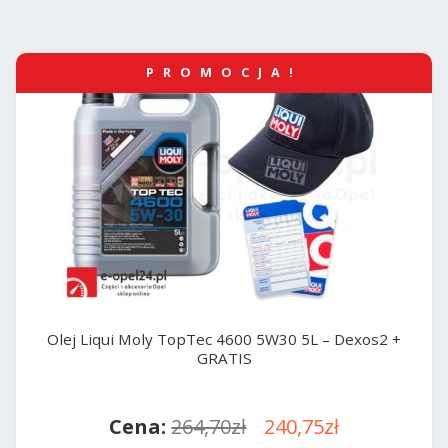
PROMOCJA!
Olej Liqui Moly TopTec 4600 5W30 5L – Dexos2 +
GRATIS
Pierwotna
Aktualna
264,70
zł
240,75
zł