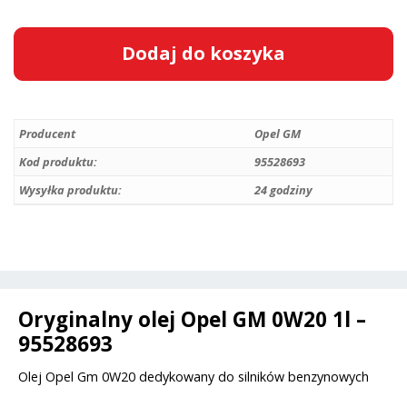
ilość
Dodaj do koszyka
Olej
GM
A
OPEL
l
0W20
Producent
Opel GM
t
FUEL
e
Kod produktu:
95528693
ECONOMY
r
Wysyłka produktu:
24 godziny
LONGLIFE
n
/
a
API
t
SN+
i
/
v
1L
Oryginalny olej Opel GM 0W20 1l –
e
-
95528693
:
95528693
Olej Opel Gm 0W20 dedykowany do silników benzynowych