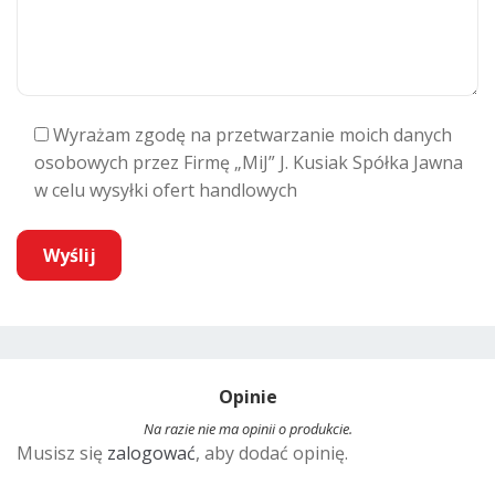
Wyrażam zgodę na przetwarzanie moich danych
osobowych przez Firmę „MiJ” J. Kusiak Spółka Jawna
w celu wysyłki ofert handlowych
A
l
t
Opinie
e
r
Na razie nie ma opinii o produkcie.
Musisz się
zalogować
, aby dodać opinię.
n
a