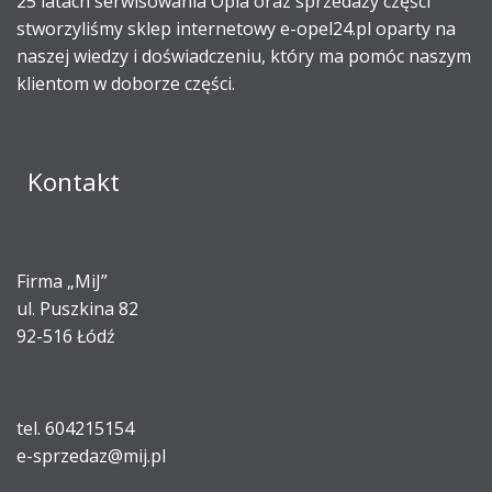
25 latach serwisowania Opla oraz sprzedaży części
stworzyliśmy sklep internetowy e-opel24.pl oparty na
naszej wiedzy i doświadczeniu, który ma pomóc naszym
klientom w doborze części.
Kontakt
Firma „MiJ”
ul. Puszkina 82
92-516 Łódź
tel. 604215154
e-sprzedaz@mij.pl