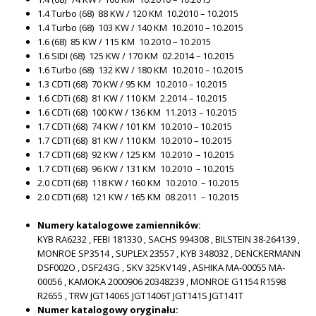
1.4 Turbo (68)
88 KW / 120 KM
10.2010 – 10.2015
1.4 Turbo (68)
103 KW / 140 KM 10
.2010 – 10.2015
1.6 (68)
85 KW / 115 KM
10.2010 – 10.2015
1.6 SIDI (68)
125 KW / 170 KM 02
.2014 – 10.2015
1.6 Turbo (68)
132 KW / 180 KM 10
.2010 – 10.2015
1.3 CDTI (68)
70 KW / 95 KM
10.2010 – 10.2015
1.6 CDTi (68)
81 KW / 110 KM
2.2014 – 10.2015
1.6 CDTi (68)
100 KW / 136 KM
11.2013 – 10.2015
1.7 CDTI (68) 74
KW / 101 KM 10
.2010 – 10.2015
1.7 CDTI (68)
81 KW / 110 KM 10.2010
– 10.2015
1.7 CDTI (68)
92 KW / 125 KM 10.2010
– 10.2015
1.7 CDTI (68)
96 KW / 131 KM 10.2010
– 10.2015
2.0 CDTI (68)
118 KW / 160 KM 10.2010
– 10.2015
2.0 CDTI (68)
121 KW / 165 KM 08.2011
– 10.2015
Numery katalogowe zamienników:
KYB RA6232 , FEBI 181330 , SACHS 994308 , BILSTEIN 38-264139 ,
MONROE SP3514 , SUPLEX 23557 , KYB 348032 , DENCKERMANN
DSF002O , DSF243G , SKV 325KV149 , ASHIKA MA-00055 MA-
00056 , KAMOKA 2000906 20348239 , MONROE G1154 R1598
R2655 , TRW JGT1406S JGT1406T JGT141S JGT141T
Numer katalogowy oryginału: