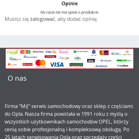
Opinie
e
r
Na razie nie ma opinii o produkcie.
Musisz się
zalogować
, aby dodać opinię.
n
a
t
i
v
e
:
O nas
Firma "MiJ" serwis samochodowy oraz sklep z częściami
do Opla. Nasza firma powstała w 1991 roku z myślą o
wszystkich użytkownikach samochodów OPEL, którzy
cenią sobie profesjonalną i kompleksową obsługę. Po
25 latach serwisowania Opla oraz sprzedaży części