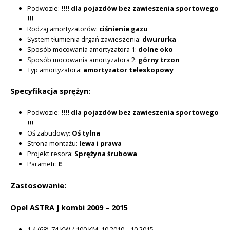
Podwozie:
!!!! dla pojazdów bez zawieszenia sportowego
!!!
Rodzaj amortyzatorów:
ciśnienie gazu
System tłumienia drgań zawieszenia:
dwururka
Sposób mocowania amortyzatora 1:
dolne oko
Sposób mocowania amortyzatora 2:
górny trzon
Typ amortyzatora:
amortyzator teleskopowy
Specyfikacja sprężyn:
Podwozie:
!!!! dla pojazdów bez zawieszenia sportowego
!!!
Oś zabudowy:
Oś tylna
Strona montażu:
lewa i prawa
Projekt resora:
Sprężyna śrubowa
Parametr:
E
Zastosowanie:
Opel ASTRA J kombi 2009 – 2015
1.4 (68)
74 KW / 100 KM
10.2010 – 10.2015