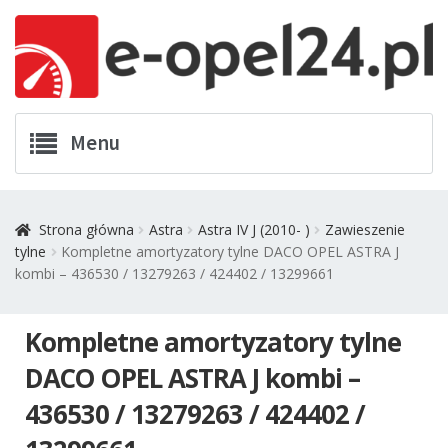
Przejdź
Przejdź
Menu
do
do
nawigacji
treści
Twój Opel
Strona główna
Astra
Astra IV J (2010- )
Zawieszenie
tylne
Kompletne amortyzatory tylne DACO OPEL ASTRA J
Zamówienia
kombi – 436530 / 13279263 / 424402 / 13299661
Kontakt
Kompletne amortyzatory tylne
Koszyk
DACO OPEL ASTRA J kombi –
436530 / 13279263 / 424402 /
Promocje