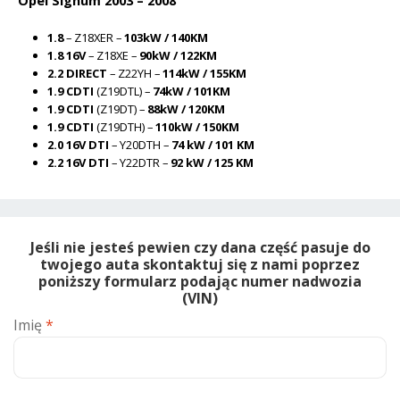
Opel Signum 2003 – 2008
1.8
– Z18XER –
103kW / 140KM
1.8 16V
– Z18XE –
90kW / 122KM
2.2 DIRECT
– Z22YH –
114kW / 155KM
1.9 CDTI
(Z19DTL) –
74kW / 101KM
1.9 CDTI
(Z19DT) –
88kW / 120KM
1.9 CDTI
(Z19DTH) –
110kW / 150KM
2.0 16V DTI
– Y20DTH –
74 kW / 101 KM
2.2 16V DTI
– Y22DTR –
92 kW / 125 KM
Jeśli nie jesteś pewien czy dana część pasuje do
twojego auta skontaktuj się z nami poprzez
poniższy formularz podając numer nadwozia
(VIN)
Imię
*