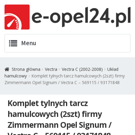
Przejdź
Przejdź
Menu
do
do
nawigacji
treści
Twój Opel
Strona główna
Vectra
Vectra C (2002-2008)
Układ
hamulcowy
Komplet tylnych tarcz hamulcowych (2szt) firmy
Zamówienia
Zimmermann Opel Signum / Vectra C – 569115 / 93171848
Kontakt
Komplet tylnych tarcz
Koszyk
hamulcowych (2szt) firmy
Zimmermann Opel Signum /
Promocje