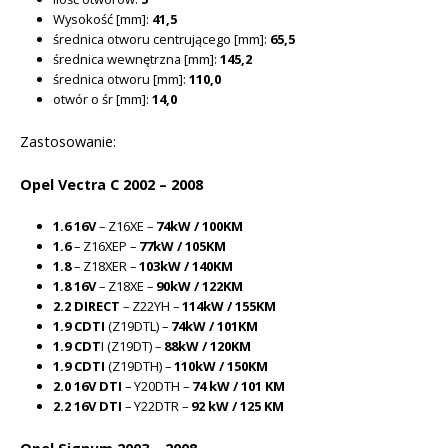
Wysokość [mm]:
41,5
średnica otworu centrującego [mm]:
65,5
średnica wewnętrzna [mm]:
145,2
średnica otworu [mm]:
110,0
otwór o śr [mm]:
14,0
Zastosowanie:
Opel Vectra C 2002 – 2008
1.6 16V
– Z16XE –
74kW / 100KM
1.6
– Z16XEP –
77kW / 105KM
1.8
– Z18XER –
103kW / 140KM
1.8 16V
– Z18XE –
90kW / 122KM
2.2 DIRECT
– Z22YH –
114kW / 155KM
1.9 CDTI
(Z19DTL) –
74kW / 101KM
1.9 CDT
I (Z19DT) –
88kW / 120KM
1.9 CDTI
(Z19DTH) –
110kW / 150KM
2.0 16V DTI
– Y20DTH –
74 kW / 101 KM
2.2 16V DTI
– Y22DTR –
92 kW / 125 KM