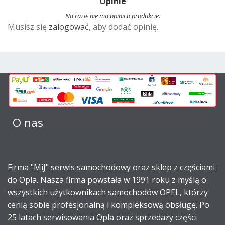
Opinie
e
r
Na razie nie ma opinii o produkcie.
Musisz się
zalogować
, aby dodać opinię.
n
a
t
i
v
e
:
O nas
Firma "MiJ" serwis samochodowy oraz sklep z częściami
do Opla. Nasza firma powstała w 1991 roku z myślą o
wszystkich użytkownikach samochodów OPEL, którzy
cenią sobie profesjonalną i kompleksową obsługę. Po
25 latach serwisowania Opla oraz sprzedaży części