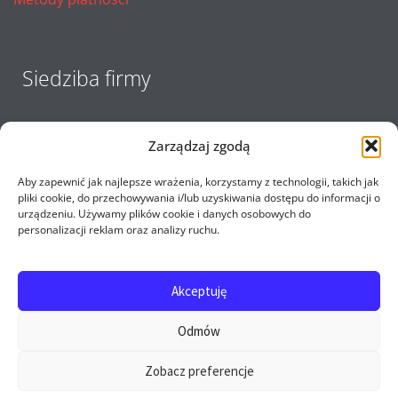
Siedziba firmy
Zarządzaj zgodą
Aby zapewnić jak najlepsze wrażenia, korzystamy z technologii, takich jak
pliki cookie, do przechowywania i/lub uzyskiwania dostępu do informacji o
urządzeniu. Używamy plików cookie i danych osobowych do
personalizacji reklam oraz analizy ruchu.
Akceptuję
Copyright 2017 - 2026 E-opel24.pl - Firma MIJ © All
Odmów
rights reserved
Zobacz preferencje
0