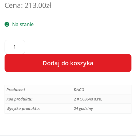
213,00
zł
Na stanie
Dodaj do koszyka
A
l
Producent
DACO
t
e
Kod produktu:
2 X 563640 031E
r
Wysyłka produktu:
24 godziny
n
a
t