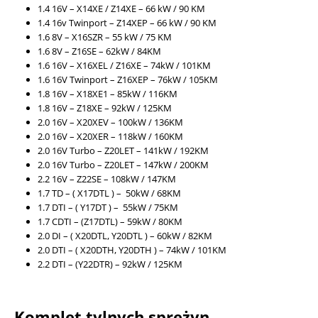
1.4 16V – X14XE / Z14XE – 66 kW / 90 KM
1.4 16v Twinport – Z14XEP – 66 kW / 90 KM
1.6 8V – X16SZR – 55 kW / 75 KM
1.6 8V – Z16SE – 62kW / 84KM
1.6 16V – X16XEL / Z16XE – 74kW / 101KM
1.6 16V Twinport – Z16XEP – 76kW / 105KM
1.8 16V – X18XE1 – 85kW / 116KM
1.8 16V – Z18XE – 92kW / 125KM
2.0 16V – X20XEV – 100kW / 136KM
2.0 16V – X20XER – 118kW / 160KM
2.0 16V Turbo – Z20LET – 141kW / 192KM
2.0 16V Turbo – Z20LET – 147kW / 200KM
2.2 16V – Z22SE – 108kW / 147KM
1.7 TD – ( X17DTL ) – 50kW / 68KM
1.7 DTI – ( Y17DT ) – 55kW / 75KM
1.7 CDTI – (Z17DTL) – 59kW / 80KM
2.0 DI – ( X20DTL, Y20DTL ) – 60kW / 82KM
2.0 DTI – ( X20DTH, Y20DTH ) – 74kW / 101KM
2.2 DTI – (Y22DTR) – 92kW / 125KM
Komplet tylnych sprężyn