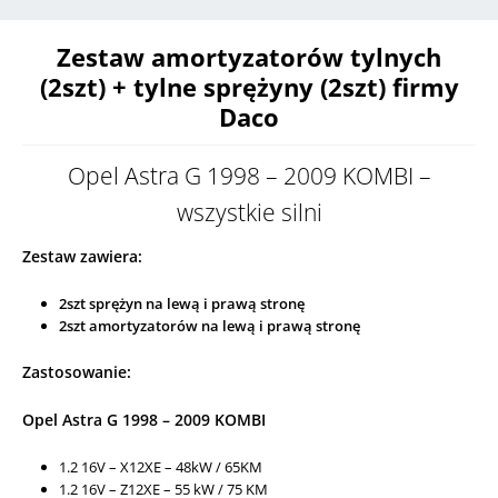
i
v
Zestaw amortyzatorów tylnych
e
(2szt) + tylne sprężyny (2szt) firmy
:
Daco
Opel Astra G 1998 – 2009 KOMBI –
wszystkie silni
Zestaw zawiera:
2szt sprężyn na lewą i prawą stronę
2szt amortyzatorów na lewą i prawą stronę
Zastosowanie:
Opel Astra G 1998 – 2009 KOMBI
1.2 16V – X12XE – 48kW / 65KM
1.2 16V – Z12XE – 55 kW / 75 KM