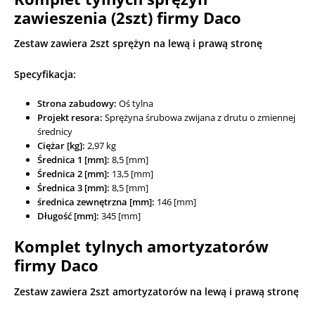
zawieszenia (2szt) firmy Daco
Zestaw zawiera 2szt sprężyn na lewą i prawą stronę
Specyfikacja:
Strona zabudowy:
Oś tylna
Projekt resora:
Sprężyna śrubowa zwijana z drutu o zmiennej
średnicy
Ciężar [kg]:
2,97 kg
Średnica 1 [mm]:
8,5 [mm]
Średnica 2 [mm]:
13,5 [mm]
Średnica 3 [mm]:
8,5 [mm]
średnica zewnętrzna [mm]:
146 [mm]
Długość [mm]:
345 [mm]
Komplet tylnych amortyzatorów
firmy Daco
Zestaw zawiera 2szt amortyzatorów na lewą i prawą stronę