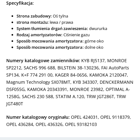
Specyfikacja:
Strona zabudowy:
Oś tylna
strona montażu:
lewa / prawa
System tłumienia drgań zawieszenia:
dwururka
Rodzaj amortyzatorów:
Ciśnienie gazu
Sposób mocowania amortyzatora:
górne oko
Sposób mocowania amortyzatora:
dolne oko
Numery katalogowe zamienników:
KYB RJ5137, MONROE
SP2212, SACHS 996 688, BILSTEIN 38-130236, FAI AutoParts
SP134, K+F 774 291 00, KAGER 84-0656, KAMOKA 2120047,
Magnum Technology SX078MT, KYB 343307, DENCKERMANN
DSF055G, KAMOKA 20343391, MONROE 23982, OPTIMAL A-
1258G, SACHS 230 588, STATIM A.120, TRW JGT286T, TRW
JGT480T
Numer katalogowy oryginału:
OPEL 424031, OPEL 9118379,
OPEL 436284, OPEL 436326, OPEL 93182103