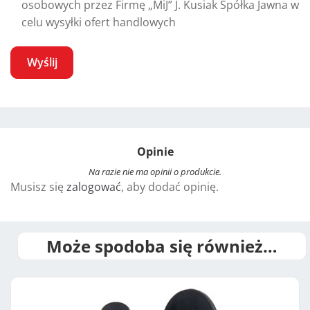
osobowych przez Firmę „MiJ” J. Kusiak Spółka Jawna w
celu wysyłki ofert handlowych
A
l
t
Opinie
e
r
Na razie nie ma opinii o produkcie.
Musisz się
zalogować
, aby dodać opinię.
n
a
t
i
Może spodoba się również…
v
e
: