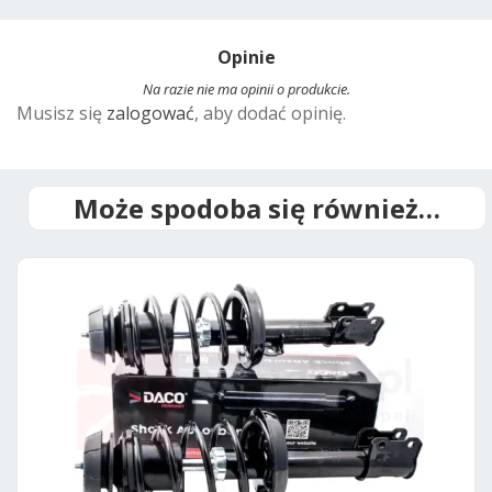
l
t
Opinie
e
r
Na razie nie ma opinii o produkcie.
Musisz się
zalogować
, aby dodać opinię.
n
a
t
i
Może spodoba się również…
v
e
: