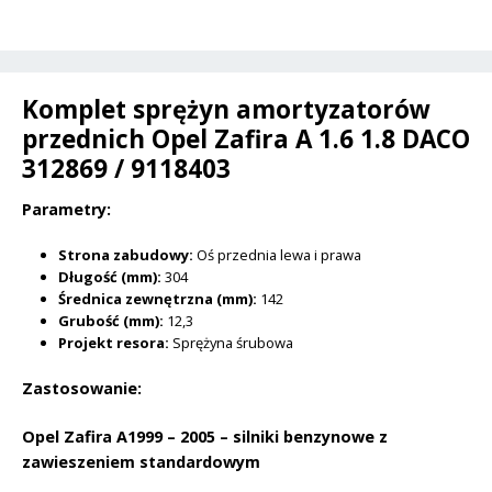
312869
t
/
i
9118403
v
Komplet sprężyn amortyzatorów
e
przednich Opel Zafira A 1.6 1.8 DACO
:
312869 / 9118403
Parametry:
Strona zabudowy:
Oś przednia lewa i prawa
Długość (mm):
304
Średnica zewnętrzna (mm):
142
Grubość (mm):
12,3
Projekt resora:
Sprężyna śrubowa
Zastosowanie:
Opel Zafira A1999 – 2005 – silniki benzynowe z
zawieszeniem standardowym