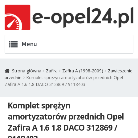
Przejdź
Przejdź
Menu
do
do
nawigacji
treści
Twój Opel
Strona główna
Zafira
Zafira A (1998-2009)
Zawieszenie
przednie
Komplet sprężyn amortyzatorów przednich Opel
Zamówienia
Zafira A 1.6 1.8 DACO 312869 / 9118403
Kontakt
Komplet sprężyn
Koszyk
amortyzatorów przednich Opel
Zafira A 1.6 1.8 DACO 312869 /
Promocje