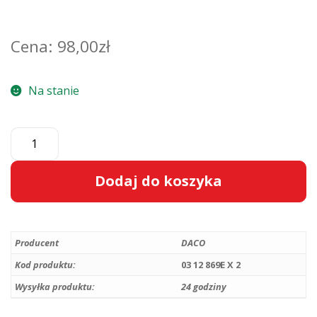
98,00
zł
Na stanie
ilość
Komplet
sprężyn
Dodaj do koszyka
amortyzatorów
przednich
A
Opel
l
Zafira
Producent
DACO
t
A
e
Kod produktu:
03 12 869E X 2
1.6
r
Wysyłka produktu:
24 godziny
1.8
n
DACO
a