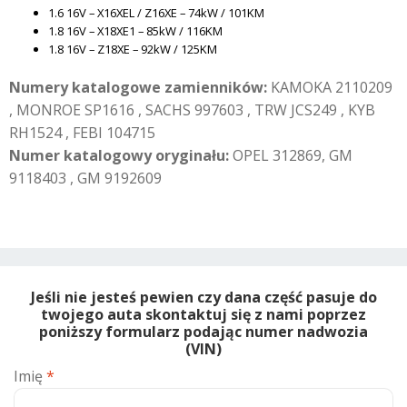
1.6 16V – X16XEL / Z16XE – 74kW / 101KM
1.8 16V – X18XE1 – 85kW / 116KM
1.8 16V – Z18XE – 92kW / 125KM
Numery katalogowe zamienników:
KAMOKA 2110209
, MONROE SP1616 , SACHS 997603 , TRW JCS249 , KYB
RH1524 , FEBI 104715
Numer katalogowy oryginału:
OPEL 312869, GM
9118403 , GM 9192609
Jeśli nie jesteś pewien czy dana część pasuje do
twojego auta skontaktuj się z nami poprzez
poniższy formularz podając numer nadwozia
(VIN)
Imię
*