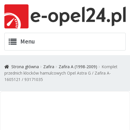
Przejdź
Przejdź
Menu
do
do
nawigacji
treści
Twój Opel
Strona główna
Zafira
Zafira A (1998-2009)
Komplet
przednich klocków hamulcowych Opel Astra G / Zafira A-
Zamówienia
1605121 / 93171035
Kontakt
Komplet przednich klocków
Koszyk
hamulcowych Opel Astra G /
Zafira A- 1605121 / 93171035
Promocje