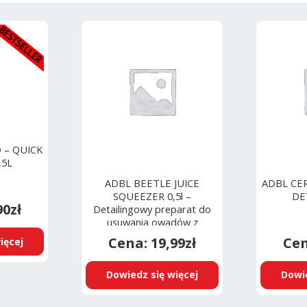
 – QUICK
,5L
ADBL BEETLE JUICE
ADBL CER
SQUEEZER 0,5l –
DE
90
zł
Detailingowy preparat do
usuwania owadów z
karoserii
19,99
zł
ięcej
Dowiedz się więcej
Dowie