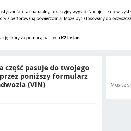
 elastyczność oraz naturalny, atrakcyjny wygląd. Nadaje się do wszyst
 z perforowaną powierzchnią. Może być stosowany do oczyszczania 
rwację skóry za pomocą balsamu
K2 Letan
.
na część pasuje do twojego
oprzez poniższy formularz
dwozia (VIN)
Musisz s
A
l
t
e
r