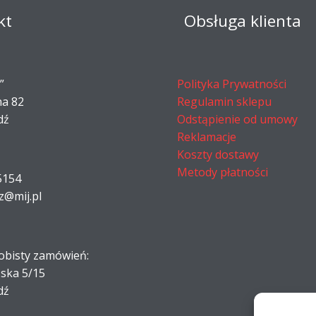
kt
Obsługa klienta
”
Polityka Prywatności
na 82
Regulamin sklepu
dź
Odstąpienie od umowy
Reklamacje
Koszty dostawy
Metody płatności
5154
z@mij.pl
obisty zamówień:
ńska 5/15
dź