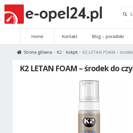
Szuk
Szukaj
Przejdź
Przejdź
Home
Kontakt
Blog – poradniki
do
do
nawigacji
treści
Strona główna
K2
kokpit
K2 LETAN FOAM – środek d
K2 LETAN FOAM – środek do czys