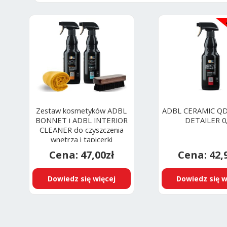
Zestaw kosmetyków ADBL
ADBL CERAMIC QD
BONNET i ADBL INTERIOR
DETAILER 0
CLEANER do czyszczenia
wnętrza i tapicerki
materiałowej + mikrofibra i
47,00
zł
42,
szczotka
Dowiedz się więcej
Dowiedz się w