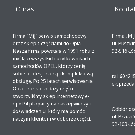
O nas
Konta
Firma "MiJ" serwis samochodowy
Firma „MiJ
oraz sklep z częściami do Opla.
ul. Puszki
Nasza firma powstała w 1991 roku z
92-516 Łó
myślą o wszystkich użytkownikach
samochodów OPEL, którzy cenią
sobie profesjonalną i kompleksową
tel. 60421
obsługę. Po 25 latach serwisowania
e-sprzeda
Opla oraz sprzedaży części
stworzyliśmy sklep internetowy e-
opel24.pl oparty na naszej wiedzy i
Odbiór os
doświadczeniu, który ma pomóc
ul. Brzezi
naszym klientom w doborze części.
92-103 Łó