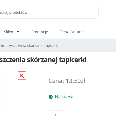
aj
:
Sklep
Promocje
Tenzi Detailer
o czyszczenia skórzanej tapicerki
zczenia skórzanej tapicerki
13,50
zł
Na stanie
ilość