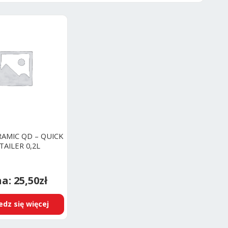
AMIC QD – QUICK
TAILER 0,2L
25,50
zł
dz się więcej