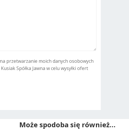
n
a
t
i
v
e
:
na przetwarzanie moich danych osobowych
. Kusiak Spółka Jawna w celu wysyłki ofert
Może spodoba się również…