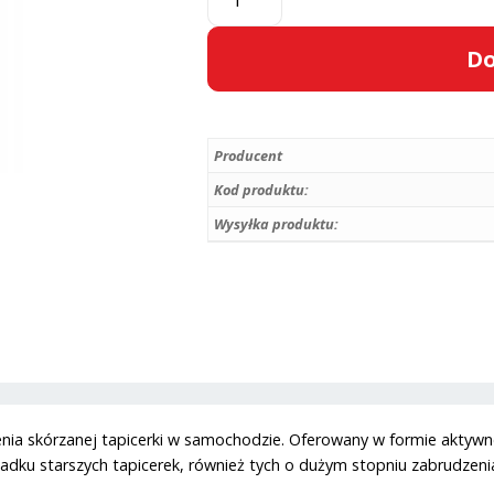
K2
LETAN
Do
FOAM
-
A
środek
l
do
Producent
t
czyszczenia
e
Kod produktu:
skórzanej
r
Wysyłka produktu:
tapicerki
n
a
t
i
v
e
:
ia skórzanej tapicerki w samochodzie. Oferowany w formie aktywne
adku starszych tapicerek, również tych o dużym stopniu zabrudzenia