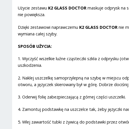
Użycie zestawu
K2 GLASS DOCTOR
maskuje odprysk na sz
nie powiększa.
Dzięki zestawowi naprawczemu
K2 GLASS DOCTOR
nie m
wymiana całej szyby.
SPOSÓB UŻYCIA:
1. Wyczyść wszelkie luźne cząsteczki szkła z odprysku (o
uszkodzenia.
2. Naklej uszczelkę samoprzylepną na szybę w miejscu odpry
otworu, a języczek skierowany był w górę. Dobrze dociśnij
3. Oderwij folię zabezpieczającą z górnej części uszczelki.
4. Zamontuj podstawkę na uszczelce tak, żeby języczki nach
5. Wlej zawartość tubki z żywicą do podstawki przez otwó