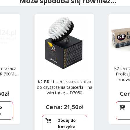
Może spodoba się również…
dmrażacz
K2 Lamp
ER 700ML
Profes
renowa
K2 BRILL – miękka szczotka
do czyszczenia tapicerki – na
wiertarkę – D7050
50
zł
21,50
zł
o
a
Dodaj do
koszyka