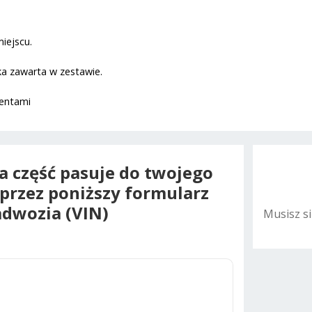
iejscu.
tka zawarta w zestawie.
mentami
na część pasuje do twojego
oprzez poniższy formularz
dwozia (VIN)
Musisz s
A
l
t
e