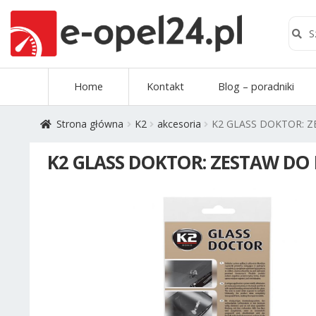
Szuk
Szukaj
Przejdź
Przejdź
Home
Kontakt
Blog – poradniki
do
do
nawigacji
treści
Strona główna
K2
akcesoria
K2 GLASS DOKTOR: 
K2 GLASS DOKTOR: ZESTAW DO