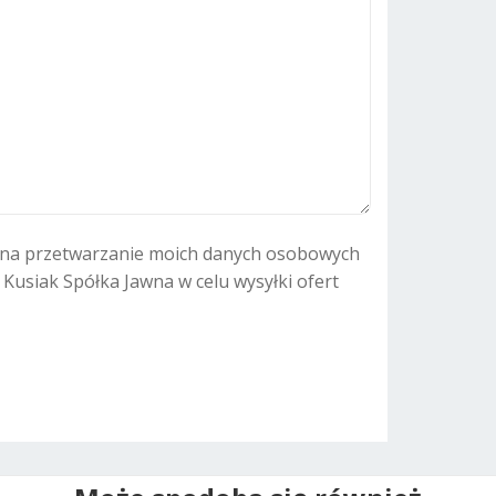
r
n
a
t
i
v
e
:
na przetwarzanie moich danych osobowych
. Kusiak Spółka Jawna w celu wysyłki ofert