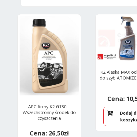
K2 Alaska MAX o
do szyb ATOMIZ
10,
APC firmy K2 G130 –
Wszechstronny środek do
Dodaj d
czyszczenia
koszyk
26,50
zł