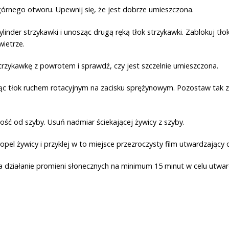
górnego otworu. Upewnij się, że jest dobrze umieszczona.
linder strzykawki i unosząc drugą ręką tłok strzykawki. Zablokuj tło
wietrze.
 strzykawkę z powrotem i sprawdź, czy jest szczelnie umieszczona.
lokując tłok ruchem rotacyjnym na zacisku sprężynowym. Pozostaw ta
ość od szyby. Usuń nadmiar ściekającej żywicy z szyby.
opel żywicy i przyklej w to miejsce przezroczysty film utwardzający 
działanie promieni słonecznych na minimum 15 minut w celu utwardz