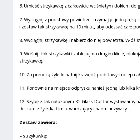
6. Umieść strzykawkę z całkowicie wciśniętym tłokiem do 
7. Wyciągnij z podstawy powietrze, trzymając jedną ręką cy
i zostaw tak strzykawkę na 10 minut, aby odessać całe po
8. Wyciągnij strzykawkę i nabierz do niej powietrza. Włóż
9. Wciśnij tłok strzykawki i zablokuj na drugim klinie, b
strzykawkę.
10. Za pomocą żyletki natnij krawędź podstawy i odlep cał
11. Ponownie na miejsce odprysku nanieś jedną lub kilka kr
12. Szybę z tak nałożonym K2 Glass Doctor wystawiamy na 
delikatnie żyletką film utwardzający i nadmiar żywicy.
Zestaw zawiera:
– strzykawkę;