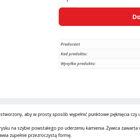
K2
GLASS
Do
DOKTOR:
ZESTAW
A
DO
l
NAPRAWY
Producent
t
SZYB
e
Kod produktu:
I
r
Wysyłka produktu:
REFLEKTORÓW
n
SZKLANYCH
a
t
i
v
e
stworzony, aby w prosty sposób wypełnić punktowe pęknięcia czy u
:
sku na szybie powstałego po uderzeniu kamienia. Żywica zawarta w
wia zupełnie przezroczystą formę.