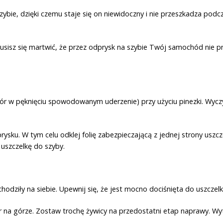
ybie, dzięki czemu staje się on niewidoczny i nie przeszkadza pod
usisz się martwić, że przez odprysk na szybie Twój samochód nie pr
twór w pęknięciu spowodowanym uderzenie) przy użyciu pinezki. Wycz
sku. W tym celu odklej folię zabezpieczającą z jednej strony uszcze
 uszczelkę do szyby.
odziły na siebie. Upewnij się, że jest mocno dociśnięta do uszczelki
r na górze. Zostaw trochę żywicy na przedostatni etap naprawy. Wytr