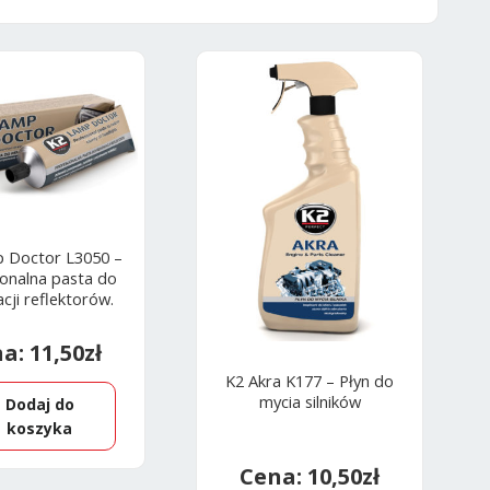
 Doctor L3050 –
jonalna pasta do
cji reflektorów.
11,50
zł
K2 Akra K177 – Płyn do
mycia silników
Dodaj do
koszyka
10,50
zł