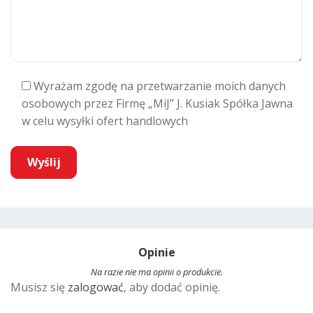
Wyrażam zgodę na przetwarzanie moich danych
osobowych przez Firmę „MiJ” J. Kusiak Spółka Jawna
w celu wysyłki ofert handlowych
A
l
t
Opinie
e
r
Na razie nie ma opinii o produkcie.
Musisz się
zalogować
, aby dodać opinię.
n
a