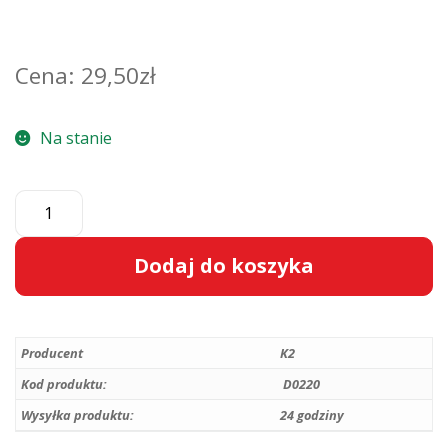
29,50
zł
Na stanie
ilość
K2
Flossy
Dodaj do koszyka
-
Detailingowy
A
ręcznik
l
osuszający
Producent
K2
t
90x60cm
e
Kod produktu:
D0220
r
Wysyłka produktu:
24 godziny
n