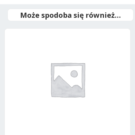
t
i
Może spodoba się również…
v
e
: