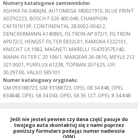
Numery katalogowe zamienników:
ASHIKA FA-0406JM, AUTOMEGA 180021910, BLUE PRINT
ADZ92223, BOSCH F 026 400 049, CHAMPION
CAF101013P, CONTINENTAL 28.0002-0042.2,
DENCKERMANN A140865, FILTRON AP 072/1, FILTRON
AP072/2, HENGST FILTER E832L01, KAMOKA F222101,
KNECHT LX 1982, MAGNETI MARELLI 154703575140,
MANN-FILTER C 20 106/1, MAXGEAR 26-0610, MEYLE 212
321 0001, PURFLUX A1238, TOPRAN 207 625, UFI
30.297.00, VALEO 585101
Numer katalogowy oryginału:
GM 093188723, GM 93188723, OPEL 08 34 848, OPEL
834848, OPEL 58 34 043, OPEL 58 35 127, OPEL 8 34 848
Jeśli nie jesteś pewien czy dana część pasuje do
twojego auta skontaktuj się z nami poprzez
poniższy formularz podając numer nadwozia
(VIN)