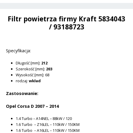
-
i
5834043
v
/
Filtr powietrza firmy Kraft 5834043
e
93188723
/ 93188723
:
Specyfikacja:
Długość [mm]:
212
Szerokość [mm]:
203
Wysokość [mm]: 68
rodzaj:
wkład
Zastosowanie:
Opel Corsa D 2007 – 2014
1.4 Turbo – A14NEL – 88kW / 120
1.6 Turbo – Z16LEL – 110kW / 150KM
1.6 Turbo – A16LEL – 110kW / 150KM