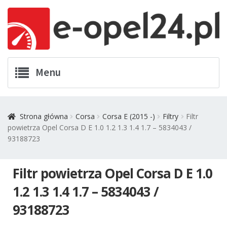
Przejdź
Przejdź
Menu
do
do
nawigacji
treści
Twój Opel
Strona główna
Corsa
Corsa E (2015 -)
Filtry
Filtr
powietrza Opel Corsa D E 1.0 1.2 1.3 1.4 1.7 – 5834043 /
Zamówienia
93188723
Kontakt
Filtr powietrza Opel Corsa D E 1.0
Koszyk
1.2 1.3 1.4 1.7 – 5834043 /
93188723
Promocje