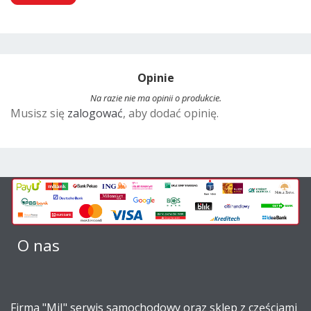
A
l
t
Opinie
e
r
Na razie nie ma opinii o produkcie.
Musisz się
zalogować
, aby dodać opinię.
n
a
t
i
v
e
:
O nas
Firma "MiJ" serwis samochodowy oraz sklep z częściami