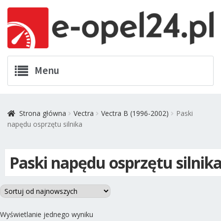
Przejdź
Przejdź
Menu
do
do
nawigacji
treści
Twój Opel
Strona główna
Vectra
Vectra B (1996-2002)
Paski
napędu osprzętu silnika
Zamówienia
Kontakt
Paski napędu osprzętu silnik
Koszyk
Promocje
Wyświetlanie jednego wyniku