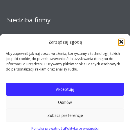
Siedziba firmy
Zarządzaj zgodą
Aby zapewnić jak najlepsze wrażenia, korzystamy z technologii, takich
jak pliki cookie, do przechowywania i/lub uzyskiwania dostępu do
informacji o urządzeniu. Używamy plików cookie i danych osobowych
do personalizacji reklam oraz analizy ruchu.
Akceptuję
Copyright 2017 - 2026 E-opel24.pl - Firma MIJ © All
Odmów
rights reserved
Zobacz preferencje
0
Polityka prywatności
Polityka prywatności
Szukaj: