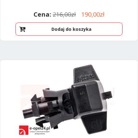
Pierwotna
Aktualna
216,00
zł
190,00
zł
cena
cena
Dodaj do koszyka
wynosiła:
wynosi:
216,00zł.
190,00zł.