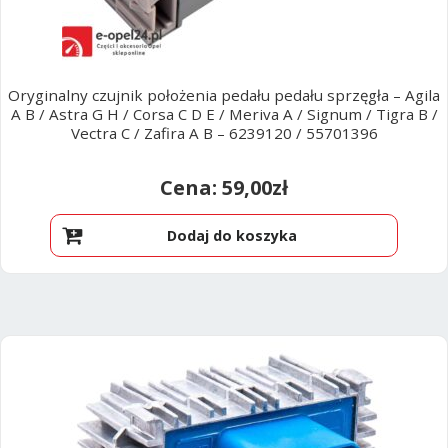
Oryginalny czujnik położenia pedału pedału sprzęgła – Agila
A B / Astra G H / Corsa C D E / Meriva A / Signum / Tigra B /
Vectra C / Zafira A B – 6239120 / 55701396
59,00
zł
Dodaj do koszyka