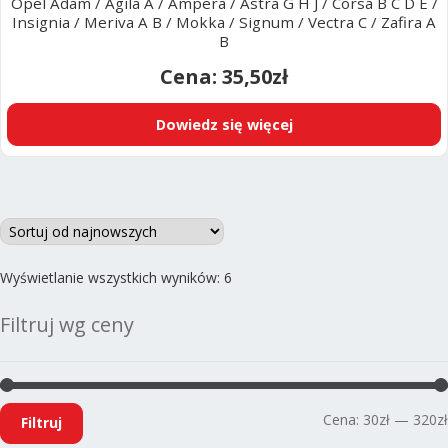
Opel Adam / Agila A / Ampera / Astra G H J / Corsa B C D E /
Insignia / Meriva A B / Mokka / Signum / Vectra C / Zafira A
B
35,50
zł
Dowiedz się więcej
Posortowane
Wyświetlanie wszystkich wyników: 6
według
Filtruj wg ceny
najnowszych
Cena:
30zł
—
320zł
Filtruj