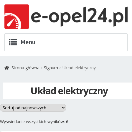
Przejdź
Przejdź
Menu
do
do
nawigacji
treści
Twój Opel
Strona główna
Signum
Układ elektryczny
Zamówienia
Układ elektryczny
Kontakt
Koszyk
Promocje
Posortowane
Wyświetlanie wszystkich wyników: 6
według